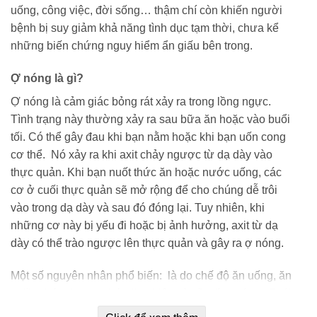
uống, công việc, đời sống… thậm chí còn khiến người
bệnh bị suy giảm khả năng tình dục tạm thời, chưa kể
những biến chứng nguy hiểm ẩn giấu bên trong.
Ợ nóng là gì?
Ợ nóng là cảm giác bỏng rát xảy ra trong lồng ngực.
Tình trạng này thường xảy ra sau bữa ăn hoặc vào buổi
tối. Có thể gây đau khi bạn nằm hoặc khi bạn uốn cong
cơ thể. Nó xảy ra khi axit chảy ngược từ dạ dày vào
thực quản. Khi bạn nuốt thức ăn hoặc nước uống, các
cơ ở cuối thực quản sẽ mở rộng để cho chúng dễ trôi
vào trong dạ dày và sau đó đóng lại. Tuy nhiên, khi
những cơ này bị yếu đi hoặc bị ảnh hưởng, axit từ dạ
dày có thể trào ngược lên thực quản và gây ra ợ nóng.
Một số nguyên nhân phổ biến: là do chế độ ăn uống, ăn
nhiều thức ăn cay, thức ăn chiên và đồ uống có ga. Thói
quen sinh hoạt, sử dụng t.h.u.ố.c lá, r.ư.ợ.u b.i.a và chất