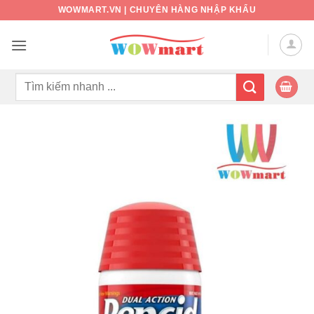
Bỏ
WOWMART.VN | CHUYÊN HÀNG NHẬP KHẨU
qua
nội
dung
Tìm
kiếm: