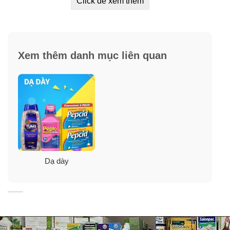
Click để xem thêm
kích thích, lạm dụng kháng sinh và thừa cân. Ợ nóng có
thể ảnh hưởng đến các hoạt động bình thường của bạn
và trong một số trường hợp, tình trạng này có thể liên
quan tới các tình trạng sức khỏe khác.
Xem thêm danh mục liên quan
Để loại bỏ triệu chứng ợ nóng khó chịu, do đau dạ dày
gây nên, bạn cần phải cải thiện chúng ngay hôm nay.
Sử dụng viên ngậm Pepcid Complete là một gợi ý tuyệt
vời để bảo vệ dạ dày luôn khỏe mạnh.
Dạ dày
Thành phần viên ngậm cải thiện đau bao