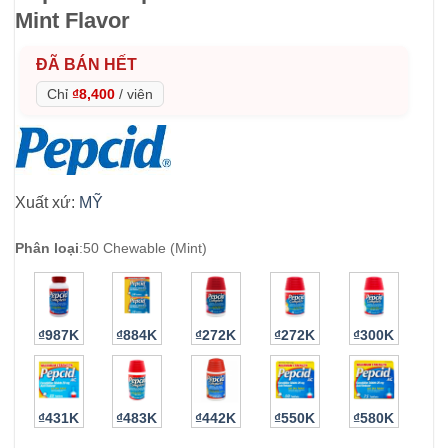
Mint Flavor
ĐÃ BÁN HẾT
Chỉ
₫8,400
/
viên
Xuất xứ:
MỸ
Phân loại
:
50 Chewable (Mint)
₫987K
₫884K
₫272K
₫272K
₫300K
₫431K
₫483K
₫442K
₫550K
₫580K