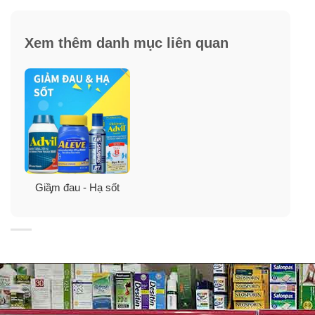
– Giúp giảm nhanh các cơn đau như: đau nhức cơ, đau
lưng, đau răng, đau đầu, đau bụng kì kinh nguyệt…
Xem thêm danh mục liên quan
– Giúp hạ sốt nhanh chóng, giảm các triệu chứng cảm
cúm, cảm lạnh thông thường.
Hướng dẫn sử dụng:
Người lớn và Trẻ em từ 12 tuổi trở lên
-Sử dụng 1-2 viên mỗi 6 giờ khi cần thiết. Không dùng
quá 6 viên trong vòng 24h. Không sử dụng quá liều quy
Giầ̡m đau - Hạ sốt
định.