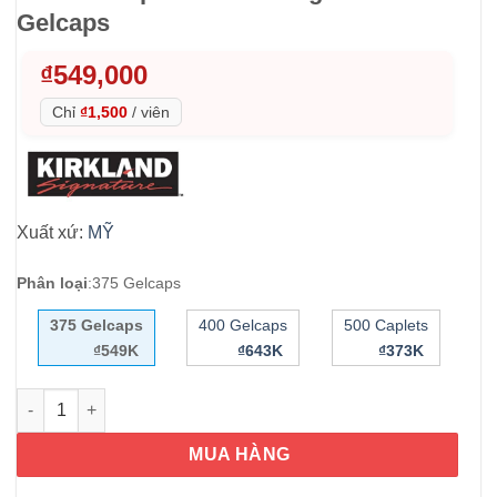
Gelcaps
₫
549,000
Chỉ
₫1,500
/
viên
Xuất xứ:
MỸ
Phân loại
:
375 Gelcaps
375 Gelcaps
400 Gelcaps
500 Caplets
₫549K
₫643K
₫373K
Viên giảm đau Kirkland Signature Acetaminophen PM 500mg 37
MUA HÀNG