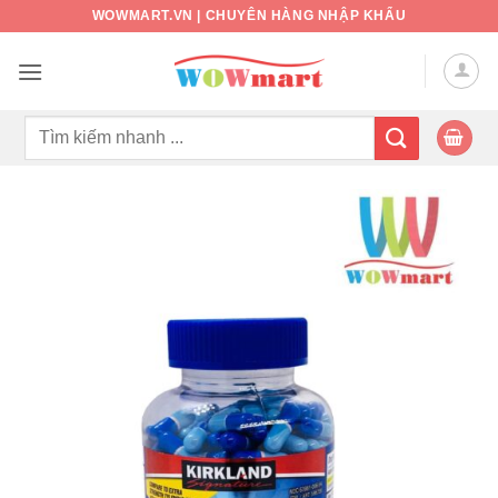
Bỏ
WOWMART.VN | CHUYÊN HÀNG NHẬP KHẨU
qua
nội
dung
Tìm
kiếm: