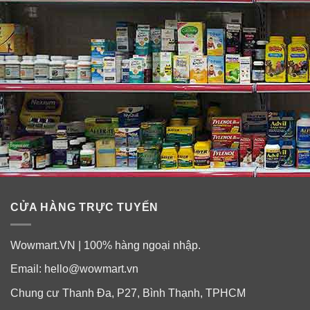
CỬA HÀNG TRỰC TUYẾN
Wowmart.VN | 100% hàng ngoại nhập.
Email:
hello@wowmart.vn
Lưu ý:
Chung cư Thanh Đa, P27, Bình Thạnh, TPHCM
–
Không dùng cho trẻ dưới 12 tuổi
. Không sử dụng