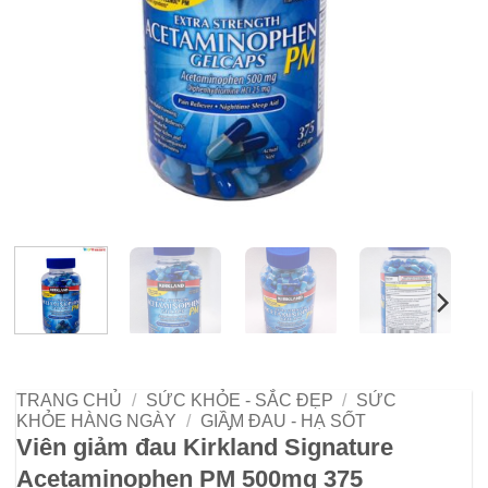
TRANG CHỦ
/
SỨC KHỎE - SẮC ĐẸP
/
SỨC
KHỎE HÀNG NGÀY
/
GIẦ̡M ĐAU - HẠ SỐT
Viên giảm đau Kirkland Signature
Acetaminophen PM 500mg 375