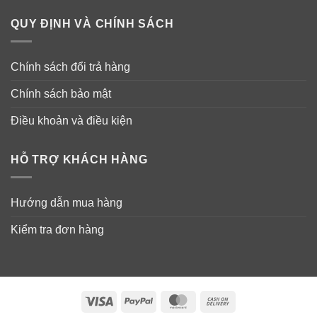
nhiều hơn chỉ dẫn.
QUY ĐỊNH VÀ CHÍNH SÁCH
– Người bị bệnh gan, viêm phế quản, viêm tuyến tiền
liệt hỏi ý kiến bác sĩ trước khi sử dụng.
Chính sách đổi trả hàng
– Phụ nữ đang mang thai hoặc đang cho con bú không
Chính sách bảo mật
được sử dụng sản phẩm này.
Điều khoản và điều kiện
– Ngưng sử dụng sản phẩm nếu xuất hiện những biểu
hiện sau:
HỖ TRỢ KHÁCH HÀNG
+ Da bị viêm sưng
Hướng dẫn mua hàng
+ Bị mất ngủ liên tục trong hai tuần
Kiểm tra đơn hàng
+ Bị sốt nặng kéo dài
+ Tình trạng bị đau vẫn kèo dài trong 3 tuần.
Visa
PayPal
MasterCard
Cash
Thành phần sản phẩm:
On