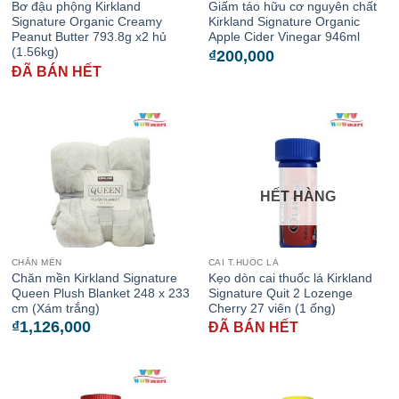
Bơ đậu phộng Kirkland
Giấm táo hữu cơ nguyên chất
Signature Organic Creamy
Kirkland Signature Organic
Peanut Butter 793.8g x2 hủ
Apple Cider Vinegar 946ml
(1.56kg)
₫
200,000
ĐÃ BÁN HẾT
HẾT HÀNG
CHĂN MỀN
CAI T.HUỐC LÁ
Chăn mền Kirkland Signature
Kẹo dòn cai thuốc lá Kirkland
Queen Plush Blanket 248 x 233
Signature Quit 2 Lozenge
cm (Xám trắng)
Cherry 27 viên (1 ống)
₫
1,126,000
ĐÃ BÁN HẾT