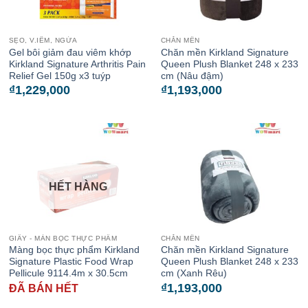
SẸO, V.IÊM, NGỨA
CHĂN MỀN
Gel bôi giảm đau viêm khớp
Chăn mền Kirkland Signature
Kirkland Signature Arthritis Pain
Queen Plush Blanket 248 x 233
Relief Gel 150g x3 tuýp
cm (Nâu đậm)
₫
1,229,000
₫
1,193,000
HẾT HÀNG
GIẤY - MÀN BỌC THỰC PHẨM
CHĂN MỀN
Màng bọc thực phẩm Kirkland
Chăn mền Kirkland Signature
Signature Plastic Food Wrap
Queen Plush Blanket 248 x 233
Pellicule 9114.4m x 30.5cm
cm (Xanh Rêu)
₫
1,193,000
ĐÃ BÁN HẾT