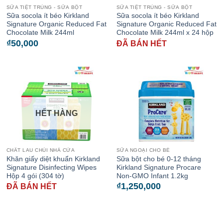
SỮA TIỆT TRÙNG - SỮA BỘT
SỮA TIỆT TRÙNG - SỮA BỘT
Sữa socola ít béo Kirkland
Sữa socola ít béo Kirkland
Signature Organic Reduced Fat
Signature Organic Reduced Fat
Chocolate Milk 244ml
Chocolate Milk 244ml x 24 hộp
₫
50,000
ĐÃ BÁN HẾT
HẾT HÀNG
CHẤT LAU CHÙI NHÀ CỬA
SỮA NGOẠI CHO BÉ
Khăn giấy diệt khuẩn Kirkland
Sữa bột cho bé 0-12 tháng
Signature Disinfecting Wipes
Kirkland Signature Procare
Hộp 4 gói (304 tờ)
Non-GMO Infant 1.2kg
₫
1,250,000
ĐÃ BÁN HẾT