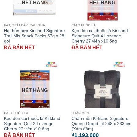
HẾT HÀNG
HẾT HÀNG
HẠT, TRÁI CÂY, RAU QUẢ
CAI T.HUỐC LÁ
Hạt hỗn hợp Kirkland Signature
Kẹo dòn cai thuốc lá Kirkland
Trail Mix Snack Packs 57g x 28
Signature Quit 4 Lozenge
gói
Cherry 27 viên x10 ống
ĐÃ BÁN HẾT
ĐÃ BÁN HẾT
HẾT HÀNG
CAI T.HUỐC LÁ
CHĂN MỀN
Kẹo dòn cai thuốc lá Kirkland
Chăn mền Kirkland Signature
Signature Quit 2 Lozenge
Queen Grand Lit 248 x 233 cm
Cherry 27 viên x10 ống
(Xám đậm)
₫
1,193,000
ĐÃ BÁN HẾT