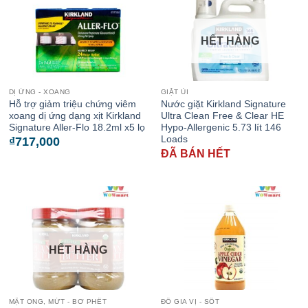
HẾT HÀNG
DỊ ỨNG - XOANG
GIẶT ỦI
Hỗ trợ giảm triệu chứng viêm
Nước giặt Kirkland Signature
xoang dị ứng dạng xịt Kirkland
Ultra Clean Free & Clear HE
Signature Aller-Flo 18.2ml x5 lọ
Hypo-Allergenic 5.73 lít 146
Loads
₫
717,000
ĐÃ BÁN HẾT
HẾT HÀNG
MẬT ONG, MỨT - BƠ PHẾT
ĐỒ GIA VỊ - SỐT