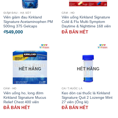
GIẦ̡M ĐAU - HẠ SỐT
CẢM - HO
Viên giảm đau Kirkland
Viên uống Kirkland Signature
Signature Acetaminophen PM
Cold & Flu Multi-Symptom
500mg 375 Gelcaps
Daytime & Nighttime 168 viên
₫
549,000
ĐÃ BÁN HẾT
HẾT HÀNG
HẾT HÀNG
CẢM - HO
CAI T.HUỐC LÁ
Viên uống ho, long đờm
Kẹo dòn cai thuốc lá Kirkland
Kirkland Signature Mucus
Signature Quit 2 Lozenge Mint
Relief Chest 400 viên
27 viên (Ống lẻ)
ĐÃ BÁN HẾT
ĐÃ BÁN HẾT