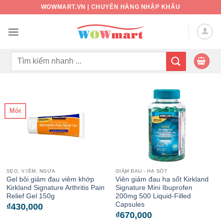
Bỏ
WOWMART.VN | CHUYÊN HÀNG NHẬP KHẨU
qua
nội
dung
Tìm
kiếm:
Mới
SẸO, V.IÊM, NGỨA
GIẦ̡M ĐAU - HẠ SỐT
Gel bôi giảm đau viêm khớp
Viên giảm đau hạ sốt Kirkland
Kirkland Signature Arthritis Pain
Signature Mini Ibuprofen
Relief Gel 150g
200mg 500 Liquid-Filled
Capsules
₫
430,000
₫
670,000