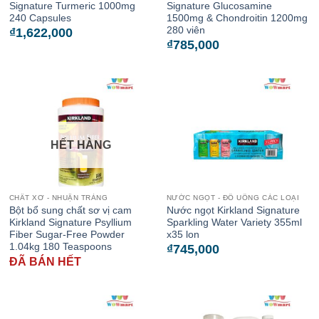
Signature Turmeric 1000mg
Signature Glucosamine
240 Capsules
1500mg & Chondroitin 1200mg
280 viên
₫
1,622,000
₫
785,000
HẾT HÀNG
CHẤT XƠ - NHUẬN TRÀNG
NƯỚC NGỌT - ĐỒ UỐNG CÁC LOẠI
Bột bổ sung chất sơ vị cam
Nước ngọt Kirkland Signature
Kirkland Signature Psyllium
Sparkling Water Variety 355ml
Fiber Sugar-Free Powder
x35 lon
1.04kg 180 Teaspoons
₫
745,000
ĐÃ BÁN HẾT