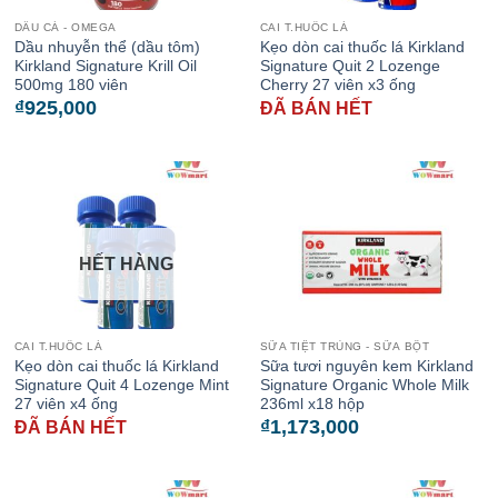
DẦU CÁ - OMEGA
CAI T.HUỐC LÁ
Dầu nhuyễn thể (dầu tôm)
Kẹo dòn cai thuốc lá Kirkland
Kirkland Signature Krill Oil
Signature Quit 2 Lozenge
500mg 180 viên
Cherry 27 viên x3 ống
₫
925,000
ĐÃ BÁN HẾT
HẾT HÀNG
CAI T.HUỐC LÁ
SỮA TIỆT TRÙNG - SỮA BỘT
Kẹo dòn cai thuốc lá Kirkland
Sữa tươi nguyên kem Kirkland
Signature Quit 4 Lozenge Mint
Signature Organic Whole Milk
27 viên x4 ống
236ml x18 hộp
₫
1,173,000
ĐÃ BÁN HẾT