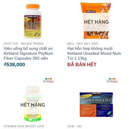
HẾT HÀNG
CHẤT XƠ - NHUẬN TRÀNG
ĐẬU - HẠT SẤY KHÔ
Viên uống bổ sung chất xơ
Hạt hỗn hợp không muối
Kirkland Signature Psyllium
Kirkland Unsalted Mixed Nuts
Fiber Capsules 360 viên
Túi 1.13kg
₫
538,000
ĐÃ BÁN HẾT
HẾT HÀNG
VITAMIN CHO NGƯỜI LỚN
CẢM - HO