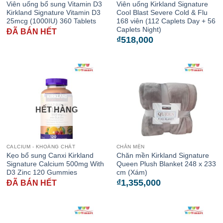
Viên uống bổ sung Vitamin D3
Viên uống Kirkland Signature
Kirkland Signature Vitamin D3
Cool Blast Severe Cold & Flu
25mcg (1000IU) 360 Tablets
168 viên (112 Caplets Day + 56
Caplets Night)
ĐÃ BÁN HẾT
₫
518,000
HẾT HÀNG
CALCIUM - KHOÁNG CHẤT
CHĂN MỀN
Kẹo bổ sung Canxi Kirkland
Chăn mền Kirkland Signature
Signature Calcium 500mg With
Queen Plush Blanket 248 x 233
D3 Zinc 120 Gummies
cm (Xám)
₫
1,355,000
ĐÃ BÁN HẾT