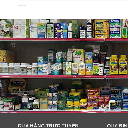
Rooibos:
xứ Nam Phi chứa chất chống oxy hoá nên là
Gừng
: có tính ấm, giúp đốt cháy mỡ thừa, giảm thiểu c
Hoa cúc:
giúp thanh nhiệt, mát gan, làm cho bạn dễ n
CỬA HÀNG TRỰC TUYẾN
QUY ĐỊN