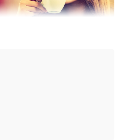
a Nhật Bản
ả nhờ chất ngọt không chuyển hóa thành chất béo
ẩm hổ trợ giảm cân tích cực.