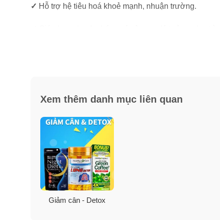
✓
Hỗ trợ hệ tiêu hoá khoẻ mạnh, nhuận trường.
✓
Giúp bạn nhanh chóng có vòng eo lý tưởng, duy trì 
✓
Chống lão hoá, cho làn da luôn tươi trẻ, hồng hào.
Xem thêm danh mục liên quan
Thành phần trà giảm cân, đẹp d
Thành phần
: Rooibos, muồng trâu, bột gừng, hoa cúc, c
Muồng trâu:
là thảo dược thiên nhiên giúp thanh nhi
Cỏ ngọt:
Đây là loài thảo mộc vùng Amambay thuộc bi
Giảm cân - Detox
tích tụ trong cơ thể. Cỏ ngọt lại rất ít năng lượng, k