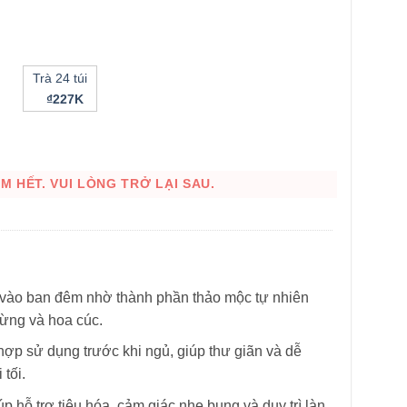
Trà 24 túi
₫227K
 HẾT. VUI LÒNG TRỞ LẠI SAU.
 vào ban đêm nhờ thành phần thảo mộc tự nhiên
gừng và hoa cúc.
hợp sử dụng trước khi ngủ, giúp thư giãn và dễ
tối.
HÌNH THẬT
p hỗ trợ tiêu hóa, cảm giác nhẹ bụng và duy trì làn