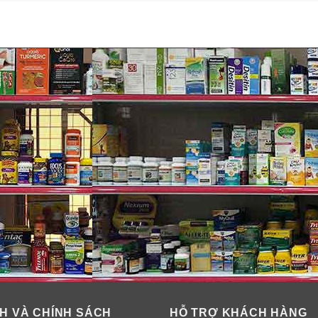
m chậm quá trình lão hóa.
hất béo, lọc và thải các cặn bã ra ngoài cơ thể bạn.
gủ và ngủ ngon giấc hơn. Hoa cúc còn có tác dụng sáng mắt, giú
H VÀ CHÍNH SÁCH
HỖ TRỢ KHÁCH HÀNG