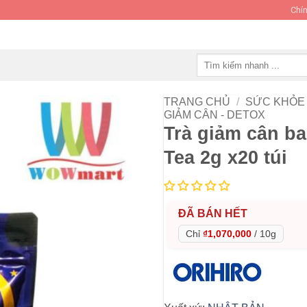
Chín
Tìm
kiếm:
TRANG CHỦ
/
SỨC KHỎE 
GIẢM CÂN - DETOX
Trà giảm cân ba
Tea 2g x20 túi
ĐÃ BÁN HẾT
Chỉ
₫1,070,000
/
10g