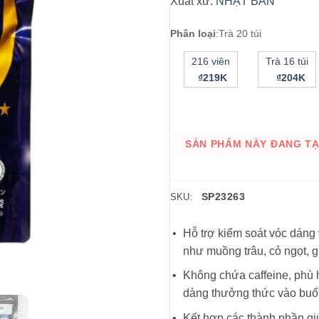
Xuất xứ:
NHẬT BẢN
Phân loại
:
Trà 20 túi
216 viên
Trà 16 túi
₫219K
₫204K
SẢN PHẨM NÀY ĐANG TẠM
SP23263
SKU:
Hỗ trợ kiểm soát vóc dáng
như muồng trâu, cỏ ngọt, 
Không chứa caffeine, phù 
dàng thưởng thức vào buổi 
Kết hợp các thành phần giú