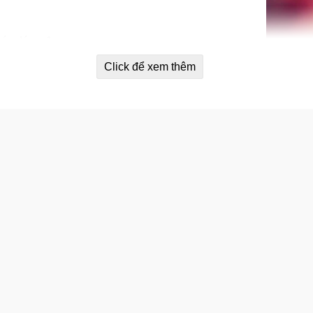
vóc dáng đẹp.
Click để xem thêm
a vào ban đêm Orihiro Night Diet Te
ỏ ngọt, citrulline, ornithine, glycine, arginine, lysine…
ệt giải độc cơ thể. Nó có tác dụng giảm mỡ bụng nhanh chóng.
ên giới Brazil và Paraguay. Cỏ này giúp bạn giảm cân hiệu qu
hông lên men, không phân hủy. Nên nó là một trong những thực ph