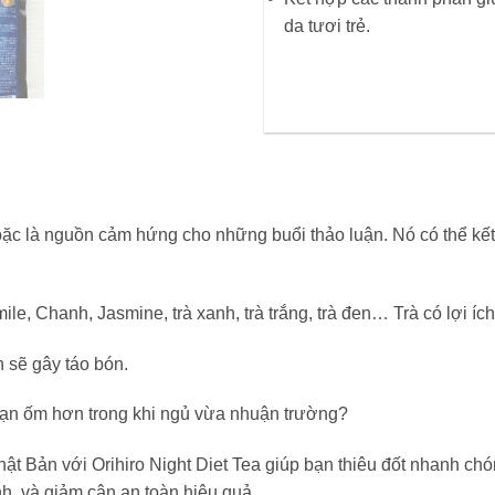
da tươi trẻ.
 hoặc là nguồn cảm hứng cho những buổi thảo luận. Nó có thể kế
le, Chanh, Jasmine, trà xanh, trà trắng, trà đen… Trà có lợi íc
 sẽ gây táo bón.
bạn ốm hơn trong khi ngủ vừa nhuận trường?
hật Bản với Orihiro Night Diet Tea giúp bạn thiêu đốt nhanh c
h, và giảm cân an toàn hiệu quả.