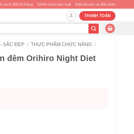
h sách đổi trả hàng
Chính sách bảo mật
Điều khoản và điều kiện
THANH TOÁN
- SẮC ĐẸP
/
THỰC PHẨM CHỨC NĂNG
/
n đêm Orihiro Night Diet