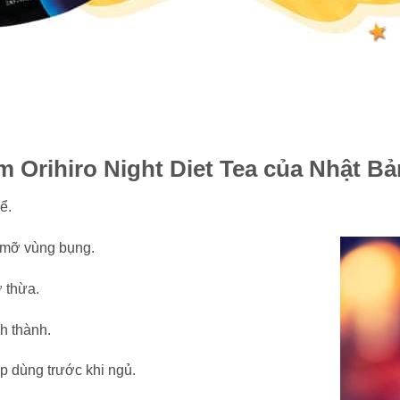
 Orihiro Night Diet Tea của Nhật Bả
ể.
ụ mỡ vùng bụng.
 thừa.
h thành.
p dùng trước khi ngủ.