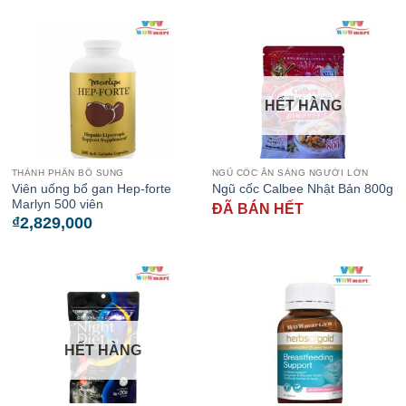
HẾT HÀNG
THÀNH PHẦN BỔ SUNG
NGŨ CỐC ĂN SÁNG NGƯỜI LỚN
Viên uống bổ gan Hep-forte
Ngũ cốc Calbee Nhật Bản 800g
Marlyn 500 viên
ĐÃ BÁN HẾT
₫
2,829,000
HẾT HÀNG