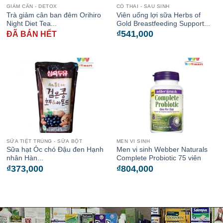
GIẢM CÂN - DETOX
CÓ THAI - SAU SINH
Trà giảm cân ban đêm Orihiro
Viên uống lợi sữa Herbs of
Night Diet Tea...
Gold Breastfeeding Support...
₫
541,000
ĐÃ BÁN HẾT
SỮA TIỆT TRÙNG - SỮA BỘT
MEN VI SINH
Sữa hạt Óc chó Đậu đen Hạnh
Men vi sinh Webber Naturals
nhân Hàn...
Complete Probiotic 75 viên
₫
373,000
₫
804,000