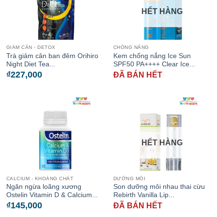
HẾT HÀNG
GIẢM CÂN - DETOX
CHỐNG NẮNG
Trà giảm cân ban đêm Orihiro
Kem chống nắng Ice Sun
Night Diet Tea...
SPF50 PA++++ Clear Ice...
₫
227,000
ĐÃ BÁN HẾT
HẾT HÀNG
CALCIUM - KHOÁNG CHẤT
DƯỠNG MÔI
Ngăn ngừa loãng xương
Son dưỡng môi nhau thai cừu
Ostelin Vitamin D & Calcium...
Rebirth Vanilla Lip...
₫
145,000
ĐÃ BÁN HẾT