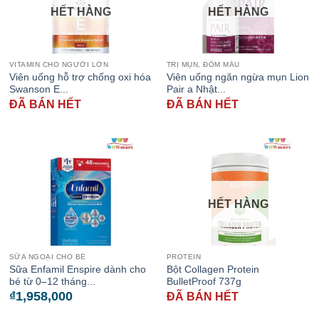
HẾT HÀNG
HẾT HÀNG
VITAMIN CHO NGƯỜI LỚN
TRỊ MỤN, ĐỐM MÀU
Viên uống hỗ trợ chống oxi hóa
Viên uống ngăn ngừa mụn Lion
Swanson E...
Pair a Nhật...
ĐÃ BÁN HẾT
ĐÃ BÁN HẾT
HẾT HÀNG
SỮA NGOẠI CHO BÉ
PROTEIN
Sữa Enfamil Enspire dành cho
Bột Collagen Protein
bé từ 0–12 tháng...
BulletProof 737g
₫
1,958,000
ĐÃ BÁN HẾT