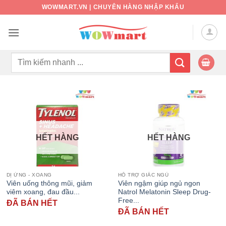
Bỏ
WOWMART.VN | CHUYÊN HÀNG NHẬP KHẨU
qua
nội
dung
Tìm
kiếm:
HẾT HÀNG
HẾT HÀNG
DỊ ỨNG - XOANG
HỖ TRỢ GIẤC NGỦ
Viên uống thông mũi, giảm
Viên ngậm giúp ngủ ngon
viêm xoang, đau đầu...
Natrol Melatonin Sleep Drug-
Free...
ĐÃ BÁN HẾT
ĐÃ BÁN HẾT