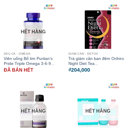
HẾT HÀNG
DẦU CÁ - OMEGA
GIẢM CÂN - DETOX
Viên uống Bổ tim Puritan’s
Trà giảm cân ban đêm Orihiro
Pride Triple Omega 3-6-9...
Night Diet Tea...
₫
204,000
ĐÃ BÁN HẾT
HẾT HÀNG
HẾT HÀNG