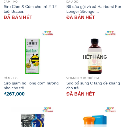
CẢM - HO
DẦU GỘI
Siro Cảm & Cúm cho trẻ 2-12
Bộ dầu gội và xả Hairburst For
tuổi Brauer...
Longer Stronger...
ĐÃ BÁN HẾT
ĐÃ BÁN HẾT
HẾT HÀNG
CẢM - HO
VITAMIN CHO TRẺ EM
Siro giảm ho, long đờm hương
Siro bổ sung C tăng đề kháng
nho cho trẻ...
cho trẻ...
₫
267,000
ĐÃ BÁN HẾT