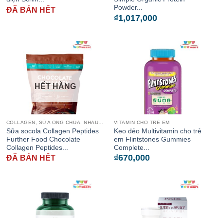
Powder...
ĐÃ BÁN HẾT
₫
1,017,000
HẾT HÀNG
COLLAGEN, SỮA ONG CHÚA, NHAU THAI CỪU
VITAMIN CHO TRẺ EM
Sữa socola Collagen Peptides
Kẹo dẻo Multivitamin cho trẻ
Further Food Chocolate
em Flintstones Gummies
Collagen Peptides...
Complete...
₫
670,000
ĐÃ BÁN HẾT