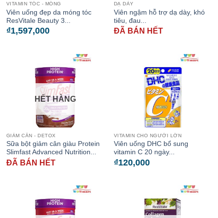
VITAMIN TÓC - MÓNG
DẠ DÀY
Viên uống đẹp da móng tóc
Viên ngậm hỗ trợ dạ dày, khó
ResVitale Beauty 3...
tiêu, đau...
₫
1,597,000
ĐÃ BÁN HẾT
HẾT HÀNG
GIẢM CÂN - DETOX
VITAMIN CHO NGƯỜI LỚN
Sữa bột giảm cân giàu Protein
Viên uống DHC bổ sung
Slimfast Advanced Nutrition...
vitamin C 20 ngày...
₫
120,000
ĐÃ BÁN HẾT