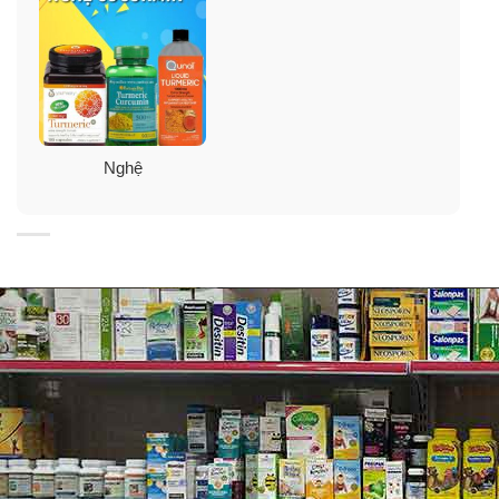
Nghệ
Tránh xa tầm tay trẻ em
Lưu giữ ở nơi khô thoáng và tránh nhiệt quá mức.
Không màu nhân tạo, hương vị hoặc chất ngọt, không
chất bảo quản. Không có đường, tinh bột, không có
sữa, Lactose, đậu nành, Gluten, lúa mì, men, không cá,
và không Sodium.