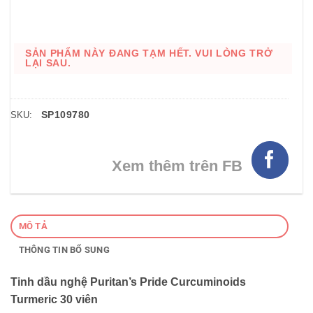
SẢN PHẨM NÀY ĐANG TẠM HẾT. VUI LÒNG TRỞ
LẠI SAU.
SP109780
SKU:
Xem thêm trên FB
MÔ TẢ
THÔNG TIN BỔ SUNG
Tinh dầu nghệ Puritan’s Pride Curcuminoids
Turmeric 30 viên