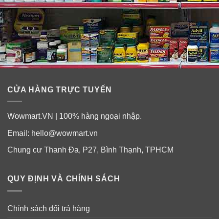
Lưu ý: Sản phẩm này không phải là thuốc, không có tác
dụng thay thế thuốc chữa bệnh, hiệu quả sử dụng sản
phẩm tùy thuộc cơ địa của từng người. Vui lòng đọc kỹ
hướng dẫn in trên bao bì sản phẩm trước khi sử dụng.
CỬA HÀNG TRỰC TUYẾN
Wowmart.VN | 100% hàng ngoại nhập.
Email:
hello@wowmart.vn
Chung cư Thanh Đa, P27, Bình Thạnh, TPHCM
QUY ĐỊNH VÀ CHÍNH SÁCH
Chính sách đổi trả hàng