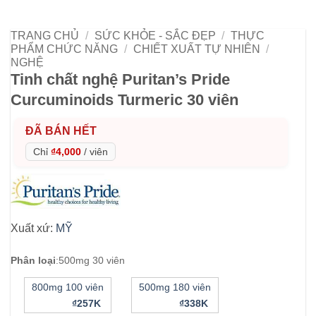
TRANG CHỦ
/
SỨC KHỎE - SẮC ĐẸP
/
THỰC
PHẨM CHỨC NĂNG
/
CHIẾT XUẤT TỰ NHIÊN
/
NGHỆ
Tinh chất nghệ Puritan’s Pride
Curcuminoids Turmeric 30 viên
ĐÃ BÁN HẾT
Chỉ
₫4,000
/
viên
Xuất xứ:
MỸ
Phân loại
:
500mg 30 viên
800mg 100 viên
500mg 180 viên
₫257K
₫338K