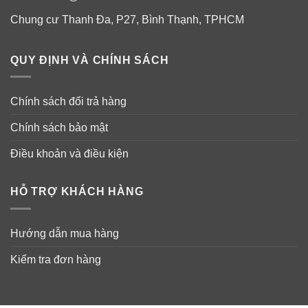
Hướng dẫn sử dụng tinh chất đậm đặc
Chung cư Thanh Đa, P27, Bình Thạnh, TPHCM
giúp căng bóng da mặt Costar Collagen
Essence
QUY ĐỊNH VÀ CHÍNH SÁCH
Thoa nhẹ nhàng Costar Collagen Essence lên mặt và
cổ vào buổi sáng và tối trước khi đi ngủ.
Chính sách đổi trả hàng
Chính sách bảo mật
Điều khoản và điều kiện
HỖ TRỢ KHÁCH HÀNG
Hướng dẫn mua hàng
Kiểm tra đơn hàng