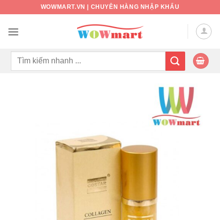
Bỏ
WOWMART.VN | CHUYÊN HÀNG NHẬP KHẨU
qua
nội
dung
Tìm
kiếm: