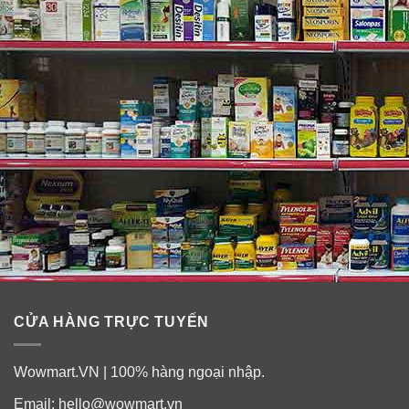
Oxide, Polyquatemium-10, Algae Extract, Chamomile
Extract, Methyldibromo Glutaronitrile & Phenoxyethanol,
Yellow5, Yellow 6.
CỬA HÀNG TRỰC TUYẾN
Wowmart.VN | 100% hàng ngoại nhập.
Email:
hello@wowmart.vn