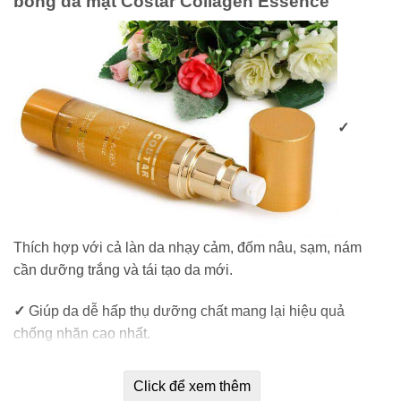
bóng da mặt Costar Collagen Essence
✓
Thích hợp với cả làn da nhạy cảm, đốm nâu, sạm, nám
cần dưỡng trắng và tái tạo da mới.
✓
Giúp da dễ hấp thụ dưỡng chất mang lại hiệu quả
chống nhăn cao nhất.
✓
Giúp tái tạo cấu trúc da, bổ sung collagen và elastie
Click để xem thêm
cho da săn chắc và mềm mại.