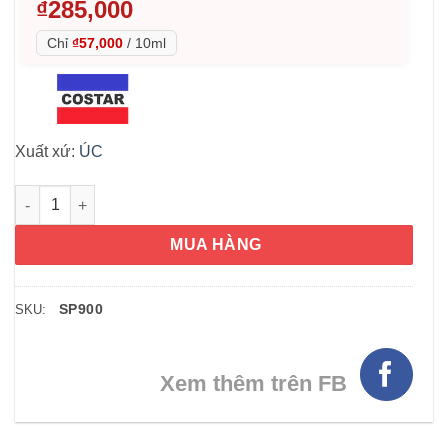
₫
285,000
Chỉ
₫57,000
/
10ml
Xuất xứ:
ÚC
Tinh chất đậm đặc giúp căn bóng da mặt Costar Collagen Ess
MUA HÀNG
SP900
SKU:
Xem thêm trên FB