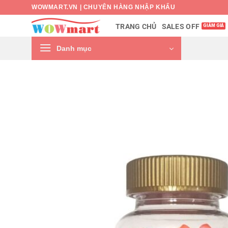
Bỏ
WOWMART.VN | CHUYÊN HÀNG NHẬP KHẨU
qua
SALES OFF
TRANG CHỦ
nội
dung
Danh mục