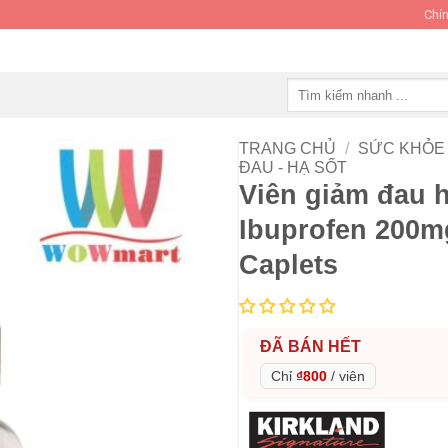
Chín
Tìm
kiếm:
TRANG CHỦ
/
SỨC KHỎE 
ĐAU - HẠ SỐT
Viên giảm đau h
Ibuprofen 200mg
Caplets
ĐÃ BÁN HẾT
Chỉ
₫800
/
viên