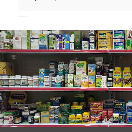
Thông tin về thương hiệu Kirkl
Kirkland Signature
là một thương hiệu thuộc tổng côn
Kirkland Signature luôn tìm hiểu về nhu cầu của ngườ
cao chất lượng sản phẩm. Các sản phẩm của thương hi
Hướng dẫn sử dụng:
Sử dụng cho người lớn và trẻ em từ 12 tuổi trở lên
-Sử dụng 1-2 viên mỗi 6 giờ khi cần thiết. Không dùng
Lưu ý: