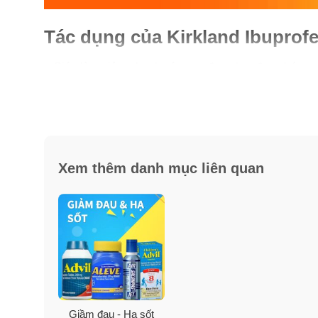
Tác dụng của Kirkland Ibuprof
– Giúp làm giảm nhanh các cơn đau như: đau nhức cơ
– Giúp hạ sốt nhanh chóng, ngoài ra còn cải thiện đ
Xem thêm danh mục liên quan
Giầ̡m đau - Hạ sốt