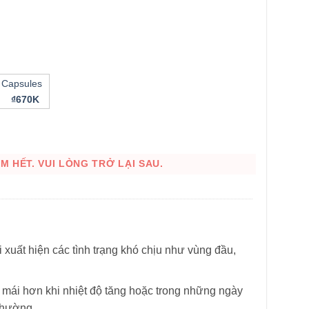
 Capsules
₫670K
HÌNH THẬT
 HẾT. VUI LÒNG TRỞ LẠI SAU.
i xuất hiện các tình trạng khó chịu như vùng đầu,
 mái hơn khi nhiệt độ tăng hoặc trong những ngày
thường.