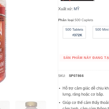
Xuất xứ:
MỸ
Phân loại
:
500 Caplets
500 Tablets
500 Mini
₫372K
SẢN PHẨM NÀY ĐANG TẠM
SP07866
SKU:
Hỗ trợ cảm giác dễ chịu kh
lưng, răng hoặc cơ bắp.
Giúp cơ thể cảm thấy thoải
cảm lạnh, cảm cúm thông 