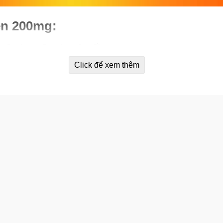
en 200mg:
, đau lưng, đau răng, đau đầu…
Click để xem thêm
ược cảm cúm, cảm lạnh thông thường.