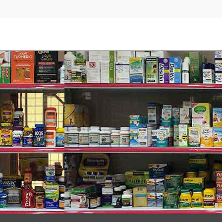
and Signature
:
g ty Costco Wholesale tại Issaquah, Mỹ, là thương hiệu cung c
i tiêu dùng từ đó đưa ra các sản phẩm mới. Chất lượng luôn đư
ệu Kirkland Signature trên thị trường luôn được khách hàng 
 quá 6 viên trong vòng 24h. Không sử dụng quá liều quy định.