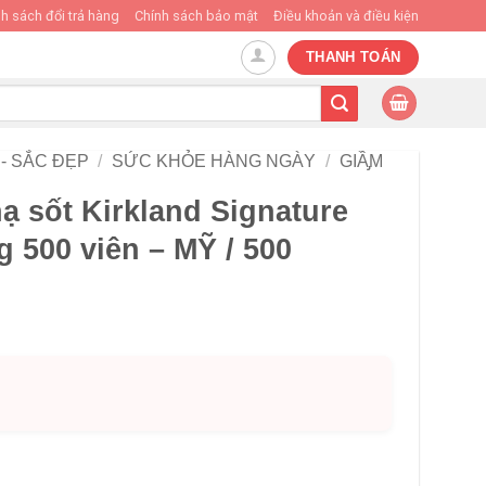
h sách đổi trả hàng
Chính sách bảo mật
Điều khoản và điều kiện
THANH TOÁN
- SẮC ĐẸP
/
SỨC KHỎE HÀNG NGÀY
/
GIẦ̡M
ạ sốt Kirkland Signature
 500 viên – MỸ / 500