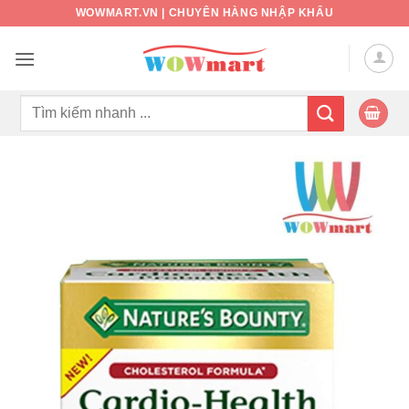
Bỏ
WOWMART.VN | CHUYÊN HÀNG NHẬP KHẨU
qua
nội
dung
Tìm
kiếm: