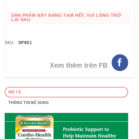
SẢN PHẨM NÀY ĐANG TẠM HẾT. VUI LÒNG TRỞ
LẠI SAU.
SP801
SKU:
Xem thêm trên FB
MÔ TẢ
THÔNG TIN BỔ SUNG