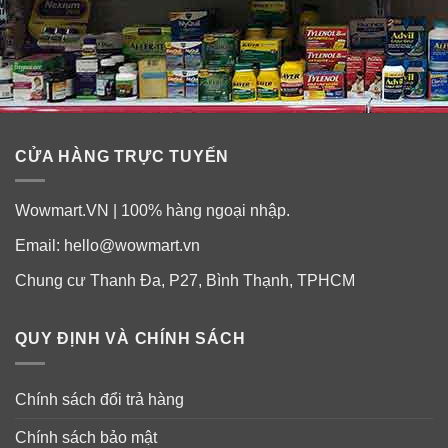
Viên uống Nature’s Bounty Cardio-Health
Probiotics duy trì lượng Cholesterol có lợi
như thế nào?
CỬA HÀNG TRỰC TUYẾN
Wowmart.VN | 100% hàng ngoại nhập.
Email:
hello@wowmart.vn
Chung cư Thanh Đa, P27, Bình Thạnh, TPHCM
QUY ĐỊNH VÀ CHÍNH SÁCH
Cardio-Health chứa LRC ™, một dòng probiotic được
phát triển khoa học để hỗ trợ sức khoẻ tim mạch. LRC
™ giúp sản sinh enzyme Bile Salt Hydrolase (BSH)
Chính sách đổi trả hàng
trong ruột, giúp tăng mức cholesterol có lợi cho cơ thể.
Chính sách bảo mật