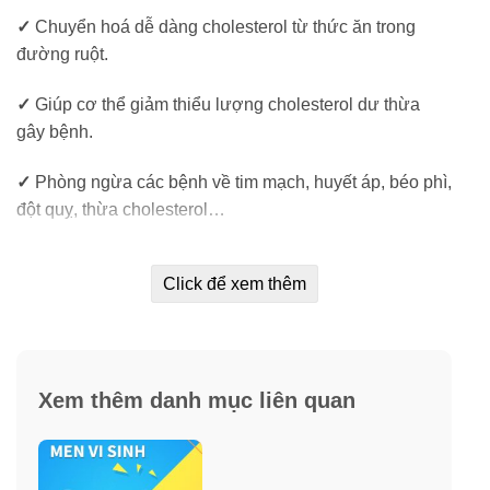
✓
Chuyển hoá dễ dàng cholesterol từ thức ăn trong
đường ruột.
✓
Giúp cơ thể giảm thiểu lượng cholesterol dư thừa
gây bệnh.
✓
Phòng ngừa các bệnh về tim mạch, huyết áp, béo phì,
đột quỵ, thừa cholesterol…
Click để xem thêm
LRC ™ là gì trong viên uống Nature’s
Bounty Cardio-Health Probiotics?
Xem thêm danh mục liên quan