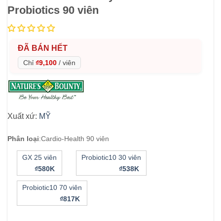
Probiotics 90 viên
ĐÃ BÁN HẾT
Chỉ
₫9,100
/
viên
Xuất xứ:
MỸ
Phân loại
:
Cardio-Health 90 viên
GX 25 viên
Probiotic10 30 viên
₫580K
₫538K
Probiotic10 70 viên
₫817K