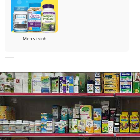
Men vi sinh
LRC ™ là một loại probiotic quan trọng cho sức khoẻ
tim mạch. Các vi khuẩn khỏe mạnh LRC ™ được bổ
sung trong đường ruột để giúp cơ thể chuyển hóa
cholesterol dễ dàng.
Cuộc sống ngày nay càng bận rộn, lối sống và chế độ
ăn uống có thể ảnh hưởng đến chức năng bình thường
của vi khuẩn đường ruột. Nature’s Bounty Cardio-
Health Probiotics chứa LRC ™ giúp các lợi khuẩn trong
ruột chuyển hoá choleterol trong thực phẩm ở mức ổn
định nhất.