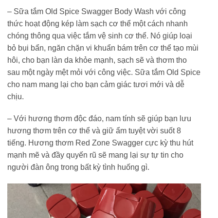
– Sữa tắm Old Spice Swagger Body Wash với công
thức hoạt động kép làm sạch cơ thể một cách nhanh
chóng thông qua việc tắm vệ sinh cơ thể. Nó giúp loại
bỏ bụi bẩn, ngăn chặn vi khuẩn bám trên cơ thể tạo mùi
hôi, cho bạn làn da khỏe mạnh, sạch sẽ và thơm tho
sau một ngày mệt mỏi với công việc. Sữa tắm
Old Spice
cho nam mang lại
cho bạn cảm giác tươi mới và dễ
chịu.
– Với hương thơm độc đáo, nam tính sẽ giúp bạn lưu
hương thơm trên cơ thể và giữ ẩm tuyệt vời suốt 8
tiếng. Hương thơm Red Zone Swagger cực kỳ thu hút
mạnh mẽ và đầy quyến rũ sẽ mang lại sự tự tin cho
người đàn ông trong bất kỳ tình huống gì.