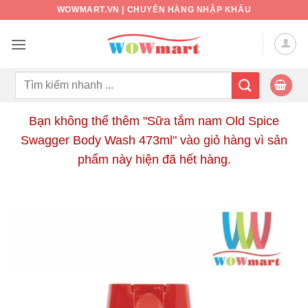
Bỏ
WOWMART.VN | CHUYÊN HÀNG NHẬP KHẨU
qua
nội
dung
Tìm
kiếm:
Bạn không thể thêm "Sữa tắm nam Old Spice
Swagger Body Wash 473ml" vào giỏ hàng vì sản
phẩm này hiện đã hết hàng.