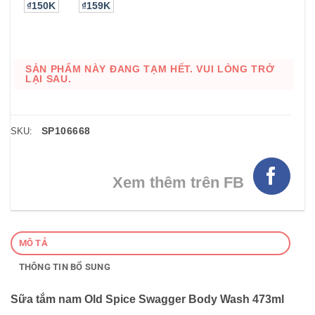
₫150K
₫159K
SẢN PHẨM NÀY ĐANG TẠM HẾT. VUI LÒNG TRỞ
LẠI SAU.
SP106668
SKU:
Xem thêm trên FB
MÔ TẢ
THÔNG TIN BỔ SUNG
Sữa tắm nam Old Spice Swagger Body Wash 473ml