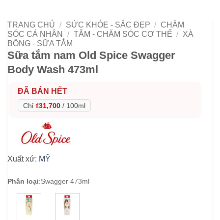
TRANG CHỦ
/
SỨC KHỎE - SẮC ĐẸP
/
CHĂM
SÓC CÁ NHÂN
/
TẮM - CHĂM SÓC CƠ THỂ
/
XÀ
BÔNG - SỮA TẮM
Sữa tắm nam Old Spice Swagger
Body Wash 473ml
ĐÃ BÁN HẾT
Chỉ
₫31,700
/
100ml
Xuất xứ:
MỸ
Phân loại
:
Swagger 473ml