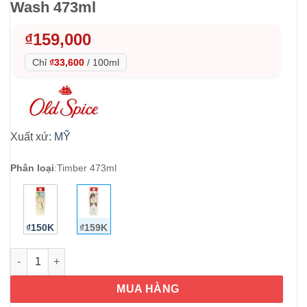
Wash 473ml
₫
159,000
Chỉ
₫33,600
/
100ml
Xuất xứ:
MỸ
Phân loại
:
Timber 473ml
₫150K
₫159K
Sữa tắm nam Old Spice Timber Body Wash 473ml số lượng
MUA HÀNG