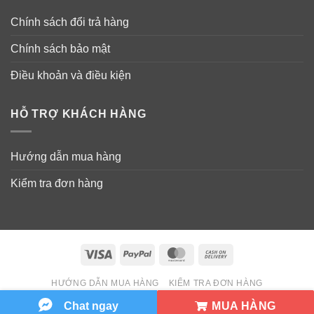
Chính sách đổi trả hàng
Chính sách bảo mật
Hướng dẫn sử dụng sữa tắm nam Old
Điều khoản và điều kiện
Spice TimberBody Wash
– Cho một lượng nhỏ sữa tắm Old Spice Timber
HỖ TRỢ KHÁCH HÀNG
Fresher Collection Body Wash ra tay hoặc bông tắm…
Xoa nhẹ nhàng cho sữa tắm tạo bọt đều toàn thân. Tắm
Hướng dẫn mua hàng
lại bằng nước sạch.
Kiểm tra đơn hàng
Visa
PayPal
MasterCard
Cash
On
HƯỚNG DẪN MUA HÀNG
KIỂM TRA ĐƠN HÀNG
Delivery
Copyright 2026 ©
Wowmart VN
MUA HÀNG
Chat ngay