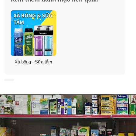
Xà bông - Sữa tắm
Ưu điểm:
✓ Hương thơm tươi mát nhẹ nhàng làm sạch bụi bẩn
và mùi hôi từ cơ thể của bạn.