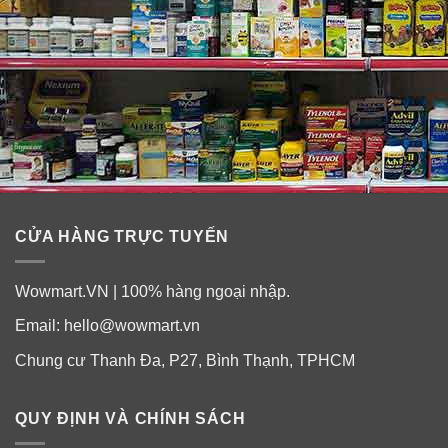
✓ Mang đến làn da khỏe mạnh.
✓ Công nghệ mới giúp tăng độ lưu hương đến 8 tiếng
trên cơ thể suốt ngày dài năng động.
CỬA HÀNG TRỰC TUYẾN
Wowmart.VN | 100% hàng ngoại nhập.
Email:
hello@wowmart.vn
Chung cư Thanh Đa, P27, Bình Thạnh, TPHCM
QUY ĐỊNH VÀ CHÍNH SÁCH