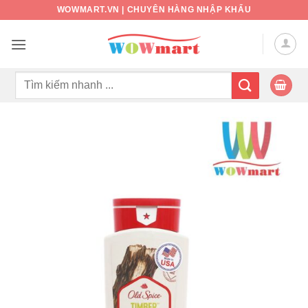
Bỏ
WOWMART.VN | CHUYÊN HÀNG NHẬP KHẨU
qua
nội
dung
Tìm
kiếm: