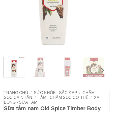
TRANG CHỦ
/
SỨC KHỎE - SẮC ĐẸP
/
CHĂM
SÓC CÁ NHÂN
/
TẮM - CHĂM SÓC CƠ THỂ
/
XÀ
BÔNG - SỮA TẮM
Sữa tắm nam Old Spice Timber Body