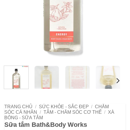
TRANG CHỦ
/
SỨC KHỎE - SẮC ĐẸP
/
CHĂM
SÓC CÁ NHÂN
/
TẮM - CHĂM SÓC CƠ THỂ
/
XÀ
BÔNG - SỮA TẮM
Sữa tắm Bath&Body Works