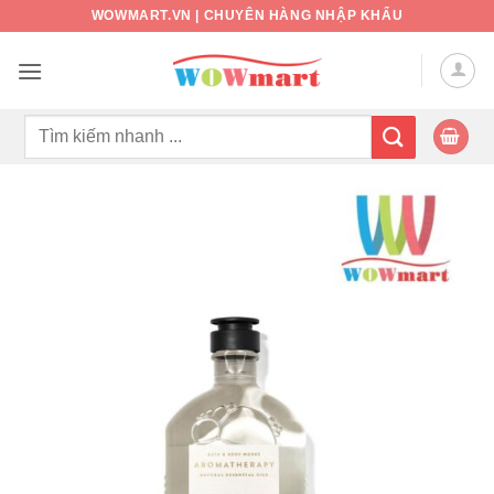
Bỏ
WOWMART.VN | CHUYÊN HÀNG NHẬP KHẨU
qua
nội
dung
Tìm
kiếm: