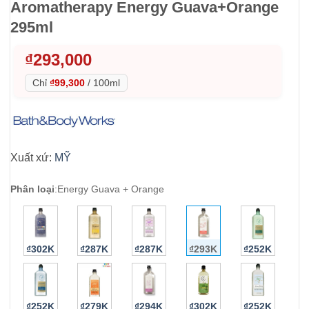
Aromatherapy Energy Guava+Orange
295ml
₫
293,000
Chỉ
₫99,300
/
100ml
Xuất xứ:
MỸ
Phân loại
:
Energy Guava + Orange
₫302K
₫287K
₫287K
₫293K
₫252K
₫252K
₫279K
₫294K
₫302K
₫252K