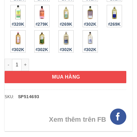
₫320K
₫279K
₫269K
₫302K
₫269K
₫302K
₫302K
₫302K
₫302K
Sữa tắm Bath&Body Works Aromatherapy Energy Guava+Orang
MUA HÀNG
SP514693
SKU:
Xem thêm trên FB