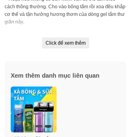
cách thông thường. Cho vào bông tắm rồi xoa đều khắp
cơ thể và tận hưởng hương thơm của dòng gel tắm thư
giãn này.
** Khuyên dùng: nên sử dụng chung với sản phẩm khác
Click để xem thêm
cùng mùi như: sữa dưỡng thể cung cấp vitamin E, kem
dưỡng thể giữ ẩm, nước hoa xịt toàn thân để giữ được
hương thơm lâu hơn.
** Bảo quản nơi khô ráo, thoáng mát, tránh ánh nắng
Xem thêm danh mục liên quan
trực tiếp.