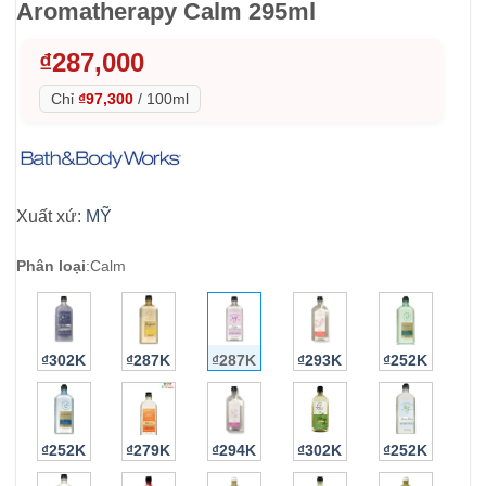
Aromatherapy Calm 295ml
₫
287,000
Chỉ
₫97,300
/
100ml
Xuất xứ:
MỸ
Phân loại
:
Calm
₫302K
₫287K
₫287K
₫293K
₫252K
₫252K
₫279K
₫294K
₫302K
₫252K