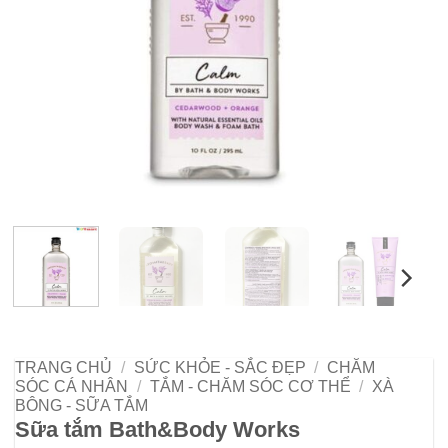
TRANG CHỦ
/
SỨC KHỎE - SẮC ĐẸP
/
CHĂM
SÓC CÁ NHÂN
/
TẮM - CHĂM SÓC CƠ THỂ
/
XÀ
BÔNG - SỮA TẮM
Sữa tắm Bath&Body Works