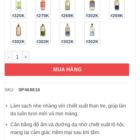
₫320K
₫279K
₫269K
₫302K
₫269K
₫302K
₫302K
₫302K
₫302K
Sữa tắm Bath&Body Works Aromatherapy Calm 295ml số lượng
MUA HÀNG
SP468816
SKU:
Làm sạch nhẹ nhàng với chiết xuất than tre, giúp làn
da luôn tươi mới và mịn màng.
Cân bằng độ ẩm và dưỡng da nhờ chiết xuất lô hội,
mang lại cảm giác mềm mại sau khi tắm.