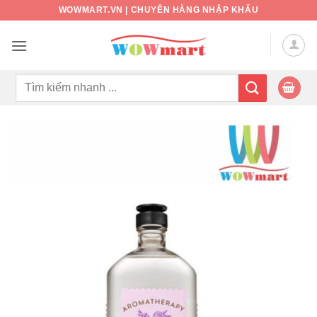
Bỏ
WOWMART.VN | CHUYÊN HÀNG NHẬP KHẨU
qua
nội
dung
Tìm
kiếm: