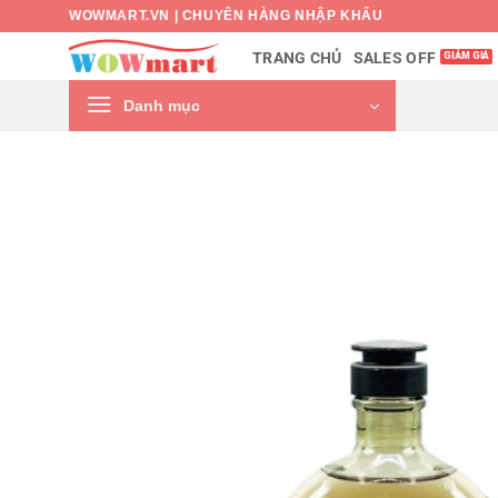
Bỏ
WOWMART.VN | CHUYÊN HÀNG NHẬP KHẨU
qua
SALES OFF
TRANG CHỦ
nội
dung
Danh mục