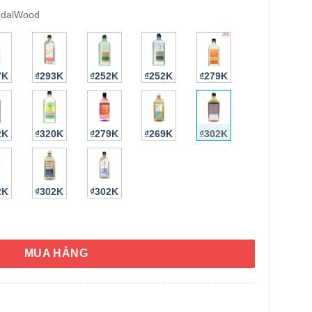
ndalWood
7K
₫293K
₫252K
₫252K
₫279K
2K
₫320K
₫279K
₫269K
₫302K
HÌNH THẬT
2K
₫302K
₫302K
romatherapy Cozy Cinnamon & SandalWood 295ml số lượng
MUA HÀNG