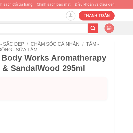
h sách đổi trả hàng
Chính sách bảo mật
Điều khoản và điều kiện
THANH TOÁN
- SẮC ĐẸP
/
CHĂM SÓC CÁ NHÂN
/
TẮM -
BÔNG - SỮA TẮM
 Body Works Aromatherapy
 & SandalWood 295ml