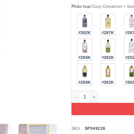
Phân loại
:
Cozy Cinnamon + Sa
₫302K
₫287K
₫28
₫294K
₫302K
₫25
₫269K
₫302K
₫30
Sữa tắm Bath & Body Works A
SP549226
SKU: