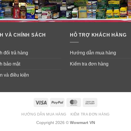
H VÀ CHÍNH SÁCH
HỖ TRỢ KHÁCH HÀNG
 đổi trả hàng
Hướng dẫn mua hàng
h bảo mật
Kiểm tra đơn hàng
n và điều kiện
Visa
PayPal
MasterCard
Cash
On
HƯỚNG DẪN MUA HÀNG
KIỂM TRA ĐƠN HÀNG
Delivery
Copyright 2026 ©
Wowmart VN