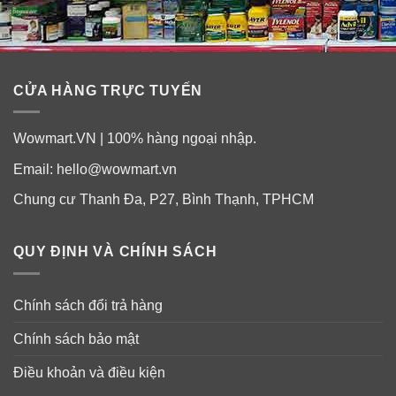
CỬA HÀNG TRỰC TUYẾN
Wowmart.VN | 100% hàng ngoại nhập.
Email:
hello@wowmart.vn
Chung cư Thanh Đa, P27, Bình Thạnh, TPHCM
Cảnh báo:
• Không sử dụng ngoài đường tiêu hóa.
QUY ĐỊNH VÀ CHÍNH SÁCH
• Không phù hợp với trẻ dưới 12 tháng tuổi.
Chính sách đổi trả hàng
• Thích hợp làm nguồn dinh dưỡng cho trẻ em trên 1
Chính sách bảo mật
tuổi.
Điều khoản và điều kiện
• Khi Neocate Junior Vanilla được sử dụng để bổ sung