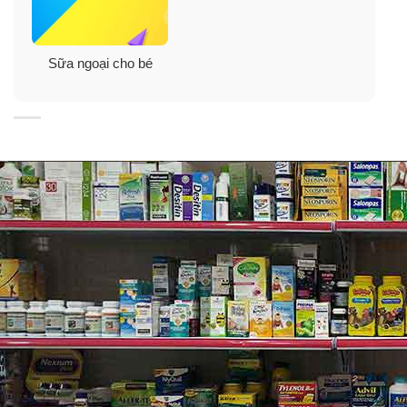
• Thức ăn được chuẩn bị trước phải được làm lạnh,
bảo quản trong tủ lạnh và sử dụng trong vòng 24 giờ.
Sữa ngoại cho bé
Hủy tất cả các sản phẩm hoàn nguyên không sử dụng
sau 24 giờ.
•
Lưu ý
: Nếu dùng đường uống, Neocate Junior Vanilla
cần được pha với nước lạnh là tốt hơn hết. Nếu sử
dụng nước đun sôi, làm mát trước khi chuẩn bị thức ăn.
Không đun sôi thức ăn đã chuẩn bị.