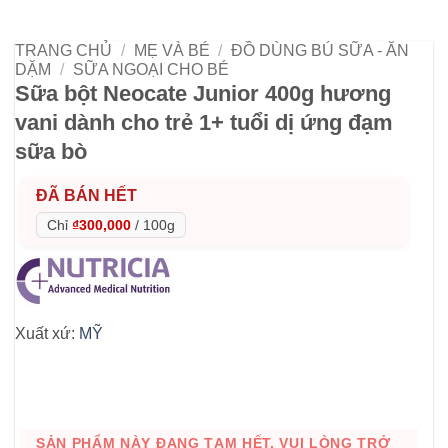
TRANG CHỦ
/
MẸ VÀ BÉ
/
ĐỒ DÙNG BÚ SỮA - ĂN
DẶM
/
SỮA NGOẠI CHO BÉ
Sữa bột Neocate Junior 400g hương
vani dành cho trẻ 1+ tuổi dị ứng đạm
sữa bò
ĐÃ BÁN HẾT
Chỉ
₫300,000
/
100g
Xuất xứ:
MỸ
SẢN PHẨM NÀY ĐANG TẠM HẾT. VUI LÒNG TRỞ