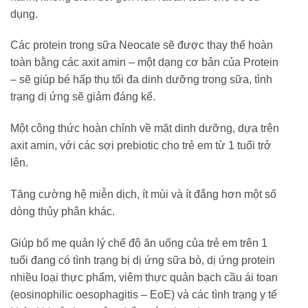
dụng.
Các protein trong sữa Neocate sẽ được thay thế hoàn
toàn bằng các axit amin – một dạng cơ bản của Protein
– sẽ giúp bé hấp thụ tối đa dinh dưỡng trong sữa, tình
trạng dị ứng sẽ giảm đáng kể.
Một công thức hoàn chỉnh về mặt dinh dưỡng, dựa trên
axit amin, với các sợi prebiotic cho trẻ em từ 1 tuổi trở
lên.
Tăng cường hệ miễn dịch, ít mùi và ít đắng hơn một số
dòng thủy phân khác.
Giúp bố mẹ quản lý chế độ ăn uống của trẻ em trên 1
tuổi đang có tình trạng bị dị ứng sữa bò, dị ứng protein
nhiều loại thực phẩm, viêm thực quản bạch cầu ái toan
(eosinophilic oesophagitis – EoE) và các tình trạng y tế