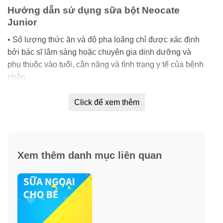
Hướng dẫn sử dụng sữa bột Neocate
Junior
• Số lượng thức ăn và độ pha loãng chỉ được xác định
bởi bác sĩ lâm sàng hoặc chuyên gia dinh dưỡng và
phụ thuộc vào tuổi, cân nặng và tình trạng y tế của bệnh
nhân.
• Thêm
4 muỗng
(trọng lượng muỗng khoảng 7,3g)
Click để xem thêm
Neocate Junior Vanilla vào
120ml
nước ấm hoặc mát
để mang lại thể tích cuối cùng là 140ml ở nồng độ thức
ăn khuyến nghị (21,2% w/v).
Xem thêm danh mục liên quan
• Tức cứ 1 muỗng bột sữa pha với 30ml nước.
• Luôn luôn làm theo hướng dẫn chuẩn bị như đã nêu
trên hộp.
• Lắc hoặc khuấy công thức ngay trước khi sử dụng.