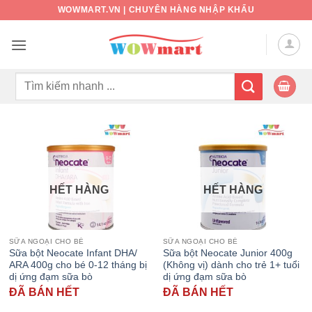
Bỏ
WOWMART.VN | CHUYÊN HÀNG NHẬP KHẨU
qua
nội
dung
Tìm
kiếm:
HẾT HÀNG
HẾT HÀNG
SỮA NGOẠI CHO BÉ
SỮA NGOẠI CHO BÉ
Sữa bột Neocate Infant DHA/
Sữa bột Neocate Junior 400g
ARA 400g cho bé 0-12 tháng bị
(Không vị) dành cho trẻ 1+ tuổi
dị ứng đạm sữa bò
dị ứng đạm sữa bò
ĐÃ BÁN HẾT
ĐÃ BÁN HẾT