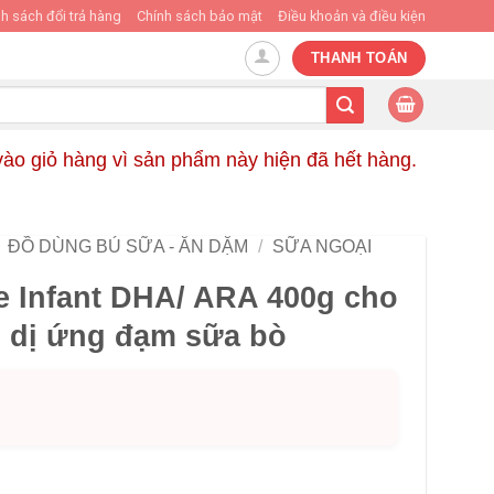
h sách đổi trả hàng
Chính sách bảo mật
Điều khoản và điều kiện
THANH TOÁN
ào giỏ hàng vì sản phẩm này hiện đã hết hàng.
ĐỒ DÙNG BÚ SỮA - ĂN DẶM
/
SỮA NGOẠI
e Infant DHA/ ARA 400g cho
ị dị ứng đạm sữa bò