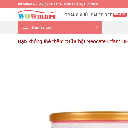
Bỏ
WOWMART.VN | CHUYÊN HÀNG NHẬP KHẨU
qua
SALES OFF
TRANG CHỦ
nội
dung
Danh mục
Bạn không thể thêm "Sữa bột Neocate Infant DH