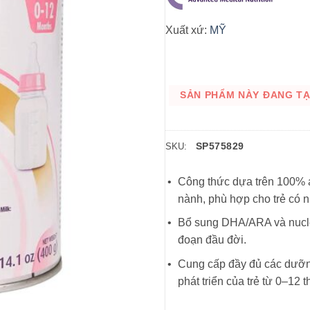
Xuất xứ:
MỸ
SẢN PHẨM NÀY ĐANG TẠM
SP575829
SKU:
Công thức dựa trên 100% 
nành, phù hợp cho trẻ có 
Bổ sung DHA/ARA và nucleoti
đoạn đầu đời.
Cung cấp đầy đủ các dưỡng
phát triển của trẻ từ 0–12 t