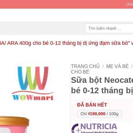
Chín
Tìm
kiếm:
A/ ARA 400g cho bé 0-12 tháng bị dị ứng đạm sữa bò" v
TRANG CHỦ
/
MẸ VÀ BÉ
/
CHO BÉ
Sữa bột Neocat
bé 0-12 tháng b
ĐÃ BÁN HẾT
Chỉ
₫190,000
/
100g