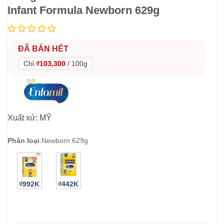
Infant Formula Newborn 629g
ĐÃ BÁN HẾT
Chỉ
₫103,300
/
100g
Xuất xứ:
MỸ
Phân loại
:
Newborn 629g
₫992K
₫442K