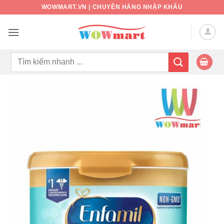
Bỏ
WOWMART.VN | CHUYÊN HÀNG NHẬP KHẨU
qua
nội
dung
Tìm
kiếm: