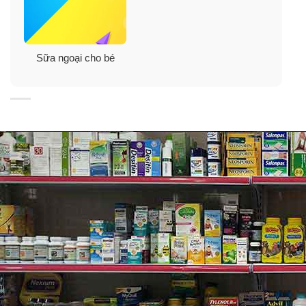
Sữa ngoại cho bé
✓
Hỗ trợ sự phát triển trí não, nhận thức cho trẻ sơ sinh.
✓
Đảm bảo nguồn dinh dưỡng hoàn hảo cho trẻ sơ
sinh dưới 3 tháng.