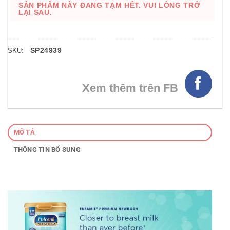
SẢN PHẨM NÀY ĐANG TẠM HẾT. VUI LÒNG TRỞ
LẠI SAU.
SP24939
SKU:
Xem thêm trên FB
MÔ TẢ
THÔNG TIN BỔ SUNG