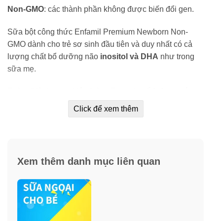
Non-GMO
: các thành phần không được biến đổi gen.
Sữa bột công thức Enfamil Premium Newborn Non-
GMO dành cho trẻ sơ sinh đầu tiên và duy nhất có cả
lượng chất bổ dưỡng não
inositol và DHA
như trong
sữa mẹ.
Enfamil là thương hiệu Infant Formula số 1 được các
bác sĩ nhi khoa khuyên dùng.
Click để xem thêm
Công dụng sữa bột cho trẻ từ 0 – 3 tháng
Xem thêm danh mục liên quan
Enfamil Newborn Premium Infant Formula
629g