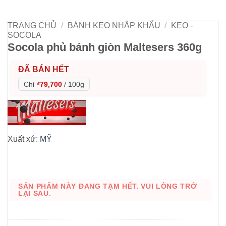
TRANG CHỦ
/
BÁNH KẸO NHẬP KHẨU
/
KẸO -
SOCOLA
Socola phủ bánh giòn Maltesers 360g
ĐÃ BÁN HẾT
Chỉ
₫79,700
/
100g
Xuất xứ:
MỸ
SẢN PHẨM NÀY ĐANG TẠM HẾT. VUI LÒNG TRỞ
LẠI SAU.