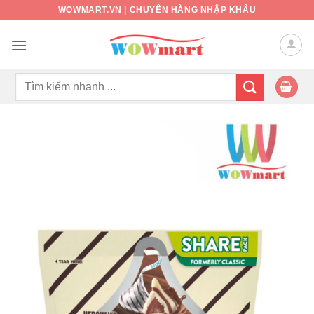
Bỏ
WOWMART.VN | CHUYÊN HÀNG NHẬP KHẨU
qua
nội
dung
Tìm
kiếm: