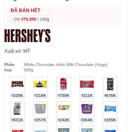
ĐÃ BÁN HẾT
Chỉ
₫73,300
/
100g
Xuất xứ:
MỸ
Phân
White Chocolate nhân Milk Chocolate (Hugs)
:
loại
300g
₫335K
₫216K
₫750K
₫211K
₫676K
₫831K
₫257K
₫242K
₫264K
₫255K