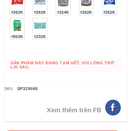
₫262K
₫262K
₫324K
₫262K
₫262K
₫853K
₫232K
SẢN PHẨM NÀY ĐANG TẠM HẾT. VUI LÒNG TRỞ
LẠI SAU.
SP329068
SKU:
Xem thêm trên FB