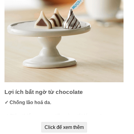
Lợi ích bất ngờ từ chocolate
✓ Chống lão hoá da.
✓ Giảm thiểu nguy cơ tiền sản giật lúc sanh.
Click để xem thêm
✓ Giảm cân hiệu quả.