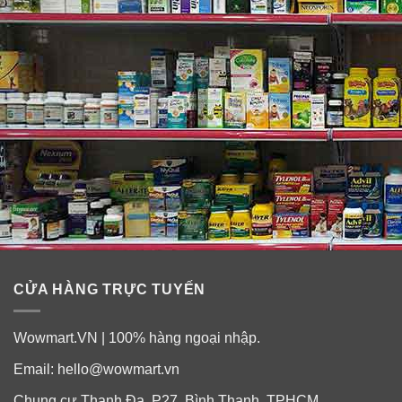
Thành phần socola kem bọc socola sữa
Hershey’s Hugs Chocolate
CỬA HÀNG TRỰC TUYẾN
Wowmart.VN | 100% hàng ngoại nhập.
Email:
hello@wowmart.vn
Chung cư Thanh Đa, P27, Bình Thạnh, TPHCM