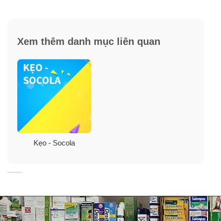
✓ Giảm cholesterol.
✓ Tăng cường khả năng tuần hoàn máu.
Xem thêm danh mục liên quan
✓ Cải thiện trí nhớ, giảm stress.
Kẹo - Socola