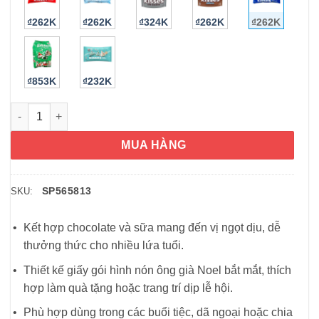
₫262K
₫262K
₫324K
₫262K
₫262K
₫853K
₫232K
Socola Kisses Noel Hershey’s Kisses Milk Chocolate Santa Hat
MUA HÀNG
SP565813
SKU:
Kết hợp chocolate và sữa mang đến vị ngọt dịu, dễ
thưởng thức cho nhiều lứa tuổi.
Thiết kế giấy gói hình nón ông già Noel bắt mắt, thích
hợp làm quà tặng hoặc trang trí dịp lễ hội.
Phù hợp dùng trong các buổi tiệc, dã ngoại hoặc chia