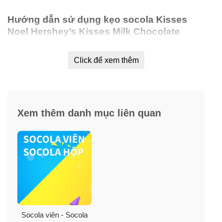
Hướng dẫn sử dụng kẹo socola Kisses
Noel Hershey’s Kisses Milk Chocolate
Santa Hat
Click để xem thêm
Kẹo Kisses Hershey được dùng trực tiếp, như những
bữa ăn nhẹ, hoặc để tráng miệng, ăn vặt, hay biếu, tặng
đều hợp lý.
Bảo quản
: Bảo quản sản phẩm ở nhiệt độ thoáng mát,
Xem thêm danh mục liên quan
tránh ánh nắng trực tiếp, bảo quản ngăn mát tủ lạnh để
đảm bảo những viên socola được giữ đúng hình dạng
ban đầu.
Tuy nhiên việc socola bị chảy, biến đổi hình dạng cũng
khó tránh khỏi do khí hậu và quá trình vận chuyển.
Nhưng điều này không làm thay đổi vị ngon của các
viên Kisses.
Socola viên - Socola