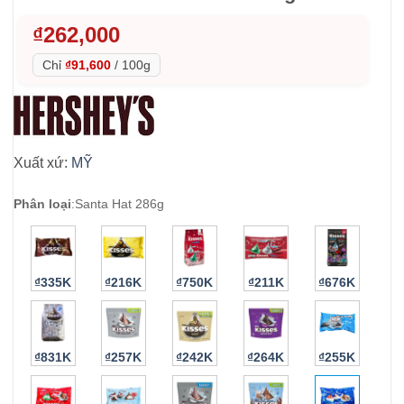
₫
262,000
Chỉ
₫91,600
/
100g
Xuất xứ:
MỸ
Phân loại
:
Santa Hat 286g
₫335K
₫216K
₫750K
₫211K
₫676K
₫831K
₫257K
₫242K
₫264K
₫255K