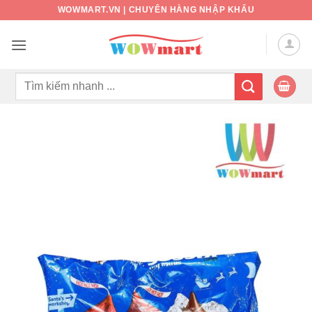
Bỏ
WOWMART.VN | CHUYÊN HÀNG NHẬP KHẨU
qua
nội
dung
Tìm
kiếm: