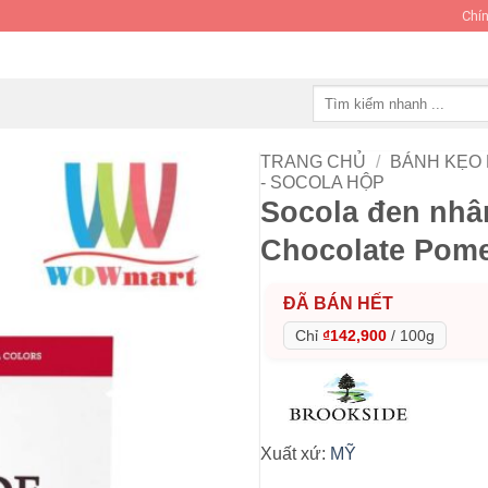
Chín
Tìm
kiếm:
TRANG CHỦ
/
BÁNH KẸO
- SOCOLA HỘP
Socola đen nhâ
Chocolate Pome
ĐÃ BÁN HẾT
Chỉ
₫142,900
/
100g
Xuất xứ:
MỸ