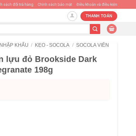
h sách đổi trả hàng
Chính sách bảo mật
Điều khoản và điều kiện
THANH TOÁN
 NHẬP KHẨU
/
KẸO - SOCOLA
/
SOCOLA VIÊN
n lựu đỏ Brookside Dark
granate 198g