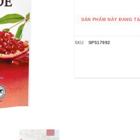
SẢN PHẨM NÀY ĐANG TẠM
SP517992
SKU: