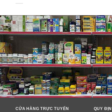
✓
Dinh dưỡng vượt trội cho cơ thể.
✓
Giảm cân tốt; hỗ trợ hệ tiêu hóa.
✓
Cung cấp năng lượng cho hoạt động của não, hệ th
CỬA HÀNG TRỰC TUYẾN
QUY ĐỊN