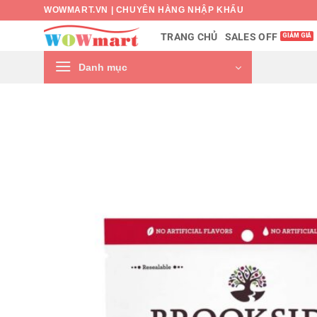
Bỏ
WOWMART.VN | CHUYÊN HÀNG NHẬP KHẨU
qua
SALES OFF
TRANG CHỦ
nội
dung
Danh mục