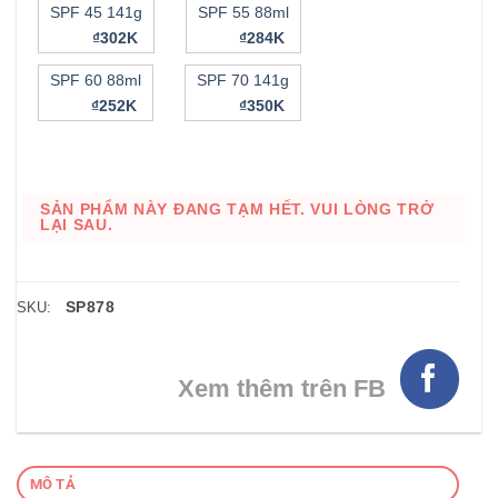
SPF 45 141g
SPF 55 88ml
₫302K
₫284K
SPF 60 88ml
SPF 70 141g
₫252K
₫350K
SẢN PHẨM NÀY ĐANG TẠM HẾT. VUI LÒNG TRỞ
LẠI SAU.
SP878
SKU:
Xem thêm trên FB
MÔ TẢ