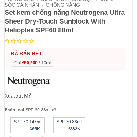
SÓC CÁ NHÂN
/
CHỐNG NẮNG
Set kem chống nắng Neutrogena Ultra
Sheer Dry-Touch Sunblock With
Helioplex SPF60 88ml
ĐÃ BÁN HẾT
Chỉ
₫90,900
/
10ml
Xuất xứ:
MỸ
Phân loại
:
SPF 60 88ml x3
SPF 70 147ml
SPF 70 88ml
₫395K
₫282K