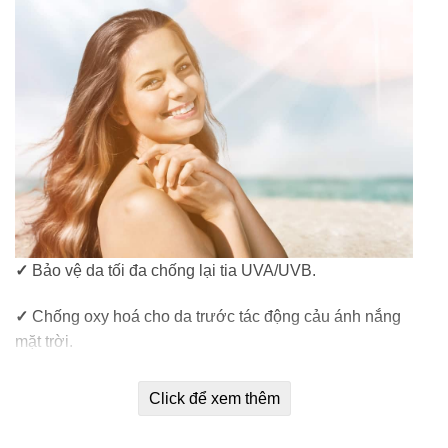
✓
Bảo vệ da tối đa chống lại tia UVA/UVB.
✓
Chống oxy hoá cho da trước tác động cảu ánh nắng
mặt trời.
✓
Chống nắng suốt 80 phút kể cả da dưới nước.
Click để xem thêm
✓
Giúp da khô thoáng, không bị bết dính, nhờn rít.