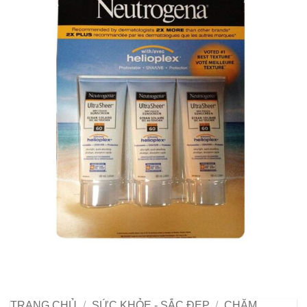
TRANG CHỦ
/
SỨC KHỎE - SẮC ĐẸP
/
CHĂM