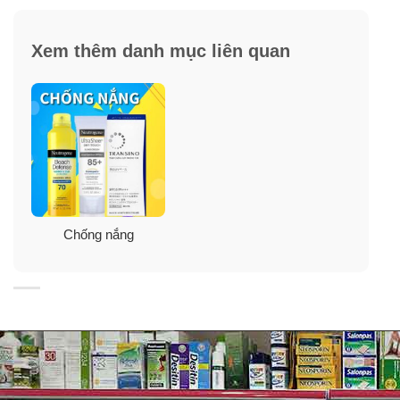
✓
Cung cấp các vitamin A, C, E… dưỡng da.
Xem thêm danh mục liên quan
✓
Không gây bít lỗ chân lông.
Thành phần kem chống nắng SPF 60
Neutrogena Ultra Sheer Dry-Touch
Chống nắng
Sunscreen With Helioplex