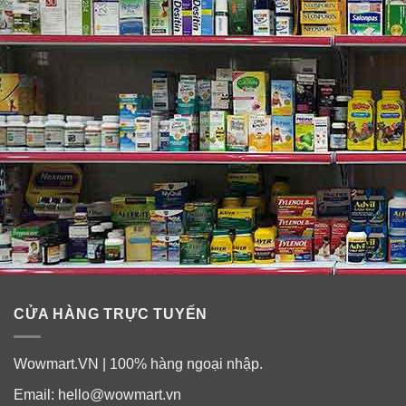
Kem chống nắng đã trở thành “vật bất ly thân” của chị
em phụ nữ vì chúng giúp chị em bảo vệ được làn da
của mình dưới nắng hè chói chang. Bạn đã biết cách sử
dụng kem chống nắng thích hợp để giảm thiểu sự tổn
hại cho da chưa? Để kem chống nắng phát huy tối đa
tác dụng, khi sử dụng bạn cần chú ý những điểm sau:
➣ Cần bôi kem chống nắng 30 phút trước khi đi ra
đường để kem kịp thấm vào da và phát huy tác dụng
chống nắng một cách tối đa.
➣ Chỉ cần bôi một lớp kem mỏng. Bôi quá nhiều vừa
gây lãng phí vừa không tốt cho da vì lớp kem thừa
CỬA HÀNG TRỰC TUYẾN
không kịp thấm vào da sẽ có thể là nguyên nhân gây
nên bệnh dị ứng da trong mùa hè.
Wowmart.VN | 100% hàng ngoại nhập.
➣ Đừng quên bôi kem lên vùng da ở cổ vì đó cũng là
Email:
hello@wowmart.vn