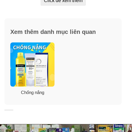
Click để xem thêm
dưỡng làn da.
✓ Là dòng sản phẩm bán chạy của hãng và được đánh
giá là một trong những dòng kem chống nắng có độ khô
Xem thêm danh mục liên quan
thoáng tuyệt vời.
Chống nắng
Cách sử dụng kem chống nắng
Neutrogena Ultra Sheer Dry Touch