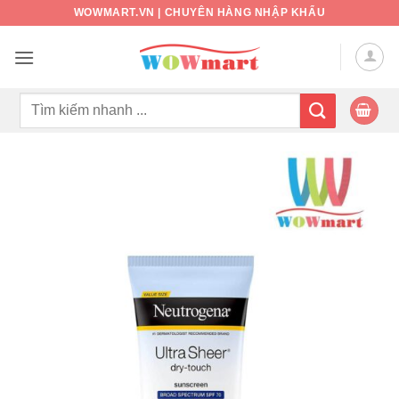
Bỏ
WOWMART.VN | CHUYÊN HÀNG NHẬP KHẨU
qua
nội
dung
Tìm
kiếm: