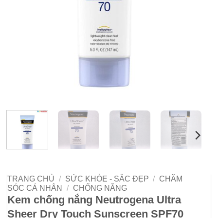
TRANG CHỦ
/
SỨC KHỎE - SẮC ĐẸP
/
CHĂM
SÓC CÁ NHÂN
/
CHỐNG NẮNG
Kem chống nắng Neutrogena Ultra
Sheer Dry Touch Sunscreen SPF70