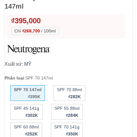
147ml
₫
395,000
Chỉ
₫268,700
/
100ml
Xuất xứ:
MỸ
Phân loại
:
SPF 70 147ml
SPF 70 147ml
SPF 70 88ml
₫395K
₫282K
SPF 45 141g
SPF 55 88ml
₫302K
₫284K
SPF 60 88ml
SPF 70 141g
₫252K
₫350K