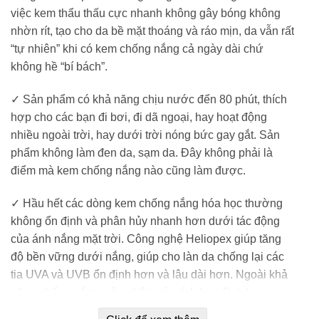
việc kem thẩu thấu cực nhanh không gây bóng không
nhờn rít, tạo cho da bề mặt thoáng và ráo mịn, da vẫn rất
“tự nhiên” khi có kem chống nắng cả ngày dài chứ
không hề “bí bách”.
✓ Sản phẩm có khả năng chịu nước đến 80 phút, thích
hợp cho các bạn đi bơi, đi dã ngoại, hay hoạt động
nhiều ngoài trời, hay dưới trời nóng bức gay gắt. Sản
phẩm không làm đen da, sạm da. Đây không phải là
điểm mà kem chống nắng nào cũng làm được.
✓ Hầu hết các dòng kem chống nắng hóa học thường
không ổn định và phân hủy nhanh hơn dưới tác động
của ánh nắng mặt trời. Công nghệ Heliopex giúp tăng
độ bền vững dưới nắng, giúp cho làn da chống lại các
tia UVA và UVB ổn định hơn và lâu dài hơn. Ngoài khả
năng chống nắng, sản phẩm còn tích hợp Butylene
Glycol dưỡng ẩm và làm đẹp da, Vitamin A, C, E nuôi