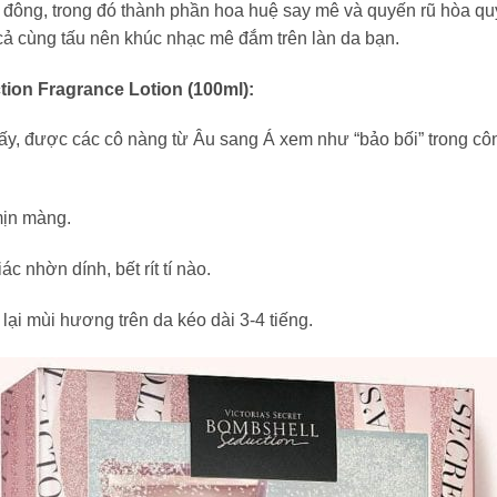
ng, trong đó thành phần hoa huệ say mê và quyến rũ hòa qu
 cả cùng tấu nên khúc nhạc mê đắm trên làn da bạn.
ion Fragrance Lotion (100ml):
y, được các cô nàng từ Âu sang Á xem như “bảo bối” trong côn
:
mịn màng.
 nhờn dính, bết rít tí nào.
i mùi hương trên da kéo dài 3-4 tiếng.