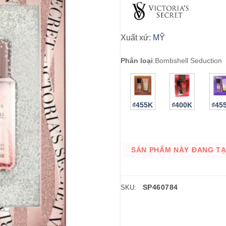
Xuất xứ:
MỸ
Phân loại
:
Bombshell Seduction
₫455K
₫400K
₫45
SẢN PHẨM NÀY ĐANG TẠM
SP460784
SKU: