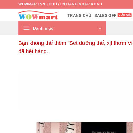
Bỏ
WOWMART.VN | CHUYÊN HÀNG NHẬP KHẨU
qua
SALES OFF
TRANG CHỦ
nội
dung
Danh mục
Bạn không thể thêm "Set dưỡng thể, xịt thơm Vi
đã hết hàng.