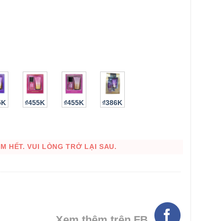
5K
₫455K
₫455K
₫386K
 HẾT. VUI LÒNG TRỞ LẠI SAU.
HÌNH THẬT
Xem thêm trên FB