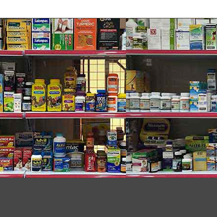
hưng không kém phần trẻ trung, năng động.
iêu lòng hầu hết các chị em phụ nữ.
ch hợp với những bạn yêu thích hương thơm ngọt