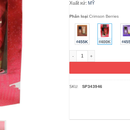
Xuất xứ:
MỸ
Phân loại
:
Crimson Berries
₫455K
₫400K
₫45
Hộp quà tặng xịt thơm và dưỡn
SP343946
SKU: