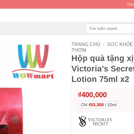
Chín
Tìm
kiếm:
TRANG CHỦ
/
SỨC KHỎE 
THƠM
Hộp quà tặng x
Victoria’s Secr
Lotion 75ml x2
₫
400,000
Chỉ
₫53,300
/
10ml