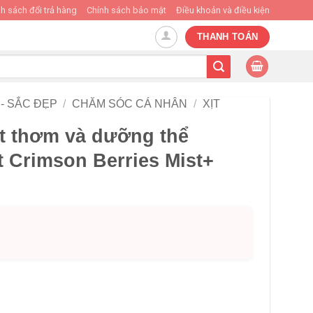
h sách đổi trả hàng
Chính sách bảo mật
Điều khoản và điều kiện
THANH TOÁN
- SẮC ĐẸP
/
CHĂM SÓC CÁ NHÂN
/
XỊT
ịt thơm và dưỡng thể
et Crimson Berries Mist+