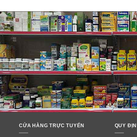
+ Velvet Peta
l: Hương hoa tinh khiết và tinh chất h
+ Amber Romance
: Mùi hương nha đam và cúc la mã
+ Bare Vanilla
: hương thơm ngọt ngào, ấm ấp & lôi cu
+ Pure Seduction
: hương trái cây chiết xuất từ quả
mát, thoang thoãng và cảm giác thư giản dễ chịu.
CỬA HÀNG TRỰC TUYẾN
QUY ĐỊN