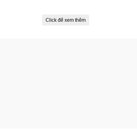
 caramel. Sự lựa chọn hoàn hảo cho các nàng “kẹo ngọt”.
Click để xem thêm