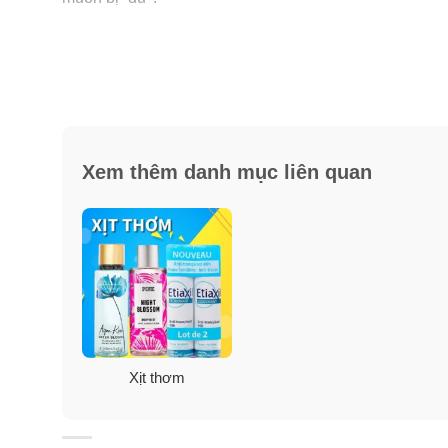
GlitterHustle
: là hoà quyện ngọt ngào giữa vanilla và
Xem thêm danh mục liên quan
Xịt thơm