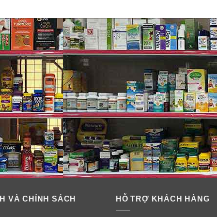
ạt hạnh nhân mang đến cho bạn hương thơm tươi mát, quý phái n
 tạo nên hương nồng ấm, quyến rủ và ngọt ngào.
ốn. Sữa dưỡng thể Victoria’s Secret Bare Vanilla dễ dàng làm x
 mận đỏ và hoa lan nam phi nhẹ nhàng và nữ tính. Dòng này thí
H VÀ CHÍNH SÁCH
HỖ TRỢ KHÁCH HÀNG