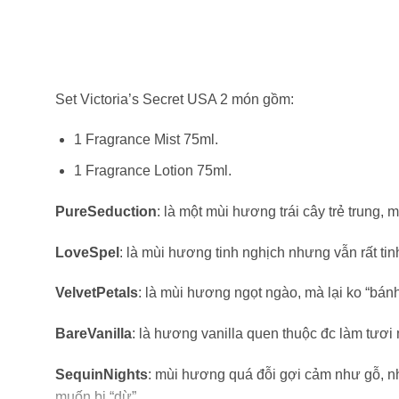
Set Victoria’s Secret USA 2 món gồm:
1 Fragrance Mist 75ml.
1 Fragrance Lotion 75ml.
PureSeduction
: là một mùi hương trái cây trẻ trung
LoveSpel
: là mùi hương tinh nghịch nhưng vẫn rất ti
VelvetPetals
: là mùi hương ngọt ngào, mà lại ko “bánh
BareVanilla
: là hương vanilla quen thuộc đc làm tươi 
SequinNights
: mùi hương quá đỗi gợi cảm như gỗ, n
muốn bị “dừ”.