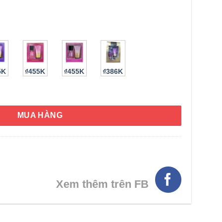
5K
₫455K
₫455K
₫386K
g thể Victoria’s Secret Crimson Berries Mist+ Lotion 75ml x2 số 
MUA HÀNG
HÌNH THẬT
Xem thêm trên FB