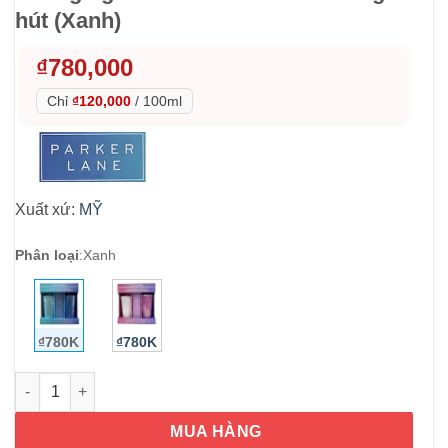
hút (Xanh)
₫
780,000
Chỉ
₫120,000
/
100ml
Xuất xứ:
MỸ
Phân loại
:
Xanh
₫780K
₫780K
Set 2 ly đổi màu Parker Lane Color Changing Tumbler 650ml kè
MUA HÀNG