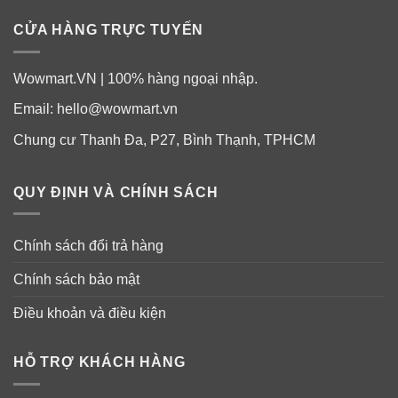
CỬA HÀNG TRỰC TUYẾN
➣
Set Parker Lane Color Changing Tumbler 650ml
bao gồm:
Wowmart.VN | 100% hàng ngoại nhập.
Email:
hello@wowmart.vn
2 ly 650ml có nắp đậy.
Chung cư Thanh Đa, P27, Bình Thạnh, TPHCM
4 Ống hút Tritan tái sử dụng.
QUY ĐỊNH VÀ CHÍNH SÁCH
Chính sách đổi trả hàng
Chính sách bảo mật
Điều khoản và điều kiện
HỖ TRỢ KHÁCH HÀNG