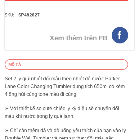
SP482827
SKU:
Xem thêm trên FB
MÔ TẢ
Set 2 ly giữ nhiệt đổi màu theo nhiệt độ nước Parker
Lane Color Changing Tumbler dung tích 650ml có kèm
4 ống hút cùng tone màu đi cùng.
➣ Với thiết kế so cute chiếc ly kỳ diệu sẽ chuyển đổi
màu khi nước trong ly quá lạnh.
➣ Chỉ cần thêm đá và đồ uống yêu thích của bạn vào ly
Double Wall Tumbler và xem sự thay đổi màu sắc.