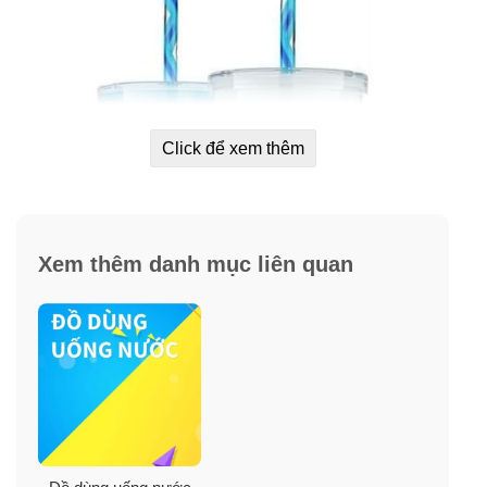
Click để xem thêm
Xem thêm danh mục liên quan
Set ly màu Hồng và Trắng
: (họa tiết thiết kế trên ly
Trắng là chữ “Love” và ly Hồng là họa tiết hình trái
tim xinh xắn) Ly Trắng với màu Glacier sẽ chuyển