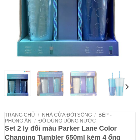
TRANG CHỦ
/
NHÀ CỬA ĐỜI SỐNG
/
BẾP -
PHÒNG ĂN
/
ĐỒ DÙNG UỐNG NƯỚC
Set 2 ly đổi màu Parker Lane Color
Changing Tumbler 650ml kèm 4 ống