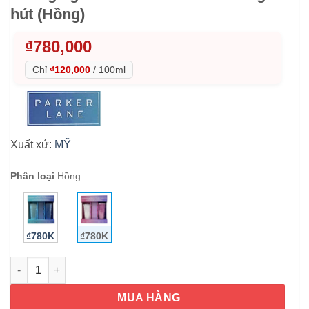
hút (Hồng)
₫
780,000
Chỉ
₫120,000
/
100ml
Xuất xứ:
MỸ
Phân loại
:
Hồng
₫780K
₫780K
Set 2 ly đổi màu Parker Lane Color Changing Tumbler 650ml kè
MUA HÀNG