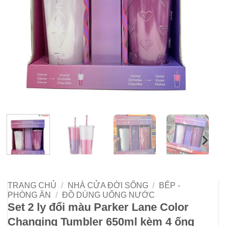
TRANG CHỦ
/
NHÀ CỬA ĐỜI SỐNG
/
BẾP -
PHÒNG ĂN
/
ĐỒ DÙNG UỐNG NƯỚC
Set 2 ly đổi màu Parker Lane Color
Changing Tumbler 650ml kèm 4 ống