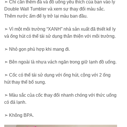
➣ Chỉ cần thêm đá và đồ uống yêu thích của bạn vào ly
Double Wall Tumbler và xem sự thay đổi màu sắc.
Thêm nước ấm để ly trở lại màu ban đầu.
➣ Vì một môi trường “XANH” nhà sản xuất đã thiết kế ly
và ống hút có thể tái sử dụng thân thiện với môi trường.
➣ Nhỏ gọn phù hợp khi mang đi.
➣ Bên ngoài là nhựa vách ngăn trong giữ lạnh đồ uống.
➣ Cốc có thể tái sử dụng với ống hút, cộng với 2 ống
hút thay thế bổ sung.
➣ Màu sắc của cốc thay đổi nhanh chóng với thức uống
có đá lạnh.
➣ Không BPA.