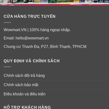
CỬA HÀNG TRỰC TUYẾN
Wowmart.VN | 100% hàng ngoại nhập.
Email:
hello@wowmart.vn
Chung cư Thanh Đa, P27, Bình Thạnh, TPHCM
➣
Set Parker Lane Color Changing Tumbler 650ml
bao gồm:
QUY ĐỊNH VÀ CHÍNH SÁCH
2 ly 650ml có nắp đậy.
Chính sách đổi trả hàng
4 Ống hút Tritan tái sử dụng.
Chính sách bảo mật
Điều khoản và điều kiện
HỖ TRỢ KHÁCH HÀNG