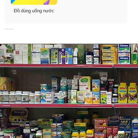
Đồ dùng uống nước
Set ly màu Hồng và Trắng
: (họa tiết thiết kế trên ly
Trắng là chữ “Love” và ly Hồng là họa tiết hình trái
tim xinh xắn) Ly Trắng với màu Glacier sẽ chuyển
sang màu Orchid và Ly Hồng với màu Orchid sẽ
chuyển sang Violet khi gặp nước lạnh.