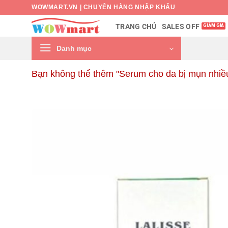
Bỏ
WOWMART.VN | CHUYÊN HÀNG NHẬP KHẨU
qua
SALES OFF
TRANG CHỦ
nội
dung
Danh mục
Bạn không thể thêm "Serum cho da bị mụn nhiều