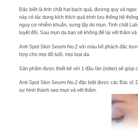
Đặc biệt là tinh chất hạt bạch quả, đương quy và ngọc 
này có tác dụng kích thích quá trình lưu thông hệ thố
nguy cơ nhiễm khuẩn, sưng tấy do mụn. Tinh chất Lali
tuyệt đối. Sau mụn da bạn sẽ không để lại vết thâm và
Anti Spot Skin Seurm No.2 với màu hổ phách đặc trưng
hợp cho mọi độ tuổi, mọi loại da.
Sản phẩm được thiết kế với 1 đầu lăn (roller) sẽ giúp c
Anti Spot Skin Seurm No.2 đặc biệt được các Bác sĩ, D
sự hình thành sẹo mụn và vết thâm.