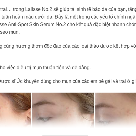
trai… trong Lalisse No.2 sẽ giúp tái sinh tế bào da của bạn, tă
ng tuần hoàn máu dưới da. Đây là một trong các yếu tố chính ng
sse Anti-Spot Skin Serum No.2 cho kết quả đặc biệt nhanh chó
 sẹo mụn.
 cùng hương thơm độc đáo của các loại thảo dược kết hợp với 
ho việc điều trị mụn thuận tiện và dễ dàng.
ược sĩ Úc khuyên dùng cho mụn của các em bé gái và trai ở giai 