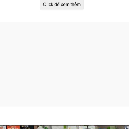
Click để xem thêm
 quả, hạt quả mơ, hạt quả đào, củ cây bồi mẫu, rễ khổ sâm, đương
u sau khi rửa mặt bằng Lalisse Oli Control Cleanser hoặc sau 
um No.1 cho đến khi hết mụn hoàn toàn. Kem dưỡng Lalisse ch