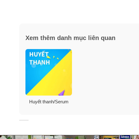
Xem thêm danh mục liên quan
Thành phần chính
: Tinh chất bột ngọc trai, hạt bạch
Cách sử dụng:
Thoa thuốc lên vùng da mụn ngày 3 lần trong 3 ngày đầ
ngày cho đến khi hết mụn hoặc chuyển sang dùng Ser
Huyết thanh/Serum
Quy cách
: Chai lăn 10 ml.
Xuất xứ
: Lalisse Australia Pty Ltd.