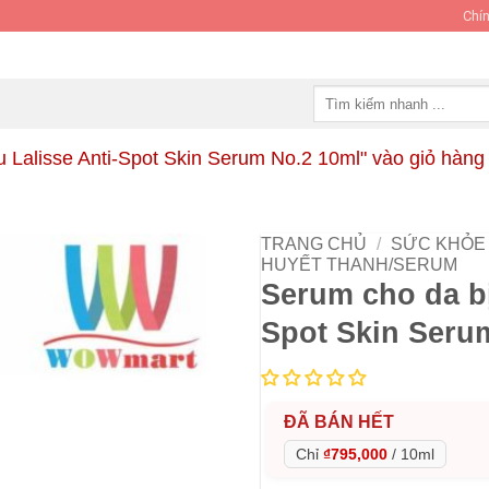
Chín
Tìm
kiếm:
 Lalisse Anti-Spot Skin Serum No.2 10ml" vào giỏ hàng 
TRANG CHỦ
/
SỨC KHỎE 
HUYẾT THANH/SERUM
Serum cho da bị
Spot Skin Seru
ĐÃ BÁN HẾT
Chỉ
₫795,000
/
10ml