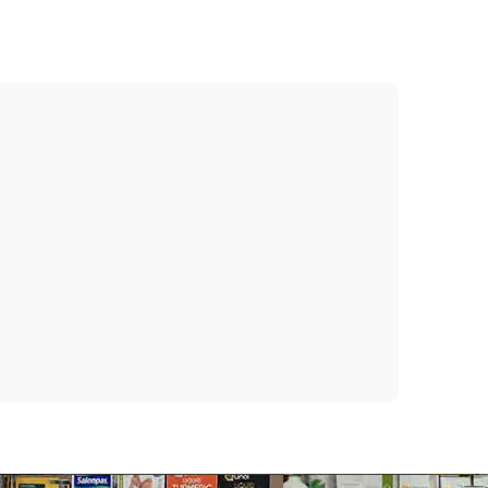
 quy, bạch chỉ, rễ sâm, ethyl alcohol.
khi đắp mặt nạ Lalisse. sau đó giảm còn 1 – 2 lần
ỉ được dùng sau khi thoa Serum này.