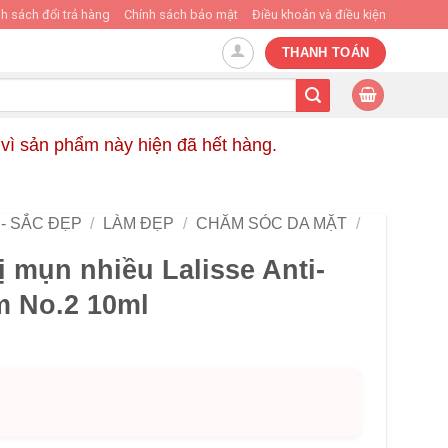
h sách đổi trả hàng
Chính sách bảo mật
Điều khoản và điều kiện
THANH TOÁN
vì sản phẩm này hiện đã hết hàng.
- SẮC ĐẸP
/
LÀM ĐẸP
/
CHĂM SÓC DA MẶT
/
 mụn nhiều Lalisse Anti-
m No.2 10ml