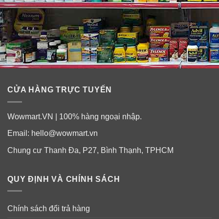
Da thâm nám sạm
CỬA HÀNG TRỰC TUYẾN
Wowmart.VN | 100% hàng ngoại nhập.
Email:
hello@wowmart.vn
Chung cư Thanh Đa, P27, Bình Thạnh, TPHCM
QUY ĐỊNH VÀ CHÍNH SÁCH
Chính sách đổi trả hàng