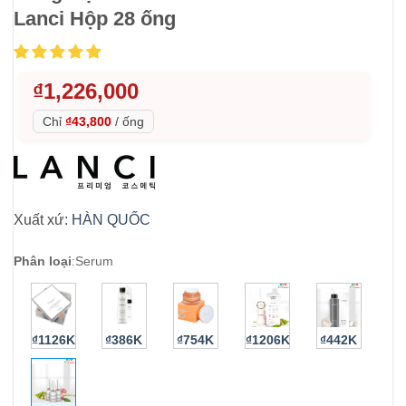
Lanci Hộp 28 ống
₫
1,226,000
Chỉ
₫43,800
/
ống
Xuất xứ:
HÀN QUỐC
Phân loại
:
Serum
₫1126K
₫386K
₫754K
₫1206K
₫442K