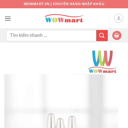
Bỏ
WOWMART.VN | CHUYÊN HÀNG NHẬP KHẨU
qua
nội
dung
Tìm
kiếm: