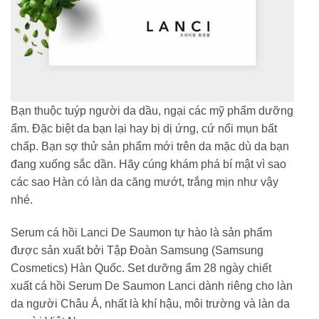
Bạn thuộc tuýp người da dầu, ngại các mỹ phẩm dưỡng
ẩm. Đặc biệt da bạn lại hay bị dị ứng, cứ nổi mụn bất
chấp. Bạn sợ thử sản phẩm mới trên da mặc dù da bạn
đang xuống sắc dần. Hãy cúng khám phá bí mật vì sao
các sao Hàn có làn da căng mướt, trắng mịn như vậy
nhé.
Serum cá hồi Lanci De Saumon tự hào là sản phẩm
được sản xuất bởi Tập Đoàn Samsung (Samsung
Cosmetics) Hàn Quốc. Set dưỡng ẩm 28 ngày chiết
xuất cá hồi Serum De Saumon Lanci dành riêng cho làn
da người Châu Á, nhất là khí hậu, môi trường và làn da