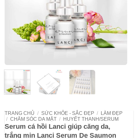
TRANG CHỦ
/
SỨC KHỎE - SẮC ĐẸP
/
LÀM ĐẸP
/
CHĂM SÓC DA MẶT
/
HUYẾT THANH/SERUM
Serum cá hồi Lanci giúp căng da,
trắng mịn Lanci Serum De Saumon