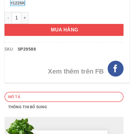
₫1226K
Serum cá hồi Lanci giúp căng da, trắng mịn Lanci Serum De S
MUA HÀNG
SP29588
SKU:
Xem thêm trên FB
MÔ TẢ
THÔNG TIN BỔ SUNG