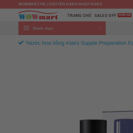
Bỏ
WOWMART.VN | CHUYÊN HÀNG NHẬP KHẨU
qua
SALES OFF
TRANG CHỦ
nội
dung
Danh mục
“Nước hoa hồng Klairs Supple Preparation Fa