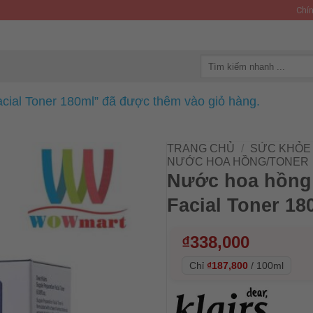
Chín
Tìm
kiếm:
cial Toner 180ml” đã được thêm vào giỏ hàng.
TRANG CHỦ
/
SỨC KHỎE 
NƯỚC HOA HỒNG/TONER
Nước hoa hồng 
Facial Toner 18
₫
338,000
Chỉ
₫187,800
/
100ml