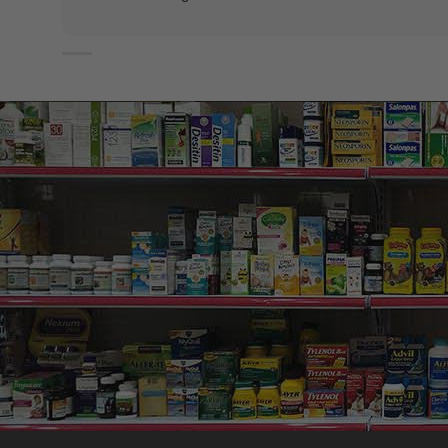
Hì
Thành phần:
Sodium Hyaluronate
: Cấp nước vượt trội, giúp da 
Phyto-Oligo
: dưỡng ẩm, giúp da không bị khô.
Axit Amin lúa mì
: có công dụng chống v.iêm, giúp giả
Properties
: ngăn ngừa mụn v.iêm, giúp giảm tình trạn