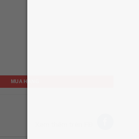
reparation Facial Toner 180ml số lượng
MUA HÀNG
HÌNH THẬT
Xem thêm trên FB