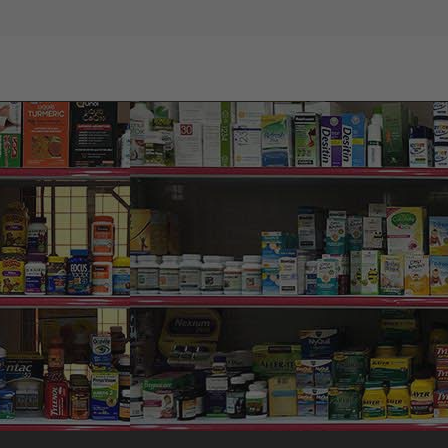
nh ảnh chỉ mang tính chất minh họa. Bao bì sản phẩm có thể được thay
đổi theo thời gian.
được ẩm mượt và mềm mại.
m v.iêm và cung cấp độ ẩm sâu.
g mẩn đỏ trên da và mụn trứng cá.