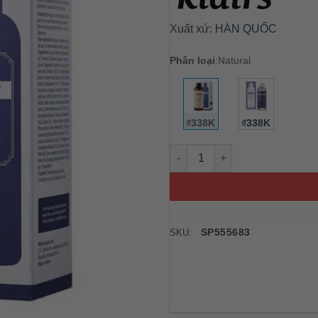
Xuất xứ:
HÀN QUỐC
Phân loại
:
Natural
₫338K
₫338K
Nước hoa hồng Klairs Supple P
SP555683
SKU: