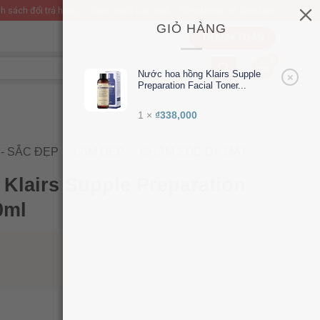
h sách đổi trả hàng
Chính sách bảo mật
Điều khoản và điều kiện
GIỎ HÀNG
THANH TOÁN
Nước hoa hồng Klairs Supple
×
Preparation Facial Toner...
1 ×
₫
338,000
- SẮC ĐẸP
/
LÀM ĐẸP
/
CHĂM SÓC DA MẶT
/
Klairs Supple Preparation
0ml