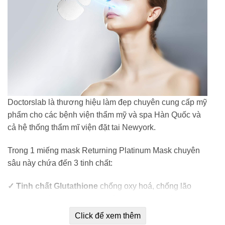
Doctorslab là thương hiệu làm đẹp chuyên cung cấp mỹ
phẩm cho các bệnh viện thẩm mỹ và spa Hàn Quốc và
cả hệ thống thẩm mĩ viện đặt tai Newyork.
Trong 1 miếng mask Returning Platinum Mask chuyên
sâu này chứa đến 3 tinh chất:
✓
Tinh chất Glutathione
chống oxy hoá, chống lão
hoá, đào thải tia UV và tác nhân môi trường trên bề mặt
da. Nó giúp loại sạch độc tố và kim loại nặng hấp thụ
Click để xem thêm
mỗi ngày qua da, cho bạn làn da sáng bừng, căng mượt