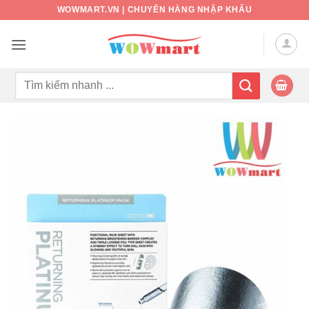
Bỏ
WOWMART.VN | CHUYÊN HÀNG NHẬP KHẨU
qua
nội
dung
Tìm
kiếm: