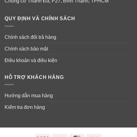
Chung cư Thanh Đa, P27, Bình Thạnh, TPHCM
QUY ĐỊNH VÀ CHÍNH SÁCH
Chính sách đổi trả hàng
Chính sách bảo mật
Điều khoản và điều kiện
HỖ TRỢ KHÁCH HÀNG
Hướng dẫn mua hàng
– Làm sạch da, tẩy tế bào da chết.
Kiểm tra đơn hàng
– Gỡ bỏ miếng dán mặt nạ và đắp trực tiếp lên da ngay
khi mở túi. (Có thể dùng serum có sẵn trong túi
massage đều trên mặt trước khi đắp mask lên da)