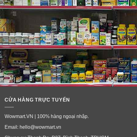
hạn chế được tình trạng xuất hiện nếp nhăn.
Cách sử dụng mask cao cấp Hàn Quốc
CỬA HÀNG TRỰC TUYẾN
phục hồi độ sáng da Returning Platinum
Mask
Wowmart.VN | 100% hàng ngoại nhập.
Email:
hello@wowmart.vn