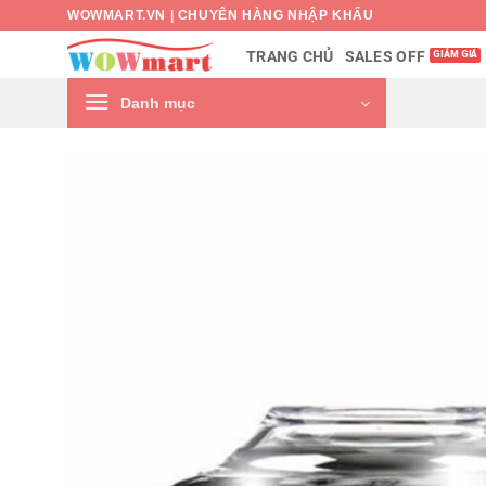
Bỏ
WOWMART.VN | CHUYÊN HÀNG NHẬP KHẨU
qua
SALES OFF
TRANG CHỦ
nội
dung
Danh mục