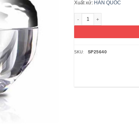
Xuất xứ:
HÀN QUỐC
Kem kim cương dưỡng trắng H
SP25640
SKU: