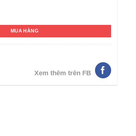
àn Quốc The Perfect Camiane Whitening Cream 50g số lượng
MUA HÀNG
Xem thêm trên FB
HÌNH THẬT