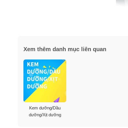
Xem thêm danh mục liên quan
Công dụng hủ Kem kim cương t
Care System)
✓
Dưỡng trắng vượt trội, bật tone da hiệu quả ngay s
✓
Phục hồi cấu trúc da, giảm sắc tố Melanin, tàn nha
Kem dưỡng/Dầu
✓
Giúp trẻ hóa làn da, đánh bay thâm nám, đẩy lùi nế
dưỡng/Xịt dưỡng
✓
Ngăn chặn các dấu hiệu lão hoá da tiếp diễn.