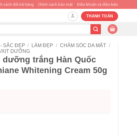
h sách đổi trả hàng
Chính sách bảo mật
Điều khoản và điều kiện
THANH TOÁN
- SẮC ĐẸP
/
LÀM ĐẸP
/
CHĂM SÓC DA MẶT
/
/XỊT DƯỠNG
 dưỡng trắng Hàn Quốc
miane Whitening Cream 50g