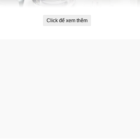
Click để xem thêm
rắng da Camiane The Perfect White
au lần đầu sử dụng.
ng…
p nhăn.