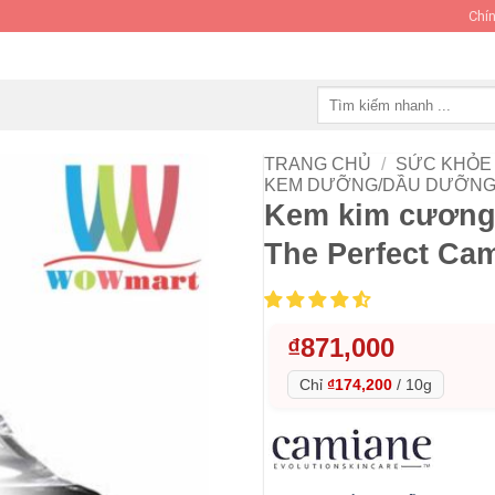
Chín
Tìm
kiếm:
TRANG CHỦ
/
SỨC KHỎE 
KEM DƯỠNG/DẦU DƯỠNG
Kem kim cương
The Perfect Ca
₫
871,000
Chỉ
₫174,200
/
10g