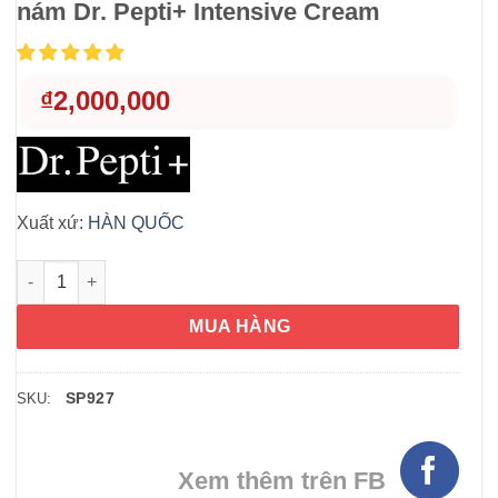
nám Dr. Pepti+ Intensive Cream
₫
2,000,000
Xuất xứ:
HÀN QUỐC
Kem dưỡng giúp căng bóng, mờ thâm nám Dr. Pepti+ Intensive
MUA HÀNG
SP927
SKU:
Xem thêm trên FB