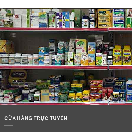
Thành phần kem trắng da mờ vết thâm
nám Dr Pepti+ Intensive Cream
CỬA HÀNG TRỰC TUYẾN