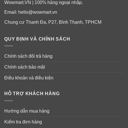
Wowmart.VN | 100% hàng ngoại nhập.
Email:
hello@wowmart.vn
Chung cư Thanh Đa, P27, Bình Thạnh, TPHCM
Hướng dẫn sử dụng kem trị nám nâng cơ
da Dr Pepti+ Intensive Cream
QUY ĐỊNH VÀ CHÍNH SÁCH
Chính sách đổi trả hàng
Chính sách bảo mật
Điều khoản và điều kiện
HỖ TRỢ KHÁCH HÀNG
Hướng dẫn mua hàng
Kiểm tra đơn hàng