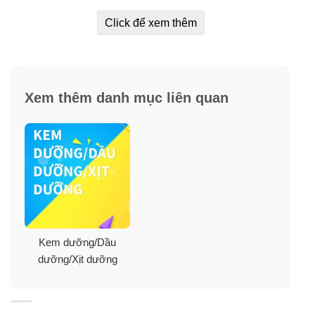
Click để xem thêm
✓
Giúp mờ dần nếp nhăn và thâm nám.
✓
Cho bạn làn da căng bóng và trắng sáng.
Xem thêm danh mục liên quan
✓
Ngăn chặn sự hình thành hắc tố melanin gây nám,
tàn nhang.
✓
Cân bằng độ ẩm và độ đàn hồi cho da.
✓
Giúp da bạn luôn săn chắc, mịn màng và khoẻ đẹp
hơn.
Kem dưỡng/Dầu
✓
Giảm thiểu nhão da, chảy xệ, giúp da trẻ trung, đầy
dưỡng/Xịt dưỡng
sức sống.