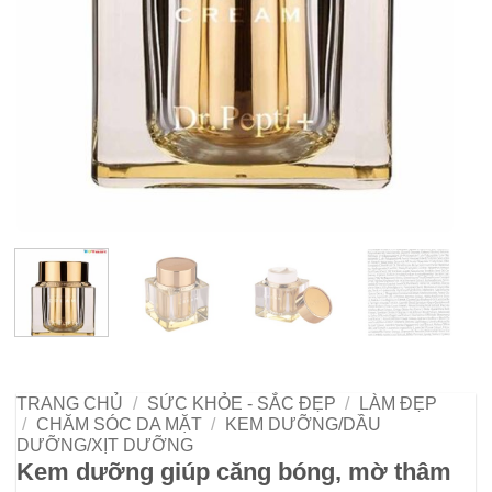
TRANG CHỦ
/
SỨC KHỎE - SẮC ĐẸP
/
LÀM ĐẸP
/
CHĂM SÓC DA MẶT
/
KEM DƯỠNG/DẦU
DƯỠNG/XỊT DƯỠNG
Kem dưỡng giúp căng bóng, mờ thâm