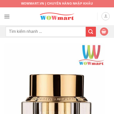
Bỏ
WOWMART.VN | CHUYÊN HÀNG NHẬP KHẨU
qua
nội
dung
Tìm
kiếm: