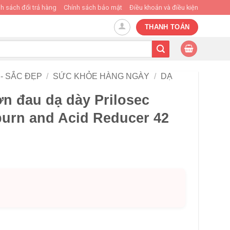
h sách đổi trả hàng
Chính sách bảo mật
Điều khoản và điều kiện
THANH TOÁN
- SẮC ĐẸP
/
SỨC KHỎE HÀNG NGÀY
/
DẠ
cơn đau dạ dày Prilosec
burn and Acid Reducer 42