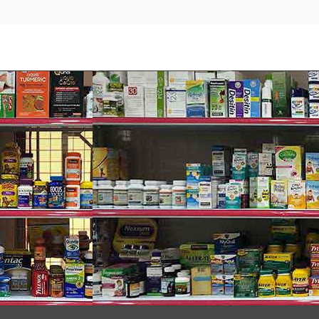
hậm rãi giúp giải quyết triệt để các cơn đau, khó chịu gây ra.
hẳn các triệu chứng đau dạ dày sau 14 ngày dùng.
g xuyên đầu tiên của OTC.
dâu rừng
Wildberry
.