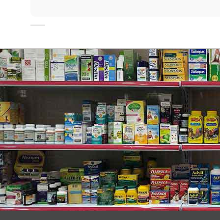
✓
Khả năng phát huy hiệu lực của viên uống một cách c
✓
Giúp bạn thoải mái trong suốt thời gian dài và dứt 
✓
Giảm đau dạ dày, trào ngược, ợ nóng.
✓
Prilosec OTC là loại cải thiện chứng ợ nóng thườn
✓
Prilosec OTC có hương vị truyền thống
Original
và 