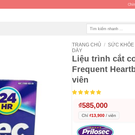
Chín
Tìm
kiếm:
TRANG CHỦ
/
SỨC KHỎE 
DÀY
Liệu trình cắt 
Frequent Heart
viên
₫
585,000
Chỉ
₫13,900
/
viên