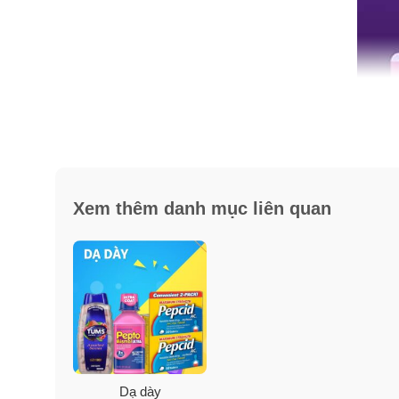
Xem thêm danh mục liên quan
✓
Giảm ợ nóng xảy ra thường xuyên 2 hoặc nhiều ngà
✓
Hiệu quả suốt 24 giờ giảm ợ nóng.
Dạ dày