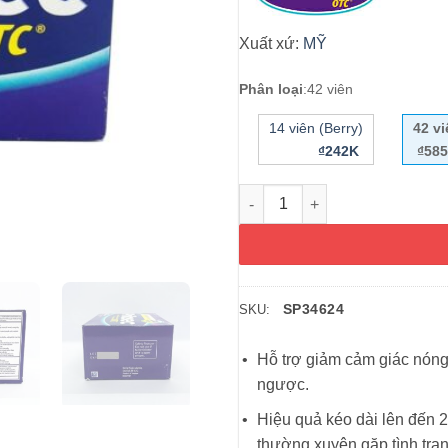
Xuất xứ:
MỸ
Phân loại
:
42 viên
14 viên (Berry)
42 v
₫242K
₫58
Liệu trình cắt cơn đau dạ dày
SP34624
SKU:
Hỗ trợ giảm cảm giác nóng 
ngược.
Hiệu quả kéo dài lên đến 2
thường xuyên gặp tình trạn