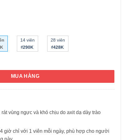
iên
14 viên
28 viên
5K
₫290K
₫428K
 Prilosec Frequent Heartburn and Acid Reducer 42 viên số lượng
HÌNH THẬT
MUA HÀNG
rát vùng ngực và khó chịu do axit dạ dày trào
4 giờ chỉ với 1 viên mỗi ngày, phù hợp cho người
g này.