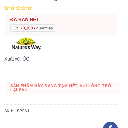
ĐÃ BÁN HẾT
Chỉ
₫3,100
/
gummies
Xuất xứ:
ÚC
SẢN PHẨM NÀY ĐANG TẠM HẾT. VUI LÒNG TRỞ
LẠI SAU.
SP961
SKU: