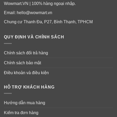
VitaGummies Multi-Vitamin + Vegies:
Wowmart.VN | 100% hàng ngoại nhập.
Email:
hello@wowmart.vn
60 kẹo mềm (Gummies mềm) hương vị Berry, mỗi
gummie chứa:
Chung cư Thanh Đa, P27, Bình Thạnh, TPHCM
Retinyl Palmitate (Vitamin A 366mcg) 665 IU:
200mcg
QUY ĐỊNH VÀ CHÍNH SÁCH
Retinol (tương đương): RE
Chính sách đổi trả hàng
Acid folic: 50mcg
Nicotinamide (vitamin B3): 4.5mg
Chính sách bảo mật
Pyridoxine hydrochloride (equiv. Pyridoxine (vitamin
Điều khoản và điều kiện
B6) 500mcg): 607.8mcg
Cyanocobalamin (Vitamin B12): 0.25mcg
HỖ TRỢ KHÁCH HÀNG
Acid ascorbic (vitamin C): 15mg
Hướng dẫn mua hàng
Cholecalciferol (vitamin D3) 50 IU: 1.25mcg
Kiểm tra đơn hàng
dl-alpha Tocopherol Acetate (Vitamin E): 2,5 mg