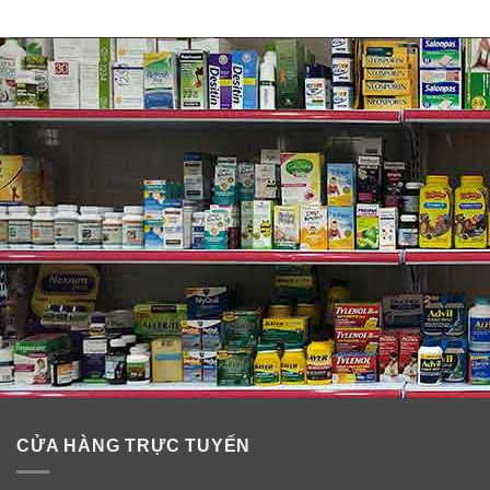
giúp tăng cường lượng vitamin cho con để hỗ trợ
tăng trưởng và phát triển lành mạnh.
Vitamin tổng hợp và rau bổ sung chất xơ giúp bé tiêu
hóa dễ dàng hơn, kích thích bé ăn ngon miệng và
hấp thụ dưỡng chất tốt hơn.
Bé nào có thể dùng được kẹo dẻo Nature’s Way
Kids Smart Vita Gummies Multi Vitamin?
Trẻ từ 2 tuổi trở lên có thể dùng được kẹo vitamin của
Mỹ Nature’s Way Kids Smart để bổ sung các chất dinh
dưỡng tự nhiên cần thiết cho bé.
CỬA HÀNG TRỰC TUYẾN
Thành phần kẹo bổ sung đa Vitamin Nature’s Way