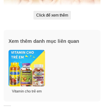
Click để xem thêm
Kẹo dẻo Mỹ Nature’s Way Kids Smart bổ sung
Xem thêm danh mục liên quan
vitamin cần thiết cho bé.
Kẹo dẻo Gummy giúp bé tăng cường miễn dịch,
khỏe mạnh.
Kẹo vitamin Nature’s Way Kids Smart duy trì sức
khỏe thị lực, xương, da, nướu răng, răng và sức
khỏe nói chung.
Vita Gummies Multivitamin + rau quả có 9 vitamin
Vitamin cho trẻ em
thiết yếu và thêm cà rốt, cà chua, rau bina, củ cải
đường và bột atisô. Bằng cách kết hợp thành một kế
hoạch ăn uống lành mạnh và cân bằng, bạn có thể