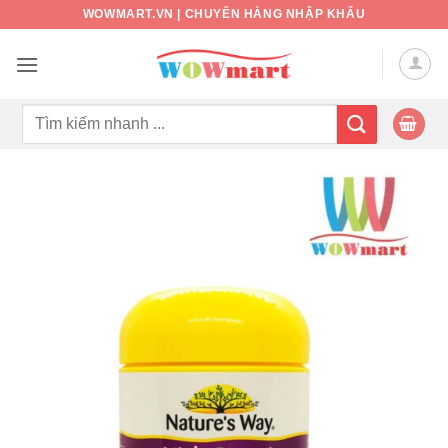
Bỏ
WOWMART.VN | CHUYÊN HÀNG NHẬP KHẨU
qua
nội
dung
Tìm
kiếm: