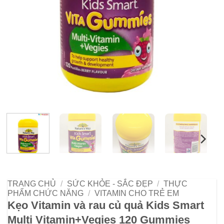
TRANG CHỦ
/
SỨC KHỎE - SẮC ĐẸP
/
THỰC
PHẨM CHỨC NĂNG
/
VITAMIN CHO TRẺ EM
Kẹo Vitamin và rau củ quả Kids Smart
Multi Vitamin+Vegies 120 Gummies