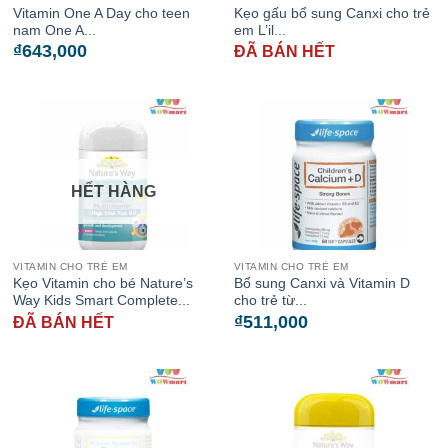
Vitamin One A Day cho teen
Kẹo gấu bổ sung Canxi cho trẻ
nam One A...
em L’il...
₫
643,000
ĐÃ BÁN HẾT
HẾT HÀNG
VITAMIN CHO TRẺ EM
VITAMIN CHO TRẺ EM
Kẹo Vitamin cho bé Nature’s
Bổ sung Canxi và Vitamin D
Way Kids Smart Complete...
cho trẻ từ...
₫
511,000
ĐÃ BÁN HẾT