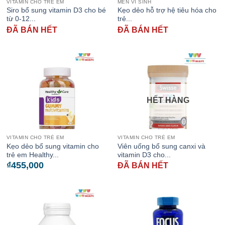
VITAMIN CHO TRẺ EM
MEN VI SINH
Siro bổ sung vitamin D3 cho bé
Kẹo dẻo hỗ trợ hệ tiêu hóa cho
từ 0-12...
trẻ...
ĐÃ BÁN HẾT
ĐÃ BÁN HẾT
HẾT HÀNG
VITAMIN CHO TRẺ EM
VITAMIN CHO TRẺ EM
Kẹo dẻo bổ sung vitamin cho
Viên uống bổ sung canxi và
trẻ em Healthy...
vitamin D3 cho...
₫
455,000
ĐÃ BÁN HẾT