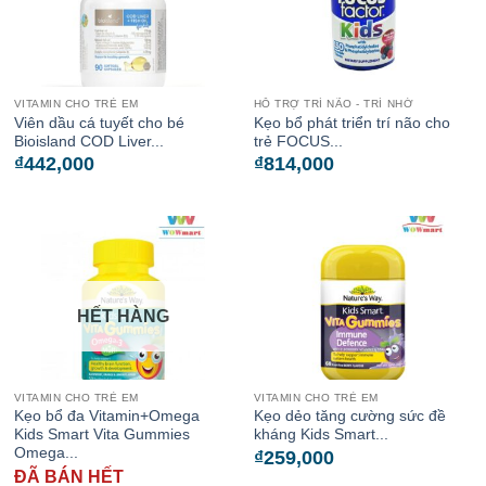
VITAMIN CHO TRẺ EM
HỖ TRỢ TRÍ NÃO - TRÍ NHỚ
Viên dầu cá tuyết cho bé
Kẹo bổ phát triển trí não cho
Bioisland COD Liver...
trẻ FOCUS...
₫
442,000
₫
814,000
HẾT HÀNG
VITAMIN CHO TRẺ EM
VITAMIN CHO TRẺ EM
Kẹo bổ đa Vitamin+Omega
Kẹo dẻo tăng cường sức đề
Kids Smart Vita Gummies
kháng Kids Smart...
Omega...
₫
259,000
ĐÃ BÁN HẾT