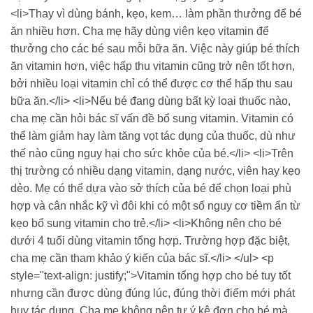
<li>Thay vì dùng bánh, kẹo, kem… làm phần thưởng để bé
ăn nhiều hơn. Cha mẹ hãy dùng viên kẹo vitamin để
thưởng cho các bé sau mỗi bữa ăn. Việc này giúp bé thích
ăn vitamin hơn, việc hấp thu vitamin cũng trở nên tốt hơn,
bởi nhiều loại vitamin chỉ có thể được cơ thể hấp thu sau
bữa ăn.</li> <li>Nếu bé đang dùng bất kỳ loại thuốc nào,
cha mẹ cần hỏi bác sĩ vấn đề bổ sung vitamin. Vitamin có
thể làm giảm hay làm tăng vọt tác dụng của thuốc, dù như
thế nào cũng nguy hại cho sức khỏe của bé.</li> <li>Trên
thị trường có nhiều dạng vitamin, dạng nước, viên hay kẹo
dẻo. Mẹ có thể dựa vào sở thích của bé để chọn loại phù
hợp và cân nhắc kỹ vì đôi khi có một số nguy cơ tiềm ẩn từ
kẹo bổ sung vitamin cho trẻ.</li> <li>Không nên cho bé
dưới 4 tuổi dùng vitamin tổng hợp. Trường hợp đặc biệt,
cha mẹ cần tham khảo ý kiến của bác sĩ.</li> </ul> <p
style="text-align: justify;">Vitamin tổng hợp cho bé tuy tốt
nhưng cần được dùng đúng lúc, đúng thời điểm mới phát
huy tác dụng. Cha mẹ không nên tự ý kê đơn cho bé mà