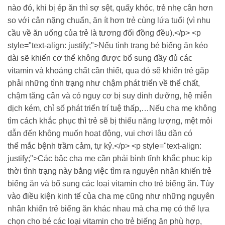
nào đó, khi bị ép ăn thì sợ sệt, quấy khóc, trẻ nhẹ cân hơn
so với cân nặng chuẩn, ăn ít hơn trẻ cùng lứa tuổi (vì nhu
cầu về ăn uống của trẻ là tương đối đồng đều).</p> <p
style="text-align: justify;">Nếu tình trạng bé biếng ăn kéo
dài sẽ khiến cơ thể không được bổ sung đầy đủ các
vitamin và khoáng chất cần thiết, qua đó sẽ khiến trẻ gặp
phải những tình trạng như chậm phát triển về thể chất,
chậm tăng cân và có nguy cơ bị suy dinh dưỡng, hệ miễn
dịch kém, chỉ số phát triển trí tuệ thấp,…Nếu cha mẹ không
tìm cách khắc phục thì trẻ sẽ bị thiếu năng lượng, mệt mỏi
dẫn đến không muốn hoạt động, vui chơi lâu dần có
thể mắc bệnh trầm cảm, tự kỷ.</p> <p style="text-align:
justify;">Các bậc cha mẹ cần phải bình tĩnh khắc phục kịp
thời tình trạng này bằng việc tìm ra nguyên nhân khiến trẻ
biếng ăn và bổ sung các loại vitamin cho trẻ biếng ăn. Tùy
vào điều kiện kinh tế của cha mẹ cũng như những nguyên
nhân khiến trẻ biếng ăn khác nhau mà cha mẹ có thể lựa
chọn cho bé các loại vitamin cho trẻ biếng ăn phù hợp,