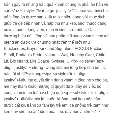
tránh gây ra những hậu quả khiến chúng ta phải ân hận về
sau.</p> <p style="text-align: justify;">Các loại vitamin cho
trẻ biếng ăn được sản xuất ra ở nhiều dạng với mục đích
giúp trẻ dễ tiếp nhận và hấp thụ như kẹo, siro, thuốc dạng
nước, thuốc dạng viên, men vi sinh, sữa bột,… Các
thương hiệu nổi tiếng về sản phẩm bổ sung vitamin cho trẻ
biếng ăn được ưa chuộng nhất trên thế giới như
Blackmores, Bayer, Kirkland Signature, FOCUS Factor,
Schiff, Puritan’s Pride, Nature’s Way, Healthy Care, Child
Lif, Bio Island, Life Space, Swisse,….</p> <p style="text-
align: justify;"><strong>Uống vitamin tổng hợp cho bé lúc
nào tốt nhất?</strong></p> <p style="text-align:
justify;">Nếu mẹ quyết định dùng vitamin tổng hợp cho bé,
mẹ hãy tham khảo những bí quyết dưới đây để việc bổ
sung vitamin an toàn và hiệu quả.</p> <ul style="text-align:
justify;"> <li>Vitamin là thuốc, không phải kẹo nên cần
được cất kỹ, tránh xa tầm tay trẻ em, đề phòng trẻ xem như
kẹo hay siro mà ăn/uống quá liều, gây nguy hiểm.</li>