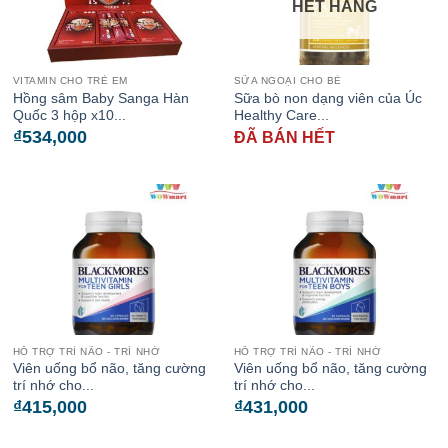
HẾT HÀNG
VITAMIN CHO TRẺ EM
SỮA NGOẠI CHO BÉ
Hồng sâm Baby Sanga Hàn
Sữa bò non dạng viên của Úc
Quốc 3 hộp x10...
Healthy Care...
₫
534,000
ĐÃ BÁN HẾT
HỖ TRỢ TRÍ NÃO - TRÍ NHỚ
HỖ TRỢ TRÍ NÃO - TRÍ NHỚ
Viên uống bổ não, tăng cường
Viên uống bổ não, tăng cường
trí nhớ cho...
trí nhớ cho...
₫
415,000
₫
431,000