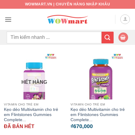
Bỏ
WOWMART.VN | CHUYÊN HÀNG NHẬP KHẨU
qua
nội
dung
Tìm
kiếm:
HẾT HÀNG
VITAMIN CHO TRẺ EM
VITAMIN CHO TRẺ EM
Kẹo dẻo Multivitamin cho trẻ
Kẹo dẻo Multivitamin cho trẻ
em Flintstones Gummies
em Flintstones Gummies
Complete...
Complete...
₫
670,000
ĐÃ BÁN HẾT