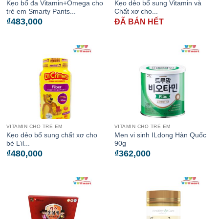
Kẹo bổ đa Vitamin+Omega cho
Kẹo dẻo bổ sung Vitamin và
trẻ em Smarty Pants...
Chất xơ cho...
₫
483,000
ĐÃ BÁN HẾT
VITAMIN CHO TRẺ EM
VITAMIN CHO TRẺ EM
Kẹo dẻo bổ sung chất xơ cho
Men vi sinh ILdong Hàn Quốc
bé L’il...
90g
₫
480,000
₫
362,000