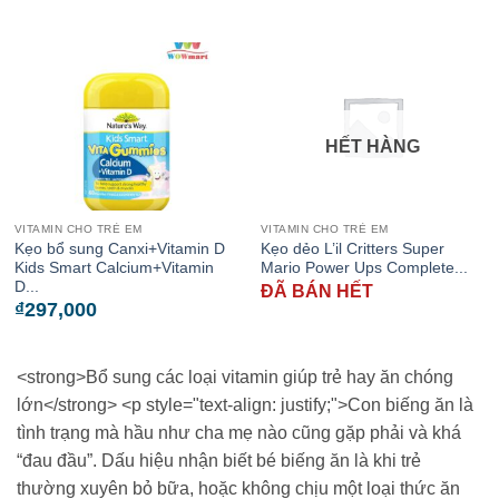
HẾT HÀNG
VITAMIN CHO TRẺ EM
VITAMIN CHO TRẺ EM
Kẹo bổ sung Canxi+Vitamin D
Kẹo dẻo L’il Critters Super
Kids Smart Calcium+Vitamin
Mario Power Ups Complete...
D...
ĐÃ BÁN HẾT
₫
297,000
<strong>Bổ sung các loại vitamin giúp trẻ hay ăn chóng
lớn</strong> <p style="text-align: justify;">Con biếng ăn là
tình trạng mà hầu như cha mẹ nào cũng gặp phải và khá
“đau đầu”. Dấu hiệu nhận biết bé biếng ăn là khi trẻ
thường xuyên bỏ bữa, hoặc không chịu một loại thức ăn