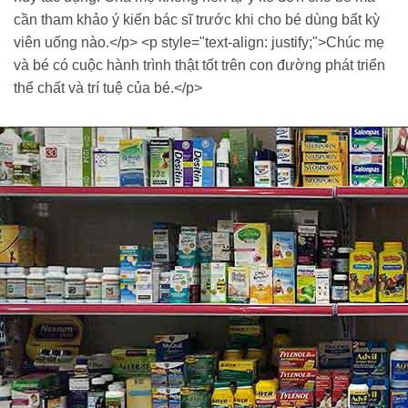
cần tham khảo ý kiến bác sĩ trước khi cho bé dùng bất kỳ
viên uống nào.</p> <p style="text-align: justify;">Chúc mẹ
và bé có cuộc hành trình thật tốt trên con đường phát triển
thể chất và trí tuệ của bé.</p>