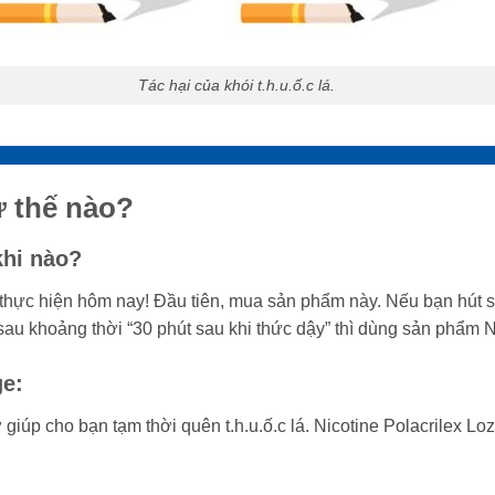
Tác hại của khói t.h.u.ố.c lá.
ư thế nào?
khi nào?
 thực hiện hôm nay! Đầu tiên, mua sản phẩm này. Nếu bạn hút 
au khoảng thời “30 phút sau khi thức dậy” thì dùng sản phẩm N
ge:
 giúp cho bạn tạm thời quên t.h.u.ố.c lá. Nicotine Polacrilex L