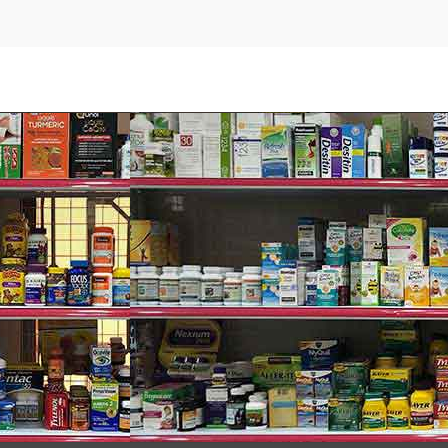
ố.c lá:
ể tối đa khả năng thành công.
ẽ tìm thấy:
ng sản phẩm nào thay thế nicotine của SmokeFreeHabits.com/