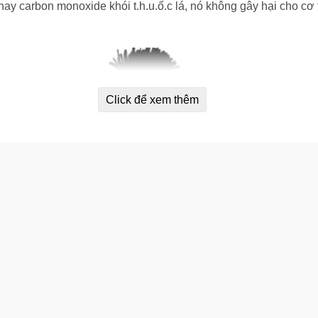
ay carbon monoxide khói t.h.u.ố.c lá, nó không gây hại cho cơ
Click để xem thêm
Quyết tâm từ bỏ.