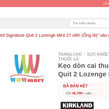
Chín
Tìm
kiếm:
nd Signature Quit 2 Lozenge Mint 27 viên (Ống lẻ)" vào
TRANG CHỦ
/
SỨC KHỎE 
T.HUỐC LÁ
Kẹo dòn cai thu
Quit 2 Lozenge 
ĐÃ BÁN HẾT
Chỉ
₫6,700
/
viên