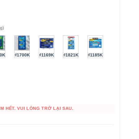
g)
50K
₫1700K
₫1169K
₫1821K
₫1185K
 HẾT. VUI LÒNG TRỞ LẠI SAU.