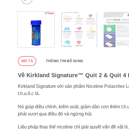
MÔ TẢ
THÔNG TIN BỔ SUNG
Về Kirkland Signature™ Quit 2 & Quit 4
Kirkland Signature với sản phẩm Nicotine Polacrilex L
t.h.u.ố.c lá.
Nó giúp điều chỉnh, kiểm soát, giảm dần cơn thèm t.h.u
phải vượt qua điều đó và ngừng hút.
Liệu pháp thay thế nicotine chỉ giải quyết vấn đề vật