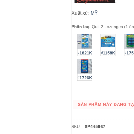
Xuất xứ:
MỸ
Phân loại
:
Quit 2 Lozenges (1 ốn
₫1821K
₫1158K
₫17
₫1726K
SẢN PHẨM NÀY ĐANG TẠM
SP445967
SKU: