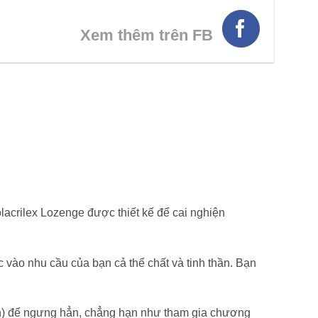
Xem thêm trên FB
HÌNH THẬT
olacrilex Lozenge được thiết kế để cai nghiện
ộc vào nhu cầu của bạn cả thể chất và tinh thần. Bạn
thần) để ngưng hẳn, chẳng hạn như tham gia chương