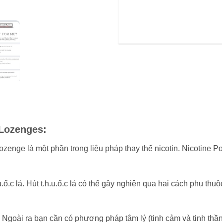
 Lozenges:
ozenge là một phần trong liệu pháp thay thế nicotin. Nicotine P
.ố.c lá. Hút t.h.u.ố.c lá có thể gây nghiện qua hai cách phụ thu
 lý. Ngoài ra bạn cần có phương pháp tâm lý (tinh cảm và tinh 