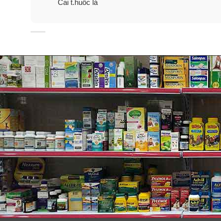
Cai t.huốc lá
Trợ giúp trực tuyến để bỏ t.h.u.
* Lần đầu cai t.h.u.ố.c?
–
Chúng tôi có thể giúp bạn có một kế hoạch cá nhân đ
* Tại SmokeFreeHabits.com/Costco bạn s
–
Kế hoạch cai tùy chỉnh để dừng lại phù hợp.
–
Hỗ trợ công cụ tối ưu nỗ lực của bạn.
–
Theo dõi sử dụng sản phẩm.
–
Và hơn thế nữa! Để đăng ký chỉ cần mua bất kỳ nhữ