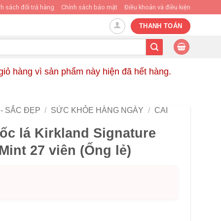
h sách đổi trả hàng
Chính sách bảo mật
Điều khoản và điều kiện
THANH TOÁN
 giỏ hàng vì sản phẩm này hiện đã hết hàng.
- SẮC ĐẸP
/
SỨC KHỎE HÀNG NGÀY
/
CAI
ốc lá Kirkland Signature
Mint 27 viên (Ống lẻ)