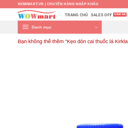
Bỏ
WOWMART.VN | CHUYÊN HÀNG NHẬP KHẨU
qua
SALES OFF
TRANG CHỦ
nội
dung
Danh mục
Bạn không thể thêm "Kẹo dòn cai thuốc lá Kirkla