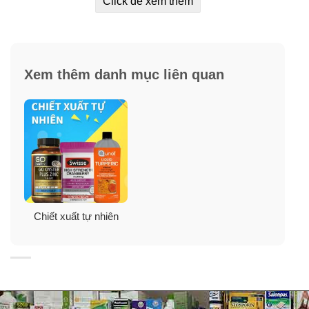
Click để xem thêm
✓
Bổ sung năng lượng và tăng cường sức đề kháng.
✓
Giảm Cholesterol xấu và ngăn chặn sự tích tụ mỡ
thừa.
Xem thêm danh mục liên quan
Chiết xuất tự nhiên