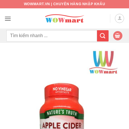
Bỏ
WOWMART.VN | CHUYÊN HÀNG NHẬP KHẨU
qua
nội
dung
Tìm
kiếm: