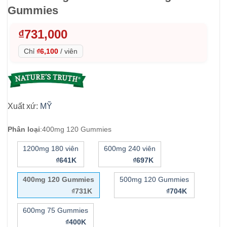
Gummies
₫
731,000
Chỉ
₫6,100
/
viên
Xuất xứ:
MỸ
Phân loại
:
400mg 120 Gummies
1200mg 180 viên
600mg 240 viên
₫641K
₫697K
400mg 120 Gummies
500mg 120 Gummies
₫731K
₫704K
600mg 75 Gummies
₫400K