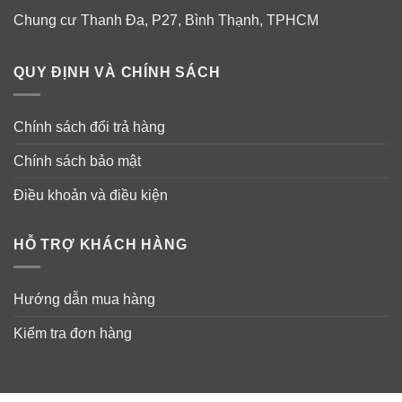
Chung cư Thanh Đa, P27, Bình Thạnh, TPHCM
QUY ĐỊNH VÀ CHÍNH SÁCH
Chính sách đổi trả hàng
Chính sách bảo mật
Điều khoản và điều kiện
HỖ TRỢ KHÁCH HÀNG
Hướng dẫn sử dụng kẹo dẻo giấm táo
Nature’s Truth Apple Cider Vinegar
Hướng dẫn mua hàng
Gummies
Kiểm tra đơn hàng
Đối với người lớn, dùng
2 viên
gummies mỗi ngày,
cùng với một bữa ăn.