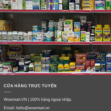
Thành phần kẹo dẻo giấm táo Nature’s
Truth Apple Cider Vinegar Gummies
Mỗi khẩu phần 2 viên chứa
: 400mg Apple Cider
Vinegar.
Không Gluten. Không lúa mì. Không men. Không sữa.
Không Lactose. Không đậu nành. Không hương vị nhân
tạo. Không chất làm ngọt nhân tạo.
Công thức NON-GMO.
Thành phần từ thực vật.
CỬA HÀNG TRỰC TUYẾN
Wowmart.VN | 100% hàng ngoại nhập.
Email:
hello@wowmart.vn