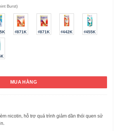
int Burst)
75K
₫871K
₫871K
₫442K
₫455K
5K
Spearmint Burst 2mg 200 viên số lượng
HÌNH THẬT
MUA HÀNG
èm nicotin, hỗ trợ quá trình giảm dần thói quen sử
n.