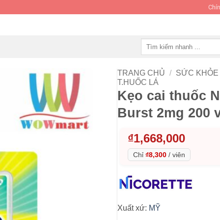
Chín
Tìm
kiếm:
TRANG CHỦ
/
SỨC KHỎE 
T.HUỐC LÁ
Kẹo cai thuốc 
Burst 2mg 200 
₫
1,668,000
Chỉ
₫8,300
/
viên
Xuất xứ:
MỸ