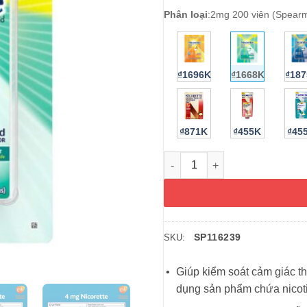
Phân loại
:
2mg 200 viên (Spearm
₫1696K
₫1668K
₫18
₫871K
₫455K
₫45
Kẹo cai thuốc Nicorette Gum 
SP116239
SKU:
Giúp kiểm soát cảm giác th
dụng sản phẩm chứa nicoti