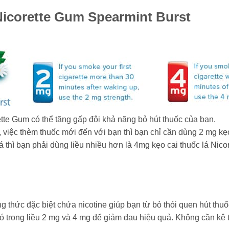
 Nicorette Gum Spearmint Burst
tte Gum có thể tăng gấp đôi khả năng bỏ hút thuốc của bạn.
, việc thèm thuốc mới đến với bạn thì bạn chỉ cần dùng 2 mg k
thì bạn phải dùng liều nhiều hơn là 4mg kẹo cai thuốc lá Nicor
ng thức đặc biệt chứa nicotine giúp bạn từ bỏ thói quen hút th
có trong liều 2 mg và 4 mg để giảm đau hiệu quả. Không cần kê 