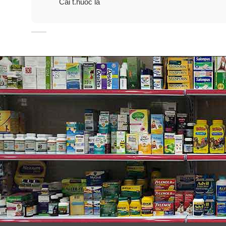
Cai t.huốc lá