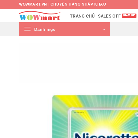
Bỏ
WOWMART.VN | CHUYÊN HÀNG NHẬP KHẨU
qua
SALES OFF
TRANG CHỦ
nội
dung
Danh mục