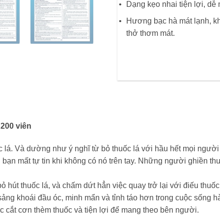
Dạng kẹo nhai tiện lợi, dễ
Hương bạc hà mát lạnh, kh
thở thơm mát.
200 viên
c lá. Và dường như ý nghĩ từ bỏ thuốc lá với hầu hết mọi ngườ
 bạn mất tự tin khi không có nó trên tay. Những người ghiền thu
ỏ hút thuốc lá, và chấm dứt hẳn việc quay trở lại với điếu thuốc
sảng khoái đầu óc, minh mẩn và tỉnh táo hơn trong cuộc sống h
ệc cắt cơn thèm thuốc và tiện lợi để mang theo bên người.