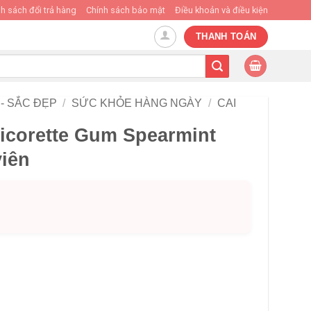
h sách đổi trả hàng
Chính sách bảo mật
Điều khoản và điều kiện
THANH TOÁN
- SẮC ĐẸP
/
SỨC KHỎE HÀNG NGÀY
/
CAI
Nicorette Gum Spearmint
viên