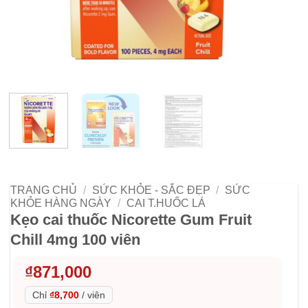
TRANG CHỦ
/
SỨC KHỎE - SẮC ĐẸP
/
SỨC
KHỎE HÀNG NGÀY
/
CAI T.HUỐC LÁ
Kẹo cai thuốc Nicorette Gum Fruit
Chill 4mg 100 viên
₫
871,000
Chỉ
₫8,700
/
viên