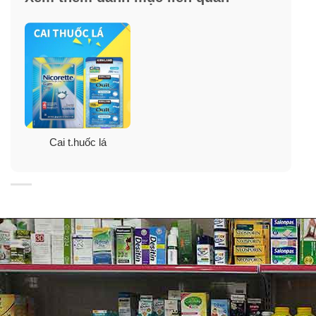
Dùng Nicorette® như thế nào để đạt hiệu
quả cao?
Nếu bạn hút thuốc lá điếu đầu tiên trong vòng 30 phút
sau khi thức dậy, hãy sử dụng 4mg Nicorette® Gum.
Nếu bạn hút thuốc lá điếu đầu tiên thời gian hơn 30
phút sau khi thức dậy, hãy sử dụng 2mg Nicorette®
Gum.
Cai t.huốc lá
Để cải thiện cơ hội thành công của bạn, nhai ít nhất 9
miếng kẹo cao su mỗi ngày trong 6 tuần đầu và hoàn
thành chương trình 12 tuần. Không sử dụng nhiều hơn
24 miếng kẹo Gum mỗi ngày.
Quy trình cai nghiện thuốc lá thành công với
Nicorette Fruit Chill Gum:
Tuần 1 đến tuần thứ 6
: Hàng ngày cứ cách 1 – 2