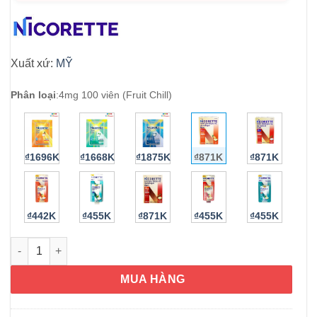
Xuất xứ:
MỸ
Phân loại
:
4mg 100 viên (Fruit Chill)
₫1696K
₫1668K
₫1875K
₫871K
₫871K
₫442K
₫455K
₫871K
₫455K
₫455K
Kẹo cai thuốc Nicorette Gum Fruit Chill 4mg 100 viên số lượng
MUA HÀNG