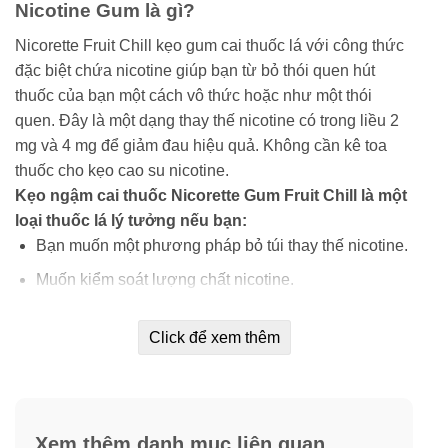
Nicotine Gum là gì?
Nicorette Fruit Chill kẹo gum cai thuốc lá với công thức
đặc biệt chứa nicotine giúp bạn từ bỏ thói quen hút
thuốc của bạn một cách vô thức hoặc như một thói
quen. Đây là một dạng thay thế nicotine có trong liều 2
mg và 4 mg để giảm đau hiệu quả. Không cần kê toa
thuốc cho kẹo cao su nicotine.
Kẹo ngậm cai thuốc Nicorette Gum Fruit Chill là một
loại thuốc lá lý tưởng nếu bạn:
Bạn muốn một phương pháp bỏ túi thay thế nicotine.
Muốn kiểm soát lượng chất nicotine.
Hay buồn miệng và thích cho thứ gì đó vào miệng
Click để xem thêm
nhưng không phải là điếu thuốc.
Để giảm cảm giác thèm thuốc bạn hãy dùng viên ngậm
Nicorette cứ mỗi giờ.
Xem thêm danh mục liên quan