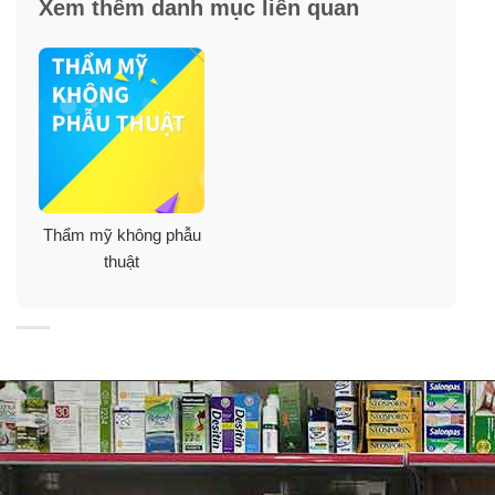
Xem thêm danh mục liên quan
Sản xuất tại:
Hàn Quốc
ĐỌC KỸ HƯỚNG DẪN SỬ DỤNG TRƯỚC KHI
DÙNG.
KHUYẾN NGHỊ DÙNG KHI MANG THAI:
Tham khảo ý kiến bác sĩ:
Trước khi sử dụng bất kỳ
sản phẩm chăm sóc da nào trong thời kỳ mang thai, đặc
Thẩm mỹ không phẫu
biệt là các sản phẩm dùng cho vùng da nhạy cảm như
thuật
nhũ hoa, bạn nên tham khảo ý kiến của bác sĩ hoặc
chuyên gia y tế để đảm bảo an toàn cho cả mẹ và bé.
Kiểm tra thành phần:
Đọc kỹ danh sách thành phần
của sản phẩm để đảm bảo không có chất nào có thể
gây hại trong thời kỳ mang thai.
Thử nghiệm trên vùng da nhỏ:
Trước khi sử dụng
rộng rãi, hãy thử sản phẩm trên một vùng da nhỏ để
kiểm tra phản ứng dị ứng hoặc kích ứng.