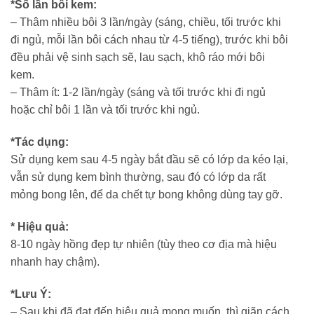
*Số lần bôi kem:
– Thâm nhiều bôi 3 lần/ngày (sáng, chiều, tối trước khi
đi ngủ, mỗi lần bôi cách nhau từ 4-5 tiếng), trước khi bôi
đều phải vệ sinh sạch sẽ, lau sạch, khô ráo mới bôi
kem.
– Thâm ít: 1-2 lần/ngày (sáng và tối trước khi đi ngủ
hoặc chỉ bôi 1 lần và tối trước khi ngủ.
*Tác dụng:
Sử dụng kem sau 4-5 ngày bắt đầu sẽ có lớp da kéo lại,
vẫn sử dụng kem bình thường, sau đó có lớp da rất
mỏng bong lên, để da chết tự bong không dùng tay gỡ.
* Hiệu quả:
8-10 ngày hồng đẹp tự nhiên (tùy theo cơ địa mà hiệu
nhanh hay chậm).
*Lưu Ý:
– Sau khi đã đạt đến hiệu quả mong muốn, thì giãn cách