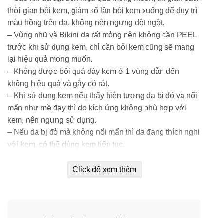
thời gian bôi kem, giảm số lần bôi kem xuống để duy trì
màu hồng trên da, không nên ngưng đột ngột.
– Vùng nhũ và Bikini da rất mỏng nên không cần PEEL
trước khi sử dụng kem, chỉ cần bôi kem cũng sẽ mang
lại hiệu quả mong muốn.
– Không được bôi quá dày kem ở 1 vùng dẫn đến
không hiệu quả và gây đỏ rát.
– Khi sử dụng kem nếu thấy hiện tượng da bị đỏ và nổi
mẩn như mề đay thì do kích ứng không phù hợp với
kem, nên ngưng sử dụng.
– Nếu da bị đỏ mà không nổi mẩn thì da đang thích nghi
với kem, có thể dùng kem tiếp tục.
Hạn sử dụng:
In trên bao bì sản phẩm.
Click để xem thêm
Bảo quản:
Luôn đậy kín nắp sau khi sử dụng. Nên để
trong ngăn mát tủ lạnh.