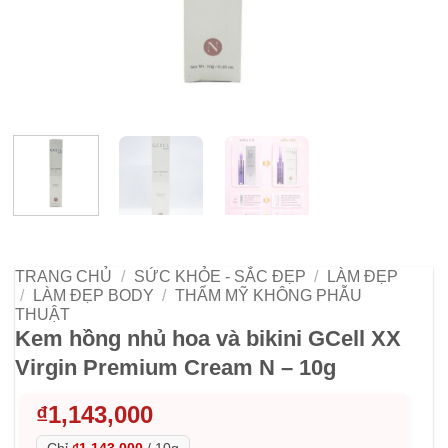
TRANG CHỦ
/
SỨC KHỎE - SẮC ĐẸP
/
LÀM ĐẸP
/
LÀM ĐẸP BODY
/
THẨM MỸ KHÔNG PHẪU
THUẬT
Kem hồng nhủ hoa và bikini GCell XX
Virgin Premium Cream N – 10g
₫
1,143,000
Chỉ
₫1,143,000
/
10g