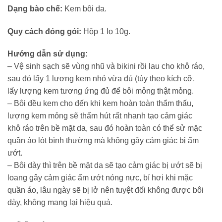
Dạng bào chế:
Kem bôi da.
Quy cách đóng gói:
Hộp 1 lọ 10g.
Hướng dẫn sử dụng:
– Vệ sinh sạch sẽ vùng nhũ và bikini rồi lau cho khô ráo,
sau đó lấy 1 lượng kem nhỏ vừa đủ (tùy theo kích cỡ,
lấy lượng kem tương ứng đủ để bôi mỏng thật mỏng.
– Bôi đều kem cho đến khi kem hoàn toàn thẩm thấu,
lượng kem mỏng sẽ thấm hút rất nhanh tạo cảm giác
khô ráo trên bề mặt da, sau đó hoàn toàn có thể sử mặc
quần áo lót bình thường mà không gây cảm giác bị ẩm
ướt.
– Bôi dày thì trên bề mặt da sẽ tạo cảm giác bị ướt sẽ bị
loang gây cảm giác ẩm ướt nóng nực, bí hơi khi mặc
quần áo, lâu ngày sẽ bị lở nên tuyệt đối không được bôi
dày, không mang lại hiệu quả.