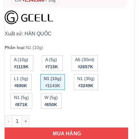
Xuất xứ:
HÀN QUỐC
Phân loại
:
N1 (10g)
A (10g)
A (5g)
A6 (30ml)
₫1119K
₫715K
₫2657K
L1 (5g)
N1 (10g)
N1 (30g)
₫690K
₫1143K
₫3249K
N1 (5g)
W (5g)
₫871K
₫650K
Kem hồng nhủ hoa và bikini GCell XX Virgin Premium Cream N 
MUA HÀNG