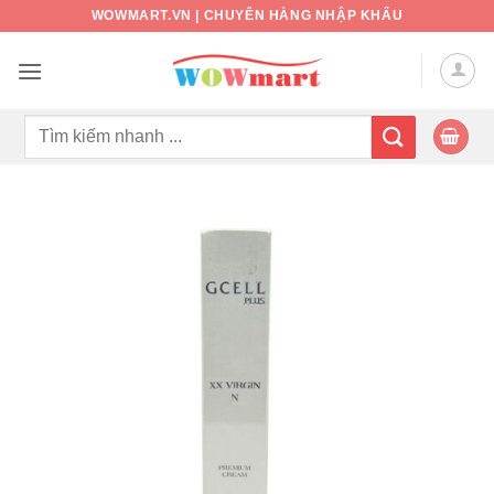
Bỏ
WOWMART.VN | CHUYÊN HÀNG NHẬP KHẨU
qua
nội
dung
Tìm
kiếm: