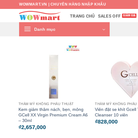
Bỏ
WOWMART.VN | CHUYÊN HÀNG NHẬP KHẨU
qua
SALES OFF
TRANG CHỦ
nội
dung
Danh mục
THẨM MỸ KHÔNG PHẪU THUẬT
THẨM MỸ KHÔNG PHẪU
Kem giảm thâm nách, bẹn, mông
Viên đặt se khít Gcell
GCell XX Virgin Premium Cream A6
Cleanser 10 viên
– 30ml
₫
828,000
₫
2,657,000