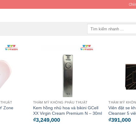
Chín
Tìm
kiếm:
 THUẬT
THẨM MỸ KHÔNG PHẪU THUẬT
THẨM MỸ KHÔN
 Y Zone
Kem hồng nhủ hoa và bikini GCell
Viên đặt se kh
XX Virgin Cream Premium N – 30ml
Cleanser 5 vi
₫
3,249,000
₫
391,000