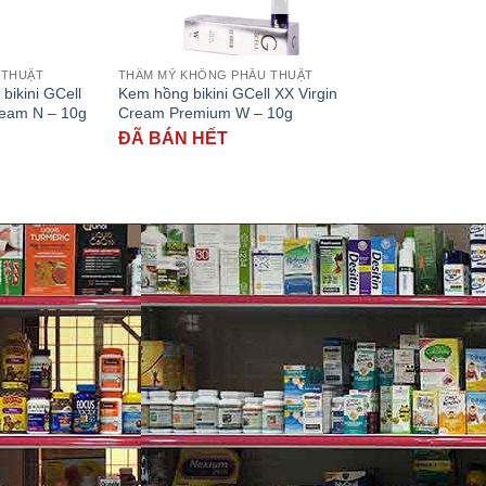
 THUẬT
THẨM MỸ KHÔNG PHẪU THUẬT
bikini GCell
Kem hồng bikini GCell XX Virgin
ream N – 10g
Cream Premium W – 10g
ĐÃ BÁN HẾT