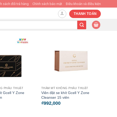
h sách đổi trả hàng
Chính sách bảo mật
Điều khoản và điều kiện
THANH TOÁN
G PHẪU THUẬT
THẨM MỸ KHÔNG PHẪU THUẬT
ít Gcell Y Zone
Viên đặt se khít Gcell Y Zone
ên
Cleanser 15 viên
₫
992,000