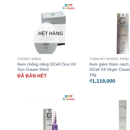
HẾT HÀNG
CHỐNG NẮNG
THẨM MỸ KHÔNG PHẪU
Kem chống nắng GCell Cica UV
Kem giảm thâm nách,
Sun Cream 50ml
GCell XX Virgin Crea
10g
ĐÃ BÁN HẾT
₫
1,119,000