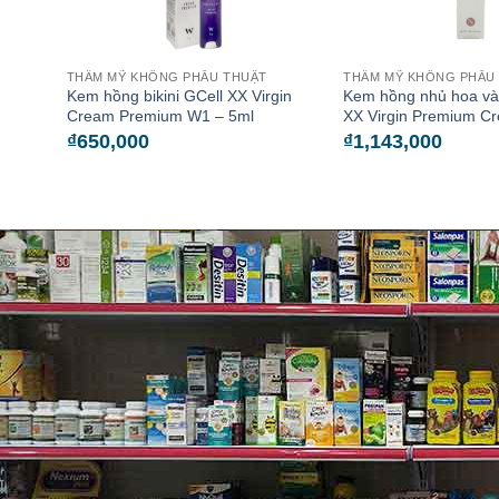
THẨM MỸ KHÔNG PHẪU THUẬT
THẨM MỸ KHÔNG PHẪU
Kem hồng bikini GCell XX Virgin
Kem hồng nhủ hoa và 
Cream Premium W1 – 5ml
XX Virgin Premium C
₫
650,000
₫
1,143,000