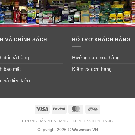
H VÀ CHÍNH SÁCH
HỖ TRỢ KHÁCH HÀNG
 đổi trả hàng
Hướng dẫn mua hàng
h bảo mật
Kiểm tra đơn hàng
n và điều kiện
Visa
PayPal
MasterCard
Cash
On
HƯỚNG DẪN MUA HÀNG
KIỂM TRA ĐƠN HÀNG
Delivery
Copyright 2026 ©
Wowmart VN