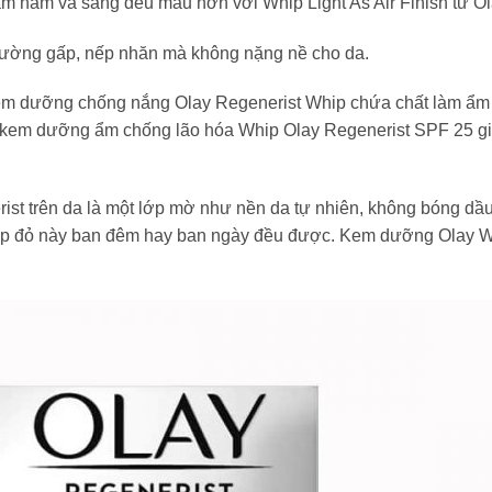
 nám và sáng đều màu hơn với Whip Light As Air Finish từ Ol
đường gấp, nếp nhăn mà không nặng nề cho da.
kem dưỡng chống nắng Olay Regenerist Whip chứa chất làm ẩm 
ậy kem dưỡng ẩm chống lão hóa Whip Olay Regenerist SPF 25 g
ist trên da là một lớp mờ như nền da tự nhiên, không bóng dầ
p đỏ này ban đêm hay ban ngày đều được. Kem dưỡng Olay Wh