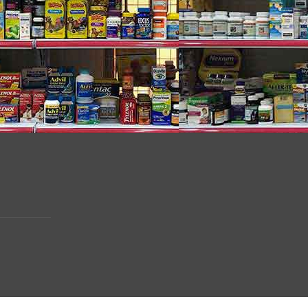
sturizer SPF 25
METHICONE SILSESQUIOXANE CROSSPOLYMER,
 ISOPROPYL ISOSTEARATE, PALMITOYL
PANTHENOL***, DIMETHICONE, STEARYL
ETYL ALCOHOL, CAPRYLYL GLYCOL, 1,2-
LCOHOL, CERATONIA SILIQUA (CAROB) FRUIT
OL, CETEARYL GLUCOSIDE, CETEARYL
C ACID, DISODIUM EDTA.*Vitamin B3, **Amino-