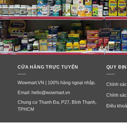
Thành phần kem chống lão hóa 
CỬA HÀNG TRỰC TUYẾN
QUY ĐỊN
Wowmart.VN | 100% hàng ngoại nhập.
Chính sách
Email:
hello@wowmart.vn
Chính sác
Chung cư Thanh Đa, P27, Bình Thạnh,
Điều khoả
TPHCM