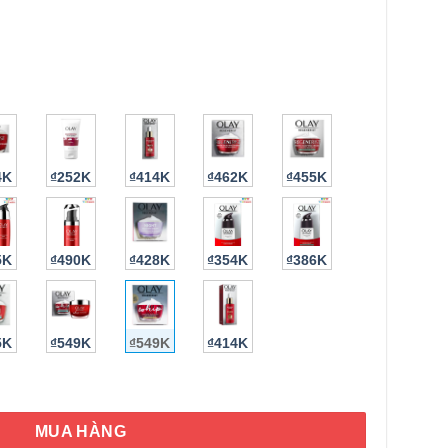
4K
₫252K
₫414K
₫462K
₫455K
5K
₫490K
₫428K
₫354K
₫386K
5K
₫549K
₫549K
₫414K
generist Whip Hydrating Moisturizer with Sunscreen SPF25 48g
HÌNH THẬT
MUA HÀNG