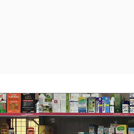
 mẽ nhưng vẫn cho da thở dễ dàng.
n trở nên tinh khiết, trong trẻo như không khí.
 lỗ chân lông to, sạm nám…
 chặn các nếp nhăn mới hình thành.
iến đổi từ kem thành chất lỏng trên da. Nhờ
mịn màng với lớp kem trắng mờ như nền da tự
m vẫn đang hoạt động tích cực.