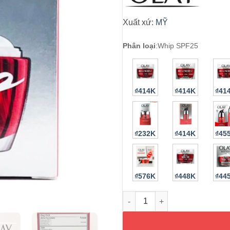
Xuất xứ:
MỸ
Phân loại
:
Whip SPF25
₫414K
₫414K
₫41
₫232K
₫414K
₫45
₫576K
₫448K
₫44
Kem dưỡng chống nắng Olay Re