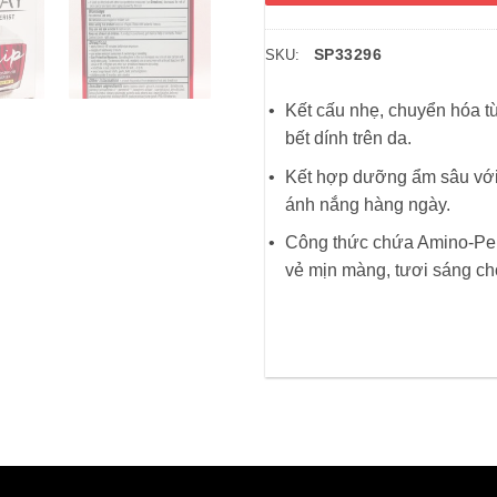
SP33296
SKU:
Kết cấu nhẹ, chuyển hóa t
bết dính trên da.
Kết hợp dưỡng ẩm sâu với 
ánh nắng hàng ngày.
Công thức chứa Amino-Pepti
vẻ mịn màng, tươi sáng ch