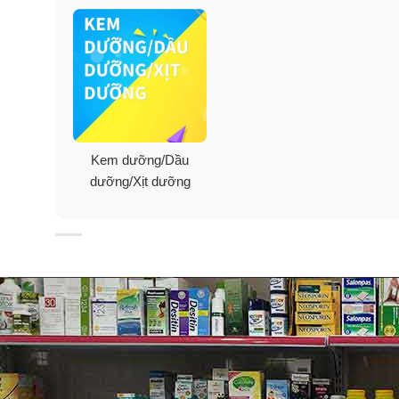
✓
Giàu dưỡng chất nuôi dưỡng và chăm sóc da mạnh
✓
Giúp tăng cường độ sáng rạng rỡ cho làn da để da bạ
✓
Cải thiện các vấn đề về lão hóa, da nhăn, chảy xệ,
✓
Xóa nhăn hiệu quả, giảm độ sâu của vết nhăn, ngăn
Kem dưỡng/Dầu
dưỡng/Xịt dưỡng
✓
Được làm bằng công nghệ Active Rush Technology b
vậy dưỡng chất hấp thụ nhanh phát huy hiệu quả cao.
✓
Công thức không trọng lượng giúp da mềm mại và 
nhiên.
✓
Giúp da có thể thở ngay lập tức mà tác dụng của ke