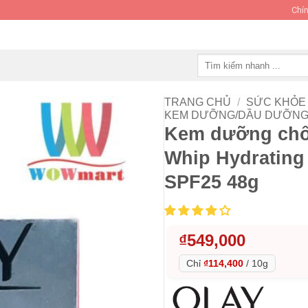
Chín
Tìm
kiếm:
TRANG CHỦ
/
SỨC KHỎE 
KEM DƯỠNG/DẦU DƯỠNG
Kem dưỡng chố
Whip Hydrating 
SPF25 48g
₫
549,000
Chỉ
₫114,400
/
10g