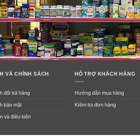
Olay Regenerist Whip Hydrating Moi
Thành phần
: WATER, VINYL DIMETHICONE/
GLYCERIN, NIACINAMIDE*, ISOHEXADECANE,
PENTAPEPTIDE-4**, SODIUM HYALURONATE, 
ALCOHOL, SODIUM POLYACRYLATE STARCH, C
HEXANEDIOL, PHENOXYETHANOL, BEHENYL A
H VÀ CHÍNH SÁCH
HỖ TRỢ KHÁCH HÀNG
EXTRACT, PEG-100 STEARATE, DIMETHICON
ALCOHOL, FRAGRANCE, STEARIC ACID, PALMITI
 đổi trả hàng
Hướng dẫn mua hàng
Peptide, ***Pro-Vitamin B5.
h bảo mật
Kiểm tra đơn hàng
n và điều kiện