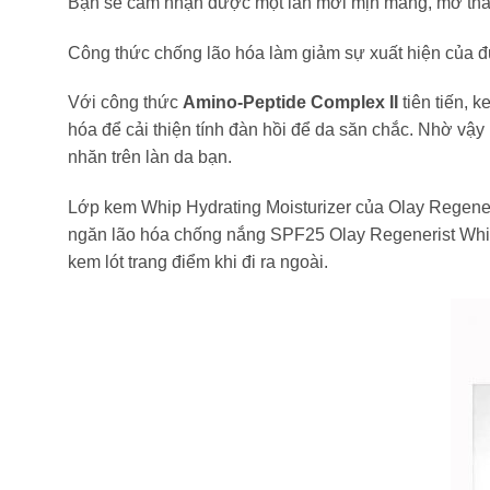
Bạn sẽ cảm nhận được một làn mới mịn màng, mờ thâm
Công thức chống lão hóa làm giảm sự xuất hiện của 
Với công thức
Amino-Peptide Complex II
tiên tiến, 
hóa để cải thiện tính đàn hồi để da săn chắc. Nhờ v
nhăn trên làn da bạn.
Lớp kem Whip Hydrating Moisturizer của Olay Regener
ngăn lão hóa chống nắng SPF25 Olay Regenerist Whi
kem lót trang điểm khi đi ra ngoài.