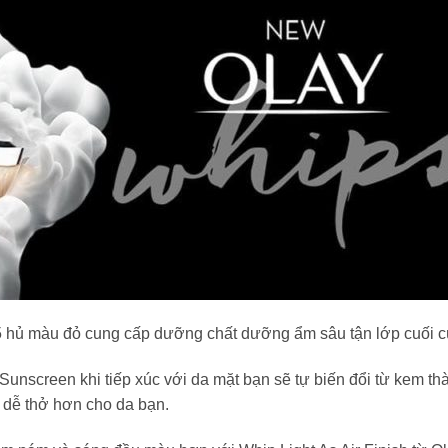
ủ màu đỏ cung cấp dưỡng chất dưỡng ẩm sâu tận lớp cuối c
Sunscreen khi tiếp xúc với da mặt bạn sẽ tự biến đổi từ kem t
 dễ thở hơn cho da bạn.