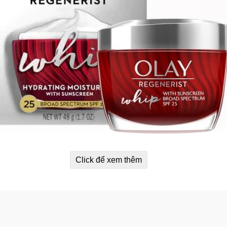
Click để xem thêm
ng Olay Regenerist Whip Hydrating
u bì và duy trì độ ẩm suốt cả ngày.