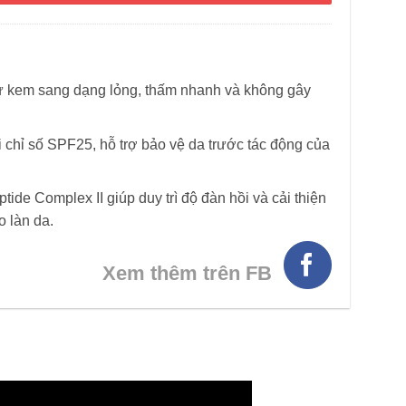
ừ kem sang dạng lỏng, thấm nhanh và không gây
chỉ số SPF25, hỗ trợ bảo vệ da trước tác động của
de Complex II giúp duy trì độ đàn hồi và cải thiện
o làn da.
Xem thêm trên FB