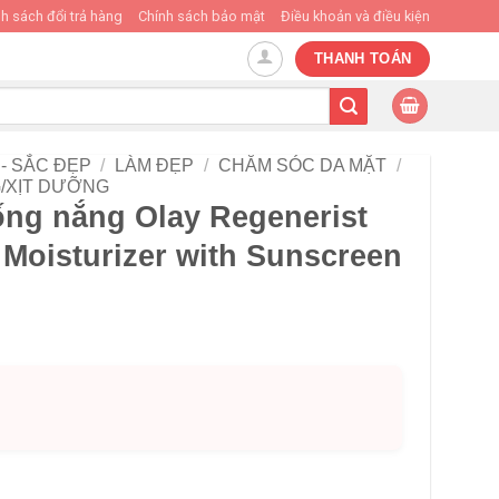
h sách đổi trả hàng
Chính sách bảo mật
Điều khoản và điều kiện
THANH TOÁN
- SẮC ĐẸP
/
LÀM ĐẸP
/
CHĂM SÓC DA MẶT
/
/XỊT DƯỠNG
ng nắng Olay Regenerist
Moisturizer with Sunscreen