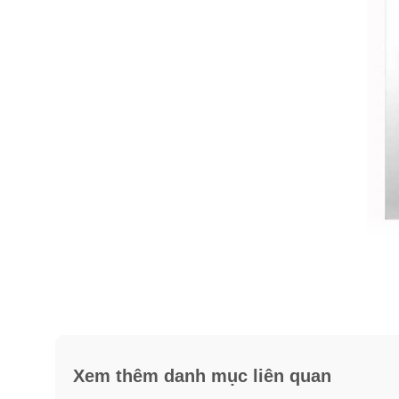
Công dụng kem dưỡng chống nắ
SPF25 hủ đỏ
Xem thêm danh mục liên quan
✓
Dưỡng ẩm da thấm sâu vào tận lớp cuối cùng của biể