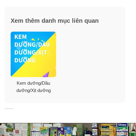
xảy ra chậm hơn bằng cách ăn uống nghỉ ngơi hợp lý,
bổ sung dinh dưỡng đầy đủ, uống nhiều nước và đặc
biệt là lựa chọn sản phẩm chăm sóc da chất lượng, uy
Xem thêm danh mục liên quan
tín.
Kem dưỡng da chống lão hóa Olay Regenerist
Advanced Anti Aging Moisturizer
là sản phẩm hoàn
toàn phù hợp cho bạn, sản phẩm cao cấp của Olay
dành riêng cho những làn da lão hóa, công thức chống
nhăn cực mạnh, làm căng và nâng cơ mặt, giảm thiểu rõ
rệt nếp nhăn, vết chân chim, nếp gấp vùng khóe miệng
Kem dưỡng/Dầu
cho làn da tái sinh, đàn hồi, căng mọng trẻ trung.
dưỡng/Xịt dưỡng
Kem Olay Regenerist Advanced Anti
Aging Moisturizer có tốt không??
Là dòng kem dưỡng da cao cấp của Olay được dày
công nghiên cứu và sáng tạo trong suốt một thời gian