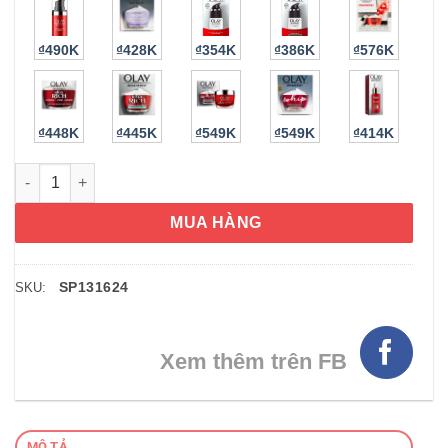
₫490K
₫428K
₫354K
₫386K
₫576K
₫448K
₫445K
₫549K
₫549K
₫414K
Kem dưỡng Olay Regenerist Micro-Sculpting Cream 14g số lư
MUA HÀNG
SP131624
SKU:
Xem thêm trên FB
MÔ TẢ