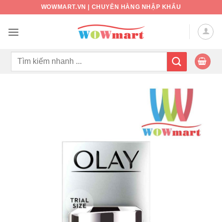
Bỏ
WOWMART.VN | CHUYÊN HÀNG NHẬP KHẨU
qua
nội
dung
Tìm
kiếm: