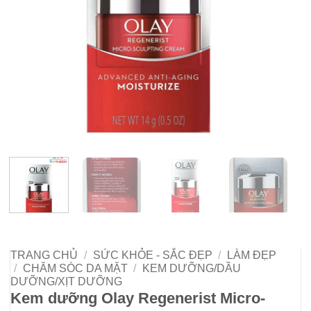
TRANG CHỦ
/
SỨC KHỎE - SẮC ĐẸP
/
LÀM ĐẸP
/
CHĂM SÓC DA MẶT
/
KEM DƯỠNG/DẦU
DƯỠNG/XỊT DƯỠNG
Kem dưỡng Olay Regenerist Micro-