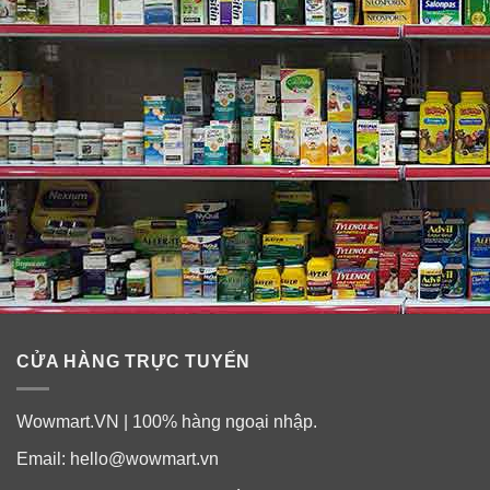
dài.
Từ các kết quả nghiên cứu trong suốt nửa thế kỷ qua,
Olay sáng tạo và bổ sung vào thành phần kem dưỡng
hợp chất Amino-peptide đậm đặc, cùng chất dưỡng nội
bào và các protein biển mang tác dụng tái sinh số lượng
và hình dáng của hàng triệu tế bào bề mặt da, giúp
chống nhăn, nâng cơ mặt và làm căng da một cách hiệu
quả.
Sản phẩm bổ sung thành phần dưỡng ẩm sâu, phục hồi
và tái tạo vùng da ở lớp hạ bì, chống lão hóa, đồng thời
dưỡng mịn màng, căng bóng và săn chắc.
CỬA HÀNG TRỰC TUYẾN
Với công thức chứa Hyaluronic và Niacinamide (vitamin
B3) cung cấp độ ẩm tức thì, thấm sâu vào bên trong cải
Wowmart.VN | 100% hàng ngoại nhập.
thiện kết cấu da, giúp da trẻ trung, tràn đầy sức sống.
Email:
hello@wowmart.vn