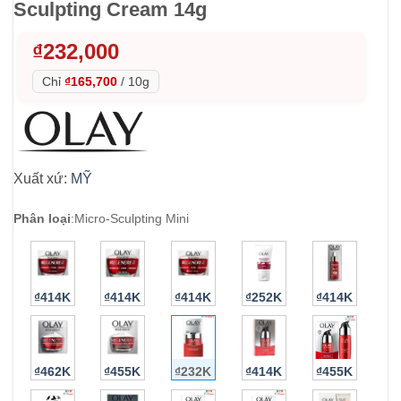
Sculpting Cream 14g
₫
232,000
Chỉ
₫165,700
/
10g
Xuất xứ:
MỸ
Phân loại
:
Micro-Sculpting Mini
₫414K
₫414K
₫414K
₫252K
₫414K
₫462K
₫455K
₫232K
₫414K
₫455K