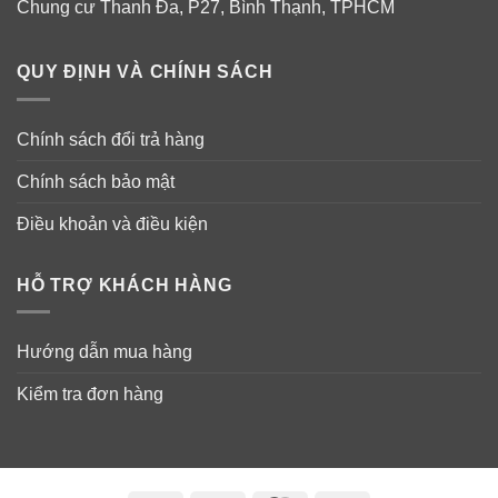
Chung cư Thanh Đa, P27, Bình Thạnh, TPHCM
QUY ĐỊNH VÀ CHÍNH SÁCH
Chính sách đổi trả hàng
Chính sách bảo mật
Điều khoản và điều kiện
HỖ TRỢ KHÁCH HÀNG
Kết cấu kem dưỡng nhẹ mịn màng, công thức đột phá
giúp thấm sâu vào tế bào da nuôi dưỡng từ sâu bên
Hướng dẫn mua hàng
trong, đồng thời không gây bết dính, khó chịu.
Kiểm tra đơn hàng
Kem dưỡng da Olay Regenerist Advanced Anti Aging
Moisturizer không chứa hương liệu, hoàn toàn không
mùi, bạn có thể yên tâm sử dụng không lo kích ứng, dị