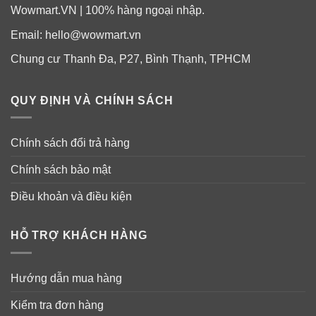
Wowmart.VN | 100% hàng ngoại nhập.
–
Chứa chiết xuất vỏ cây liễu
và
các khuẩn nấm men
Email:
hello@wowmart.vn
Lactobacillus
từ mầm gạo, rượu sake, quả hắc mai
Chung cư Thanh Đa, P27, Bình Thạnh, TPHCM
biển, trà đen, dâu rừng… Chúng có khả năng cải thiện
bề mặt da, cân bằng môi trường da, giảm thiểu các vấn
QUY ĐỊNH VÀ CHÍNH SÁCH
đề về da
–
Galactomyces Ferment, Niacinamide
: làm trắng
Chính sách đổi trả hàng
sáng da hiệu quả.
Chính sách bảo mật
–
Bifida Ferment, Adenosine
: chống nhăn da.
Điều khoản và điều kiện
–
Chứa Sodium Hyaluronate, Panthenol, Ceramide
NP
: giúp cấp ẩm, giữ ẩm và chống mất nước cho da,
HỖ TRỢ KHÁCH HÀNG
tăng cường hàng rào bảo vệ da.
Hướng dẫn mua hàng
–
Chứa tinh dầu vỏ cam, tinh dầu vỏ chanh,
bergamot, chanh tây, xô thơm
…
Kiểm tra đơn hàng