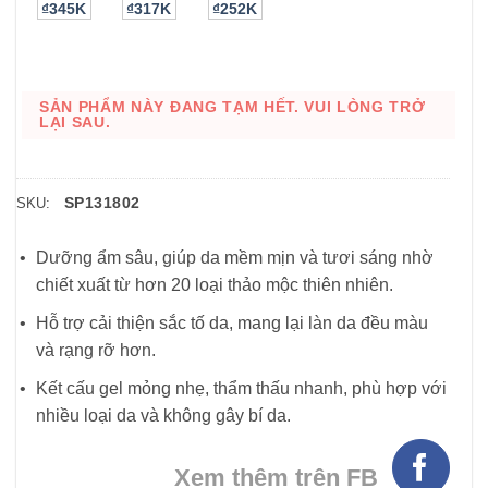
₫345K
₫317K
₫252K
SẢN PHẨM NÀY ĐANG TẠM HẾT. VUI LÒNG TRỞ
LẠI SAU.
SP131802
SKU:
Dưỡng ẩm sâu, giúp da mềm mịn và tươi sáng nhờ
chiết xuất từ hơn 20 loại thảo mộc thiên nhiên.
Hỗ trợ cải thiện sắc tố da, mang lại làn da đều màu
và rạng rỡ hơn.
Kết cấu gel mỏng nhẹ, thẩm thấu nhanh, phù hợp với
nhiều loại da và không gây bí da.
Xem thêm trên FB