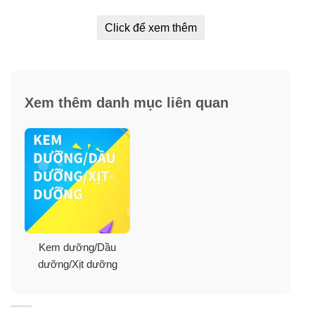
✓
Cung cấp nguồn collagen tự nhiên cho da, giúp da
Click để xem thêm
được nuôi dưỡng từ sâu bên trong.
✓
Tái tạo lại các tế bào bị tổn thương, giúp da chắc
khỏe và có khả năng kiềm hãm quá trình oxy hóa trên
da.
Xem thêm danh mục liên quan
✓
Có kết cấu dạng gel mịn nên da hấp thụ rất nhanh,
không gây bí bách cho da, đồng thời đẩy nhanh tốc độ
hồi phục của da.
Kem dưỡng/Dầu
dưỡng/Xịt dưỡng