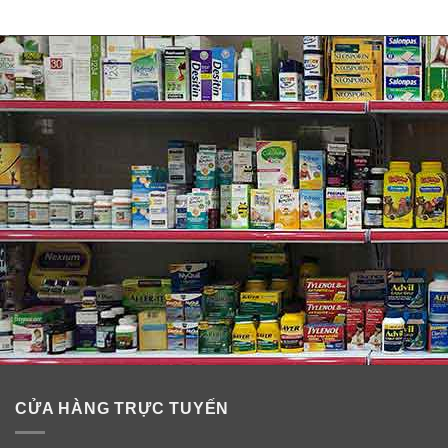
Thành phần kem dưỡng trắng da AHC
Capture White Solution Max Cream
Kem trắng da Capture gồm 20 loại thảo mộc quý cùng
nhiều tinh chất từ thiên nhiên như dầu olive, tinh dầu vỏ
cam, tinh dầu vỏ chanh, chiết xuất tế bào gốc noãn hoa
sen trắng, vỏ cây liễu, các khuẩn nấm men
Lactobacillus từ mầm gạo, rượu sake, trà đen, dâu
rừng…
–
Chiết xuất Olive Fruit Oil, Squalane
: cho làn da mềm
mượt, sáng bóng.
CỬA HÀNG TRỰC TUYẾN
–
Chiết xuất tế bào gốc noãn hoa sen trắng
: giúp tái
sinh da, tăng độ ẩm và độ sáng cho da.