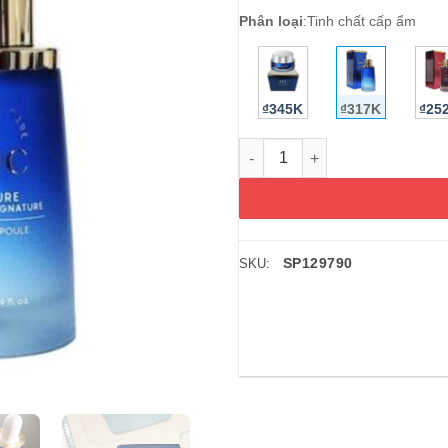
Phân loại
:
Tinh chất cấp ẩm
₫345K
₫317K
₫25
Tinh chất cấp ẩm cho da AHC 
SP129790
SKU: