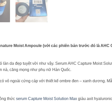
nature Moist Ampoule (với các phiên bản trước đó là AHC
 có làn da đẹp tuyệt vời như vậy. Serum AHC Capture Moist So
nõn nà, căng mọng như phụ nữ Hàn Quốc.
có vỏ ngoài cứng cáp với thiết kế ombre đen – xanh dương. M
Công thức
serum Capture Moist Solution Max
giàu axit hyaluroni