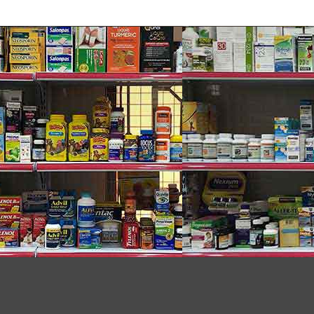
giúp cải thiện độ săn chắc và mịn màng cho da.
t dồi dào giúp da được nuôi dưỡng từ sâu bên