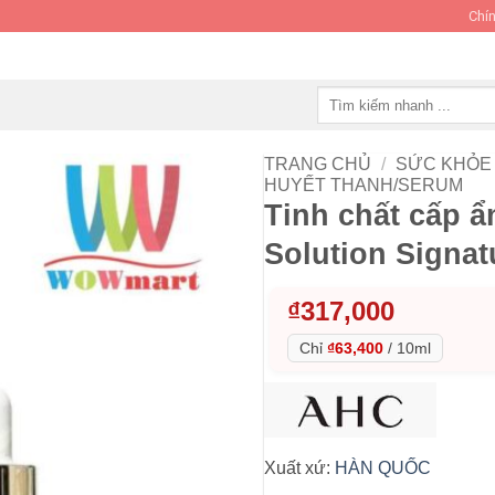
Chín
Tìm
kiếm:
TRANG CHỦ
/
SỨC KHỎE 
HUYẾT THANH/SERUM
Tinh chất cấp 
Solution Signa
₫
317,000
Chỉ
₫63,400
/
10ml
Xuất xứ:
HÀN QUỐC