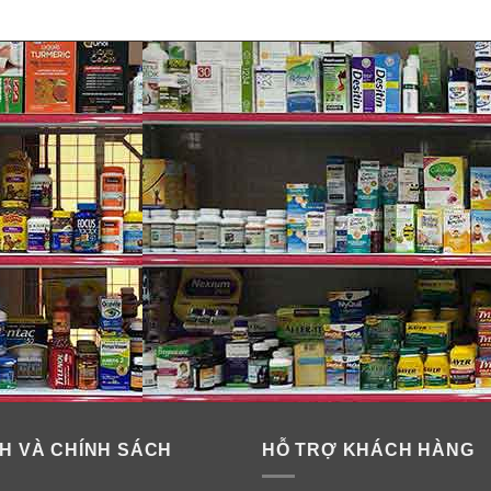
 da AHC Capture Moist Ampoule
 tinh dầu oliu và hợp chất hữu cơ squalane (từ dầu thực vật) 
H VÀ CHÍNH SÁCH
HỖ TRỢ KHÁCH HÀNG
không những an toàn cho da mà còn cung cấp nguồn dưỡng chấ