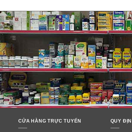
Hiệu quả từ tinh chất cấp ẩm cho
✓
Cấp nước và khóa ẩm hoàn hảo cho da với chiết xuất
CỬA HÀNG TRỰC TUYẾN
QUY ĐỊN
✓
Được bào chế từ 20 vị thảo dược quý. Serum AHC 