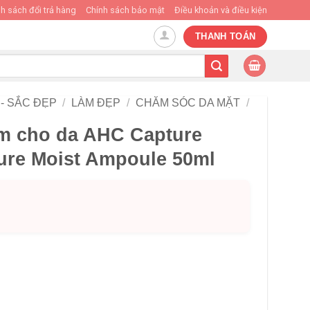
h sách đổi trả hàng
Chính sách bảo mật
Điều khoản và điều kiện
THANH TOÁN
- SẮC ĐẸP
/
LÀM ĐẸP
/
CHĂM SÓC DA MẶT
/
ẩm cho da AHC Capture
ture Moist Ampoule 50ml