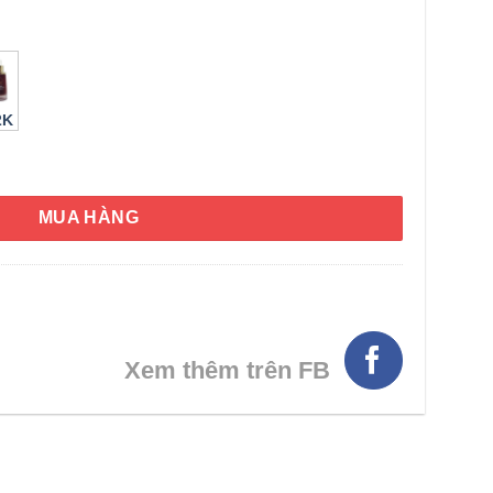
2K
Capture Solution Signature Moist Ampoule 50ml số lượng
MUA HÀNG
HÌNH THẬT
Xem thêm trên FB