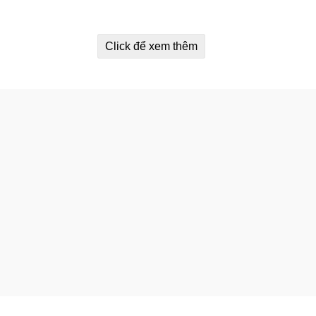
ồng: Serum dưỡng trắng da, làm mờ các vết thâm sạm trên da, 
Màu Vàng)
Click để xem thêm
anh: Serum chuyên cấp nước, dưỡng ẩm cho da.
Mẫu mới
: AH
àng: Serum chống lão hóa da, tái tạo làn da săn chắc.
Mẫu mớ
àu Xanh Lá): giúp xoa dịu làn da kích ứng, làn da bị mụn.