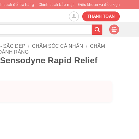
h sách đổi trả hàng
Chính sách bảo mật
Điều khoản và điều kiện
THANH TOÁN
- SẮC ĐẸP
/
CHĂM SÓC CÁ NHÂN
/
CHĂM
ĐÁNH RĂNG
Sensodyne Rapid Relief