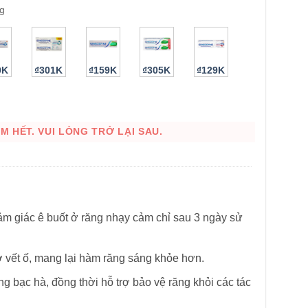
4g
0K
₫301K
₫159K
₫305K
₫129K
 HẾT. VUI LÒNG TRỞ LẠI SAU.
HÌNH THẬT
cảm giác ê buốt ở răng nhạy cảm chỉ sau 3 ngày sử
vết ố, mang lại hàm răng sáng khỏe hơn.
 bạc hà, đồng thời hỗ trợ bảo vệ răng khỏi các tác