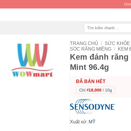
Chín
Tìm
kiếm:
TRANG CHỦ
/
SỨC KHỎE 
SÓC RĂNG MIỆNG
/
KEM 
Kem đánh răng 
Mint 96.4g
ĐÃ BÁN HẾT
Chỉ
₫18,000
/
10g
Xuất xứ:
MỸ