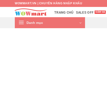
Bỏ
WOWMART.VN | CHUYÊN HÀNG NHẬP KHẨU
qua
SALES OFF
TRANG CHỦ
nội
dung
Danh mục