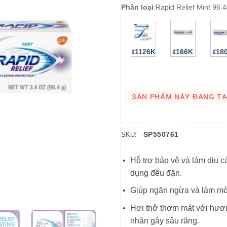
Phân loại
:
Rapid Relief Mint 96.
₫1126K
₫166K
₫18
SẢN PHẨM NÀY ĐANG TẠM
SP550761
SKU:
Hỗ trợ bảo vệ và làm dịu 
dụng đều đặn.
Giúp ngăn ngừa và làm mờ 
Hơi thở thơm mát với hương
nhân gây sâu răng.