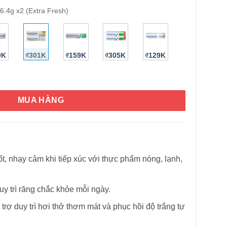
6.4g x2 (Extra Fresh)
HÌNH THẬT
0K
₫301K
₫159K
₫305K
₫129K
lete Protection 96.4g x2 (Extra Fresh) số lượng
MUA HÀNG
t, nhạy cảm khi tiếp xúc với thực phẩm nóng, lạnh,
y trì răng chắc khỏe mỗi ngày.
trợ duy trì hơi thở thơm mát và phục hồi độ trắng tự