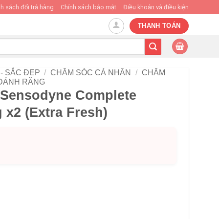
h sách đổi trả hàng
Chính sách bảo mật
Điều khoản và điều kiện
THANH TOÁN
- SẮC ĐẸP
/
CHĂM SÓC CÁ NHÂN
/
CHĂM
ĐÁNH RĂNG
 Sensodyne Complete
 x2 (Extra Fresh)