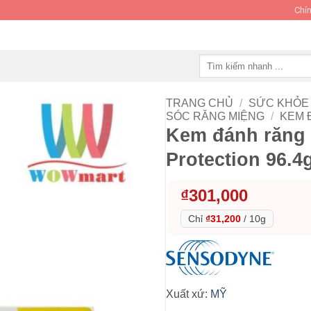
Chín
Tìm
kiếm:
TRANG CHỦ
/
SỨC KHỎE 
SÓC RĂNG MIỆNG
/
KEM 
Kem đánh răng
Protection 96.4g
₫
301,000
Chỉ
₫31,200
/
10g
Xuất xứ:
MỸ