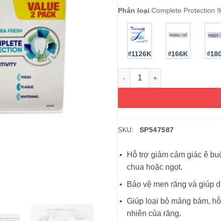
Phân loại
:
Complete Protection 9
₫1126K
₫166K
₫18
Kem đánh răng Sensodyne Comp
SP547587
SKU:
Hỗ trợ giảm cảm giác ê buố
chua hoặc ngọt.
Bảo vệ men răng và giúp du
Giúp loại bỏ mảng bám, hỗ 
nhiên của răng.