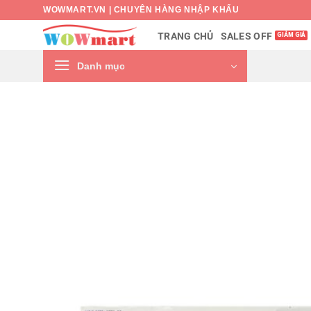
Bỏ
WOWMART.VN | CHUYÊN HÀNG NHẬP KHẨU
qua
SALES OFF
TRANG CHỦ
nội
dung
Danh mục