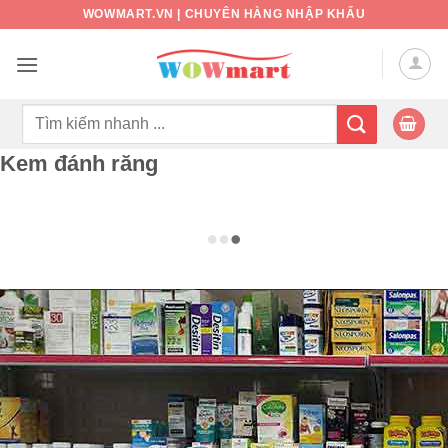
Bỏ
WOWMART.VN | CHUYÊN HÀNG NHẬP KHẨU
qua
nội
dung
Tìm
kiếm:
Kem đánh răng